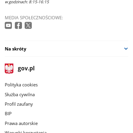
w godzinach: 8:15-16:15
MEDIA SPOŁECZNOŚCIOWE:
Na skróty
stopka
Strona
gov.pl
gov.pl
główna
gov.pl
Polityka cookies
Służba cywilna
Profil zaufany
BIP
Prawa autorskie
Warunki korzystania