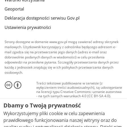
Geoportal
Deklaracja dostępności serwisu Gov.pl
Ustawienia prywatności
Strony dostępne w domenie www.gov.pl mogą zawierać adresy skrzynek
mailowych. Użytkownik korzystający z odnośnika będącego adresem e-
mail zgadza się na przetwarzanie jego danych (adres e-mail oraz
dobrowolnie podanych danych w wiadomości) w celu przesłania
odpowiedzi na przesłane pytania. Szczegóły przetwarzania danych przez
każdą z jednostek znajdują się w ich politykach przetwarzania danych
osobowych.
Treści tekstowe publikowane w serwisie (z
wyłączeniem treści audiowizualnych), są udostępniane
na licencji typu Creative Commons: uznanie autorstwa
- na tych samych warunkach 4.0 (CC BY-SA 4.0).
Materiały audiowizualne, w tym zdjęcia, materiały
Dbamy o Twoją prywatność
audio i wideo, są udostępniane na licencji typu
Creative Commons: uznanie autorstwa użycie
Wykorzystujemy pliki cookie w celu zapewnienia
niekomercyjne - bez utworów zależnych 4.0 (CC BY-
NC-ND 4.0), o ile nie jest to stwierdzone inaczej.
prawidłowego funkcjonowania naszej witryny oraz do