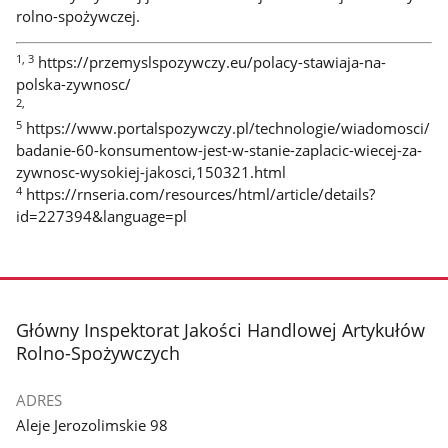
rolno-spożywczej.
1, 3
https://przemyslspozywczy.eu/polacy-stawiaja-na-
polska-zywnosc/
2,
5
https://www.portalspozywczy.pl/technologie/wiadomosci/
badanie-60-konsumentow-jest-w-stanie-zaplacic-wiecej-za-
zywnosc-wysokiej-jakosci,150321.html
4
https://rnseria.com/resources/html/article/details?
id=227394&language=pl
stopka
Główny Inspektorat Jakości Handlowej Artykułów
Rolno-Spożywczych
ADRES
Aleje Jerozolimskie 98