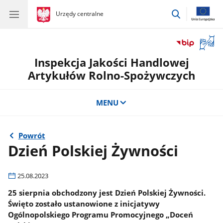
przejdź
gov.pl
Urzędy centralne
gov.pl
Urzędy
do
centralne
wyszukiwar
Otwór
okno
Inspekcja Jakości Handlowej
z
tłuma
Artykułów Rolno-Spożywczych
języka
migow
MENU
Powrót
Dzień Polskiej Żywności
25.08.2023
25 sierpnia obchodzony jest Dzień Polskiej Żywności.
Święto zostało ustanowione z inicjatywy
Ogólnopolskiego Programu Promocyjnego „Doceń