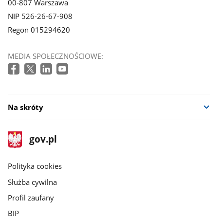
00-807 Warszawa
NIP 526-26-67-908
Regon 015294620
MEDIA SPOŁECZNOŚCIOWE:
Na skróty
stopka
Strona
gov.pl
gov.pl
główna
gov.pl
Polityka cookies
Służba cywilna
Profil zaufany
BIP