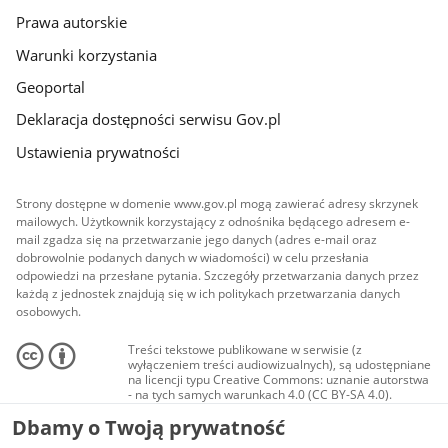
Prawa autorskie
Warunki korzystania
Geoportal
Deklaracja dostępności serwisu Gov.pl
Ustawienia prywatności
Strony dostępne w domenie www.gov.pl mogą zawierać adresy skrzynek
mailowych. Użytkownik korzystający z odnośnika będącego adresem e-
mail zgadza się na przetwarzanie jego danych (adres e-mail oraz
dobrowolnie podanych danych w wiadomości) w celu przesłania
odpowiedzi na przesłane pytania. Szczegóły przetwarzania danych przez
każdą z jednostek znajdują się w ich politykach przetwarzania danych
osobowych.
Treści tekstowe publikowane w serwisie (z
wyłączeniem treści audiowizualnych), są udostępniane
na licencji typu Creative Commons: uznanie autorstwa
- na tych samych warunkach 4.0 (CC BY-SA 4.0).
Materiały audiowizualne, w tym zdjęcia, materiały
Dbamy o Twoją prywatność
audio i wideo, są udostępniane na licencji typu
Creative Commons: uznanie autorstwa użycie