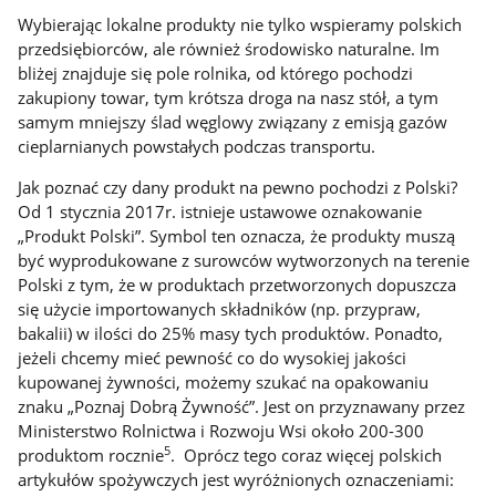
Wybierając lokalne produkty nie tylko wspieramy polskich
przedsiębiorców, ale również środowisko naturalne. Im
bliżej znajduje się pole rolnika, od którego pochodzi
zakupiony towar, tym krótsza droga na nasz stół, a tym
samym mniejszy ślad węglowy związany z emisją gazów
cieplarnianych powstałych podczas transportu.
Jak poznać czy dany produkt na pewno pochodzi z Polski?
Od 1 stycznia 2017r. istnieje ustawowe oznakowanie
„Produkt Polski”. Symbol ten oznacza, że produkty muszą
być wyprodukowane z surowców wytworzonych na terenie
Polski z tym, że w produktach przetworzonych dopuszcza
się użycie importowanych składników (np. przypraw,
bakalii) w ilości do 25% masy tych produktów. Ponadto,
jeżeli chcemy mieć pewność co do wysokiej jakości
kupowanej żywności, możemy szukać na opakowaniu
znaku „Poznaj Dobrą Żywność”. Jest on przyznawany przez
Ministerstwo Rolnictwa i Rozwoju Wsi około 200-300
5
produktom rocznie
. Oprócz tego coraz więcej polskich
artykułów spożywczych jest wyróżnionych oznaczeniami: