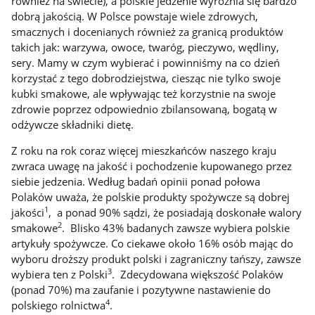
również na świecie), a polskie jedzenie wyróżnia się bardzo
dobrą jakością. W Polsce powstaje wiele zdrowych,
smacznych i docenianych również za granicą produktów
takich jak: warzywa, owoce, twaróg, pieczywo, wędliny,
sery. Mamy w czym wybierać i powinniśmy na co dzień
korzystać z tego dobrodziejstwa, ciesząc nie tylko swoje
kubki smakowe, ale wpływając też korzystnie na swoje
zdrowie poprzez odpowiednio zbilansowaną, bogatą w
odżywcze składniki dietę.
Z roku na rok coraz więcej mieszkańców naszego kraju
zwraca uwagę na jakość i pochodzenie kupowanego przez
siebie jedzenia. Według badań opinii ponad połowa
Polaków uważa, że polskie produkty spożywcze są dobrej
1
jakości
, a ponad 90% sądzi, że posiadają doskonałe walory
2
smakowe
. Blisko 43% badanych zawsze wybiera polskie
artykuły spożywcze. Co ciekawe około 16% osób mając do
wyboru droższy produkt polski i zagraniczny tańszy, zawsze
3
wybiera ten z Polski
. Zdecydowana większość Polaków
(ponad 70%) ma zaufanie i pozytywne nastawienie do
4
polskiego rolnictwa
.