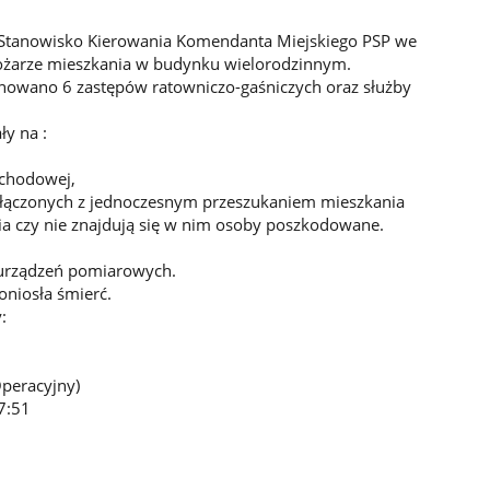
 Stanowisko Kierowania Komendanta Miejskiego PSP we
pożarze mieszkania w budynku wielorodzinnym.
nowano 6 zastępów ratowniczo-gaśniczych oraz służby
ły na :
schodowej,
połączonych z jednoczesnym przeszukaniem mieszkania
a czy nie znajdują się w nim osoby poszkodowane.
 urządzeń pomiarowych.
niosła śmierć.
:
Operacyjny)
7:51