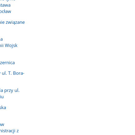
stawa
ocław
nie związane
la
ii Wojsk
zernica
ul. T. Bora-
a przy ul.
iu
ska
aw
stracji z