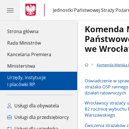
gov.pl
gov.pl
Jednostki Państwowej Straży Pożar
gov.pl
Jednostki
Państwowej
Straży
Komenda 
Pożarnej
gov.pl
Strona główna
Państwowe
Rada Ministrów
we Wrocła
Kancelaria Premiera
Komenda Miejska P
Ministerstwa
Urzędy, instytucje
Oświadczenie w spraw
i placówki RP
strażaka OSP rannego
działań ratowniczych
Wrocławscy strażacy u
Usługi dla obywatela
82 rocznicę wybuchu 
Warszawskiego
Usługi dla przedsiębiorcy
Ćwiczenia strażaków
Usługi dla urzędnika