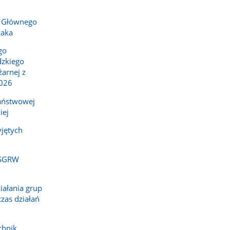
 Głównego
żaka
go
zkiego
arnej z
2026
Państwowej
iej
jętych
 SGRW
iałania grup
zas działań
chnik