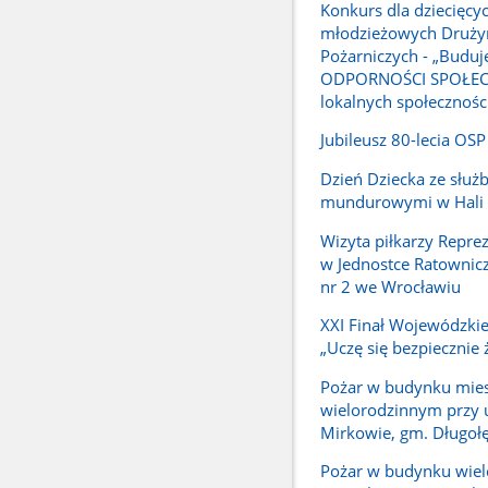
Konkurs dla dziecięcyc
młodzieżowych Druży
Pożarniczych - „Budu
ODPORNOŚCI SPOŁEC
lokalnych społecznośc
Jubileusz 80-lecia OSP
Dzień Dziecka ze służ
mundurowymi w Hali S
Wizyta piłkarzy Reprez
w Jednostce Ratownic
nr 2 we Wrocławiu
XXI Finał Wojewódzki
„Uczę się bezpiecznie 
Pożar w budynku mie
wielorodzinnym przy u
Mirkowie, gm. Długoł
Pożar w budynku wie