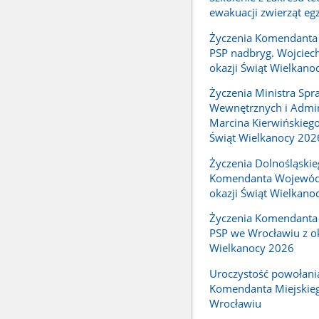
ewakuacji zwierząt eg
Życzenia Komendanta
PSP nadbryg. Wojciech
okazji Świąt Wielkano
Życzenia Ministra Spr
Wewnętrznych i Admin
Marcina Kierwińskiego
Świąt Wielkanocy 202
Życzenia Dolnośląski
Komendanta Wojewódz
okazji Świąt Wielkano
Życzenia Komendanta 
PSP we Wrocławiu z ok
Wielkanocy 2026
Uroczystość powołani
Komendanta Miejskie
Wrocławiu