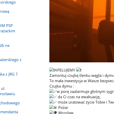
korskiego
orową
 KM PSP
trażackim
użb na
ażerskiego z
APELUJEMY
ka z JRG 7
Zamontuj czujkę tlenku węgla i dymu
To mała inwestycja w Wasze bezpiec
Czujka dymu :
ul.
w porę zaalarmuje głośnym syg
rocławiu
da Ci czas na ewakuację,
może uratować życie Tobie i Tw
ochodowego
Pożar
Komendanta
Wrocław