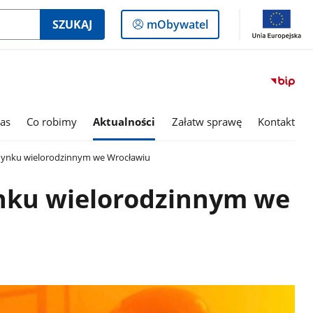
Logowanie
SZUKAJ
mObywatel
do
panelu
as
Co robimy
Aktualności
Załatw sprawę
Kontakt
ynku wielorodzinnym we Wrocławiu
nku wielorodzinnym we