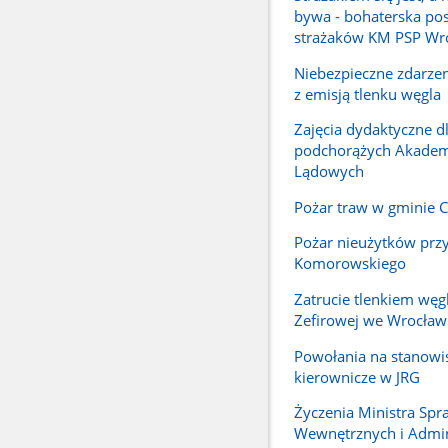
bywa - bohaterska po
strażaków KM PSP Wr
Niebezpieczne zdarze
z emisją tlenku węgla
Zajęcia dydaktyczne d
podchorążych Akadem
Lądowych
Pożar traw w gminie C
Pożar nieużytków przy 
Komorowskiego
Zatrucie tlenkiem węgl
Zefirowej we Wrocław
Powołania na stanowi
kierownicze w JRG
Życzenia Ministra Spr
Wewnętrznych i Admini