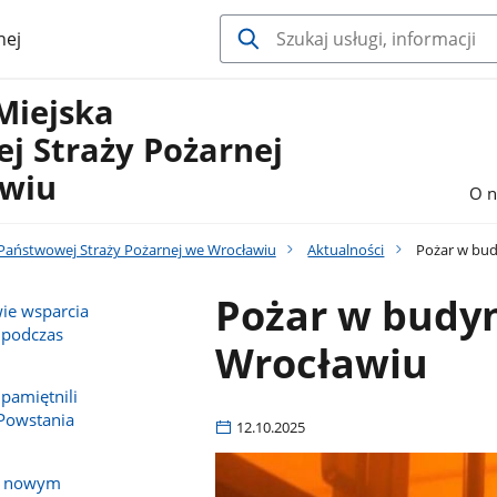
nej
Miejska
j Straży Pożarnej
wiu
O n
aństwowej Straży Pożarnej we Wrocławiu
Aktualności
Pożar w bud
Pożar w budy
ie wsparcia
 podczas
Wrocławiu
pamiętnili
Powstania
12.10.2025
 z nowym