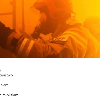
.
zeństwo.
nałem,
oim bliskim.