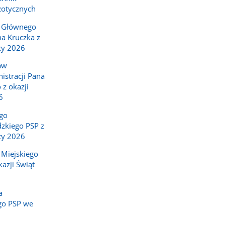
zotycznych
 Głównego
a Kruczka z
cy 2026
aw
istracji Pana
 z okazji
6
ego
kiego PSP z
cy 2026
Miejskiego
azji Świąt
a
go PSP we