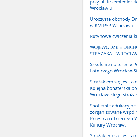
przy ul. Krzemieniecki
Wrocławiu
Uroczyste obchody Dn
w KM PSP Wrocławiu
Rutynowe ćwiczenia 
WOJEWÓDZKIE OBCH
STRAŻAKA - WROCŁA
Szkolenie na terenie P
Lotniczego Wrocław-S
Strażakiem się jest, a 
Kolejna bohaterska p
Wrocławskiego straża
Spotkanie edukacyjne
zorganizowane wspóln
Przestrzeń Trzeciego W
Kultury Wrocław.
Strażakiem się jest, a 