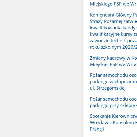
Miejskiego PSP we Wr
Komendant Główny P
Straży Pożarnej zatwie
kwalifikowania kandy
kwalifikacyjne kursy
zawodzie technik poż
roku szkolnym 2026/
Zmiany kadrowy w K
Miejskiej PSP we Wro
Pożar samochodu os
parkingu wielopozio
ul. Strzegomskiej
Pożar samochodu os
parkingu przy sklepi
Spotkanie Kierownict
Wrocław z Konsulem
Francji