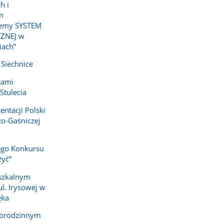
h i
n
jemy SYSTEM
ZNEJ w
iach”
 Siechnice
bami
tulecia
entacji Polski
zo-Gaśniczej
ego Konkursu
żyć”
szkalnym
l. Irysowej w
ęka
lorodzinnym