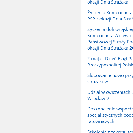
okazji Dnia Strażaka
Życzenia Komendanta
PSP z okazji Dnia Stra
Życzenia dolnośląskie
Komendanta Wojewód
Państwowej Straży Poż
okazji Dnia Strażaka 
2 maja - Dzień Flagi 
Rzeczypospolitej Polsk
Ślubowanie nowo przy
strażaków
Udział w ćwiczeniach
Wrocław 9
Doskonalenie współdz
specjalistycznych podc
ratowniczych.
Szkolenie z zakresu te