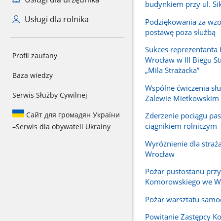
budynkiem przy ul. Si
Usługi dla rolnika
Podziękowania za wz
postawę poza służbą
Sukces reprezentanta
Profil zaufany
Wrocław w III Biegu S
„Mila Strażacka”
Baza wiedzy
Wspólne ćwiczenia sł
Serwis Służby Cywilnej
Zalewie Mietkowskim
Сайт для громадян України
Zderzenie pociągu pas
ciągnikiem rolniczym
–
Serwis dla obywateli Ukrainy
Wyróżnienie dla straża
Wrocław
Pożar pustostanu przy 
Komorowskiego we W
Pożar warsztatu sam
Powitanie Zastępcy 