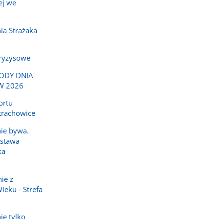
ej we
ia Strażaka
kryzysowe
ODY DNIA
W 2026
ortu
trachowice
nie bywa.
ostawa
ka
ie z
ieku - Strefa
nie tylko