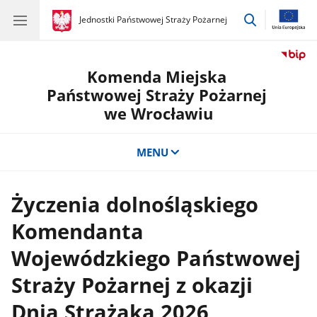
przejdź
gov.pl
Jednostki Państwowej Straży Pożarnej
gov.pl
Jednostki
do
Państwowej
wyszukiwar
Straży
Pożarnej
Komenda Miejska
Państwowej Straży Pożarnej
we Wrocławiu
MENU
Życzenia dolnośląskiego
Komendanta
Wojewódzkiego Państwowej
Straży Pożarnej z okazji
Dnia Strażaka 2026