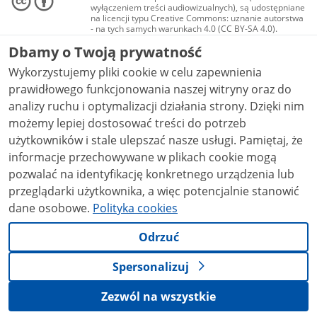
wyłączeniem treści audiowizualnych), są udostępniane
na licencji typu Creative Commons: uznanie autorstwa
- na tych samych warunkach 4.0 (CC BY-SA 4.0).
Materiały audiowizualne, w tym zdjęcia, materiały
Dbamy o Twoją prywatność
audio i wideo, są udostępniane na licencji typu
Creative Commons: uznanie autorstwa użycie
Wykorzystujemy pliki cookie w celu zapewnienia
niekomercyjne - bez utworów zależnych 4.0 (CC BY-
NC-ND 4.0), o ile nie jest to stwierdzone inaczej.
prawidłowego funkcjonowania naszej witryny oraz do
analizy ruchu i optymalizacji działania strony. Dzięki nim
możemy lepiej dostosować treści do potrzeb
użytkowników i stale ulepszać nasze usługi. Pamiętaj, że
informacje przechowywane w plikach cookie mogą
pozwalać na identyfikację konkretnego urządzenia lub
przeglądarki użytkownika, a więc potencjalnie stanowić
dane osobowe.
Polityka cookies
Odrzuć
Spersonalizuj
Zezwól na wszystkie