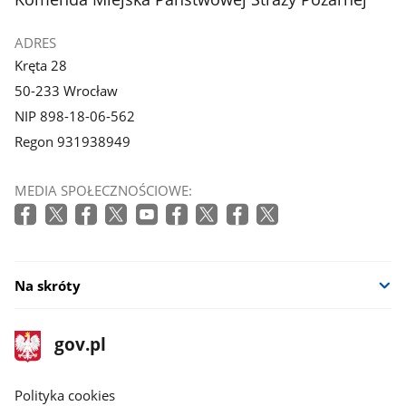
ADRES
Kręta 28
50-233 Wrocław
NIP 898-18-06-562
Regon 931938949
MEDIA SPOŁECZNOŚCIOWE:
Na skróty
stopka
Strona
gov.pl
gov.pl
główna
gov.pl
Polityka cookies