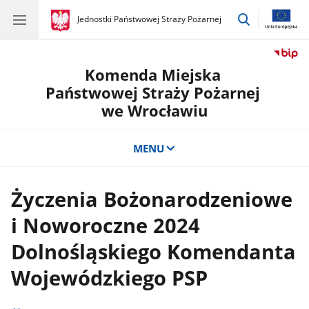
przejdź
gov.pl
Jednostki Państwowej Straży Pożarnej
gov.pl
Jednostki
do
Państwowej
wyszukiwar
Straży
Pożarnej
Komenda Miejska
Państwowej Straży Pożarnej
we Wrocławiu
MENU
Życzenia Bożonarodzeniowe
i Noworoczne 2024
Dolnośląskiego Komendanta
Wojewódzkiego PSP