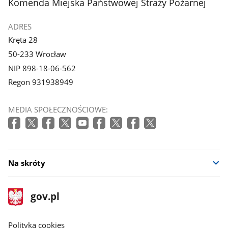
stopka
Komenda Miejska Państwowej Straży Pożarnej
ADRES
Kręta 28
50-233 Wrocław
NIP 898-18-06-562
Regon 931938949
MEDIA SPOŁECZNOŚCIOWE:
Na skróty
stopka
Strona
gov.pl
gov.pl
główna
gov.pl
Polityka cookies