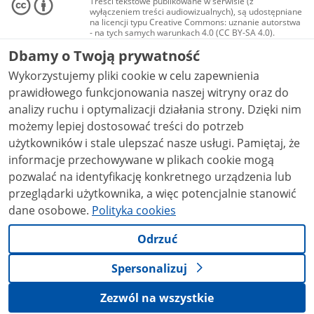
Treści tekstowe publikowane w serwisie (z
wyłączeniem treści audiowizualnych), są udostępniane
na licencji typu Creative Commons: uznanie autorstwa
- na tych samych warunkach 4.0 (CC BY-SA 4.0).
Materiały audiowizualne, w tym zdjęcia, materiały
Dbamy o Twoją prywatność
audio i wideo, są udostępniane na licencji typu
Creative Commons: uznanie autorstwa użycie
Wykorzystujemy pliki cookie w celu zapewnienia
niekomercyjne - bez utworów zależnych 4.0 (CC BY-
NC-ND 4.0), o ile nie jest to stwierdzone inaczej.
prawidłowego funkcjonowania naszej witryny oraz do
analizy ruchu i optymalizacji działania strony. Dzięki nim
możemy lepiej dostosować treści do potrzeb
użytkowników i stale ulepszać nasze usługi. Pamiętaj, że
informacje przechowywane w plikach cookie mogą
pozwalać na identyfikację konkretnego urządzenia lub
przeglądarki użytkownika, a więc potencjalnie stanowić
dane osobowe.
Polityka cookies
Odrzuć
Spersonalizuj
Zezwól na wszystkie