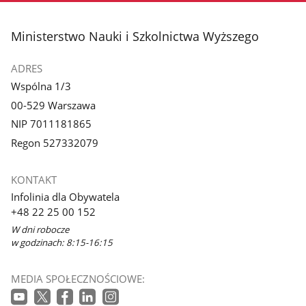
stopka
Ministerstwo Nauki i Szkolnictwa Wyższego
ADRES
Wspólna 1/3
00-529 Warszawa
NIP 7011181865
Regon 527332079
KONTAKT
Infolinia dla Obywatela
+48 22 25 00 152
W dni robocze
w godzinach: 8:15-16:15
MEDIA SPOŁECZNOŚCIOWE: