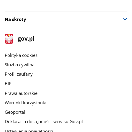
Na skróty
stopka
Strona
gov.pl
gov.pl
główna
gov.pl
Polityka cookies
Służba cywilna
Profil zaufany
BIP
Prawa autorskie
Warunki korzystania
Geoportal
Deklaracja dostępności serwisu Gov.pl
Ustawienia prywatności