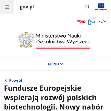
gov.pl
przejdź
do
wyszukiwar
Otwórz
Zmień 
PL
okno
z
tłumaczem
języka
migowego
MENU
Powrót
Fundusze Europejskie
wspierają rozwój polskich
biotechnologii. Nowy nabór