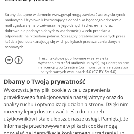
Strony dostępne w domenie www.gov.pl mogą zawierać adresy skrzynek
mailowych. Użytkownik korzystający z odnośnika będącego adresem e-
mail zgadza się na przetwarzanie jego danych (adres e-mail oraz
dobrowolnie podanych danych w wiadomości) w celu przesłania
odpowiedzi na przesłane pytania. Szczegóły przetwarzania danych przez
każdą z jednostek znajdują się w ich politykach przetwarzania danych
osobowych.
Treści tekstowe publikowane w serwisie (z
wyłączeniem treści audiowizualnych), są udostępniane
na licencji typu Creative Commons: uznanie autorstwa
- na tych samych warunkach 4.0 (CC BY-SA 4.0).
Materiały audiowizualne, w tym zdjęcia, materiały
Dbamy o Twoją prywatność
audio i wideo, są udostępniane na licencji typu
Creative Commons: uznanie autorstwa użycie
Wykorzystujemy pliki cookie w celu zapewnienia
niekomercyjne - bez utworów zależnych 4.0 (CC BY-
NC-ND 4.0), o ile nie jest to stwierdzone inaczej.
prawidłowego funkcjonowania naszej witryny oraz do
analizy ruchu i optymalizacji działania strony. Dzięki nim
możemy lepiej dostosować treści do potrzeb
użytkowników i stale ulepszać nasze usługi. Pamiętaj, że
informacje przechowywane w plikach cookie mogą
pozwalać na identyfikację konkretnego urządzenia lub