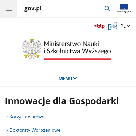
gov.pl
przejdź
do
wyszukiwar
Otwórz
Zmień 
PL
okno
z
tłumaczem
języka
migowego
MENU
Innowacje dla Gospodarki
Korzystne prawo
Doktoraty Wdrożeniowe