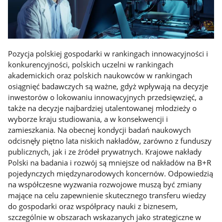
Pozycja polskiej gospodarki w rankingach innowacyjności i
konkurencyjności, polskich uczelni w rankingach
akademickich oraz polskich naukowców w rankingach
osiągnięć badawczych są ważne, gdyż wpływają na decyzje
inwestorów o lokowaniu innowacyjnych przedsięwzięć, a
także na decyzje najbardziej utalentowanej młodzieży o
wyborze kraju studiowania, a w konsekwencji i
zamieszkania. Na obecnej kondycji badań naukowych
odcisnęły piętno lata niskich nakładów, zarówno z funduszy
publicznych, jak i ze źródeł prywatnych. Krajowe nakłady
Polski na badania i rozwój są mniejsze od nakładów na B+R
pojedynczych międzynarodowych koncernów. Odpowiedzią
na współczesne wyzwania rozwojowe muszą być zmiany
mające na celu zapewnienie skutecznego transferu wiedzy
do gospodarki oraz współpracy nauki z biznesem,
szczególnie w obszarach wskazanych jako strategiczne w