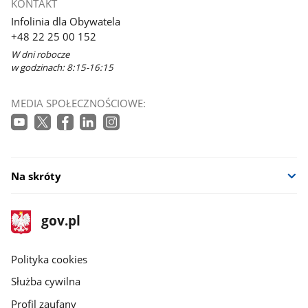
KONTAKT
Infolinia dla Obywatela
+48 22 25 00 152
W dni robocze
w godzinach: 8:15-16:15
MEDIA SPOŁECZNOŚCIOWE:
Na skróty
stopka
Strona
gov.pl
gov.pl
główna
gov.pl
Polityka cookies
Służba cywilna
Profil zaufany