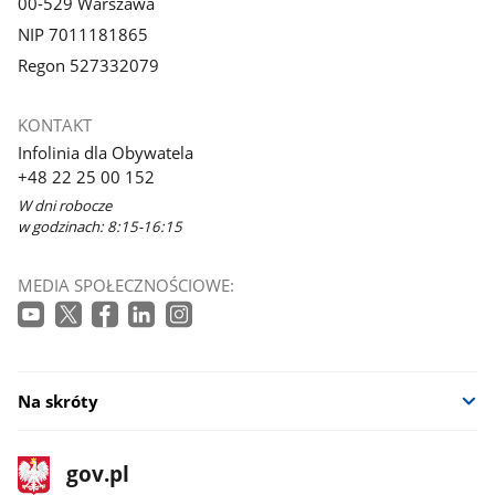
00-529 Warszawa
NIP 7011181865
Regon 527332079
KONTAKT
Infolinia dla Obywatela
+48 22 25 00 152
W dni robocze
w godzinach: 8:15-16:15
MEDIA SPOŁECZNOŚCIOWE:
Na skróty
stopka
Strona
gov.pl
gov.pl