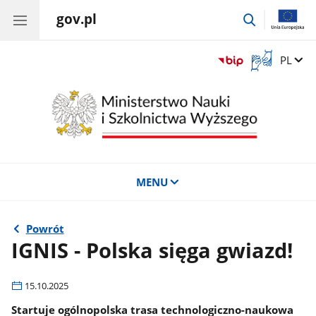
gov.pl
przejdź
do
wyszukiwar
Otwórz
Zmień 
PL
okno
z
tłumaczem
języka
migowego
MENU
Powrót
IGNIS - Polska sięga gwiazd!
15.10.2025
Startuje ogólnopolska trasa technologiczno-naukowa