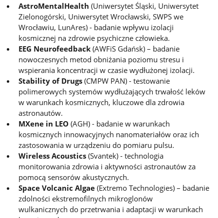
AstroMentalHealth
(Uniwersytet Śląski, Uniwersytet
Zielonogórski, Uniwersytet Wrocławski, SWPS we
Wrocławiu, LunAres) - badanie wpływu izolacji
kosmicznej na zdrowie psychiczne człowieka.
EEG Neurofeedback
(AWFiS Gdańsk) – badanie
nowoczesnych metod obniżania poziomu stresu i
wspierania koncentracji w czasie wydłużonej izolacji.
Stability of Drugs
(CMPW PAN) - testowanie
polimerowych systemów wydłużających trwałość leków
w warunkach kosmicznych, kluczowe dla zdrowia
astronautów.
MXene in LEO
(AGH) - badanie w warunkach
kosmicznych innowacyjnych nanomateriałów oraz ich
zastosowania w urządzeniu do pomiaru pulsu.
Wireless Acoustics
(Svantek) - technologia
monitorowania zdrowia i aktywności astronautów za
pomocą sensorów akustycznych.
Space Volcanic Algae
(Extremo Technologies) – badanie
zdolności ekstremofilnych mikroglonów
wulkanicznych do przetrwania i adaptacji w warunkach