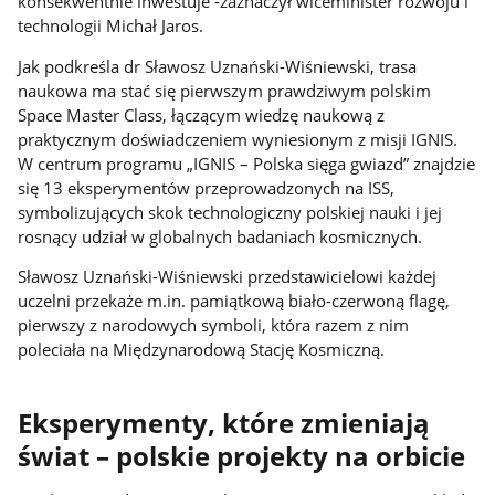
konsekwentnie inwestuje -zaznaczył wiceminister rozwoju i
technologii Michał Jaros.
Jak podkreśla dr Sławosz Uznański-Wiśniewski, trasa
naukowa ma stać się pierwszym prawdziwym polskim
Space Master Class, łączącym wiedzę naukową z
praktycznym doświadczeniem wyniesionym z misji IGNIS.
W centrum programu „IGNIS – Polska sięga gwiazd” znajdzie
się 13 eksperymentów przeprowadzonych na ISS,
symbolizujących skok technologiczny polskiej nauki i jej
rosnący udział w globalnych badaniach kosmicznych.
Sławosz Uznański-Wiśniewski przedstawicielowi każdej
uczelni przekaże m.in. pamiątkową biało-czerwoną flagę,
pierwszy z narodowych symboli, która razem z nim
poleciała na Międzynarodową Stację Kosmiczną.
Eksperymenty, które zmieniają
świat – polskie projekty na orbicie