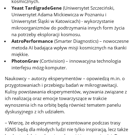
kosmicznych.
Yeast TardigradeGene
(Uniwersytet Szczeciński,
Uniwersytet Adama Mickiewicza w Poznaniu i
Uniwersytet Śląski w Katowicach) - wykorzystanie
mikroorganizmów do podtrzymania innych form życia
na potrzeby eksploracji kosmosu.
AstroPerformance
(Smarter Diagnostics) – nowoczesne
metoda AI badająca wpływ misji kosmicznych na tkanki
miękkie.
PhotonGrav
(Cortivision) – innowacyjna technologia
interfejsu mózg-komputer.
Naukowcy – autorzy eksperymentów – opowiedzą m.in. o
przygotowaniach i przebiegu badań w mikrograwitacji.
Kulisy powstawania eksperymentów, wyzwania związane z
ich realizacją oraz emocje towarzyszące w trakcie
wynoszenia ich na orbitę będą również tematem panelu
dyskusyjnego z ich udziałem.
– Wierzę, że eksperymenty prezentowane podczas trasy
IGNIS będą dla młodych ludzi nie tylko inspiracją, lecz także