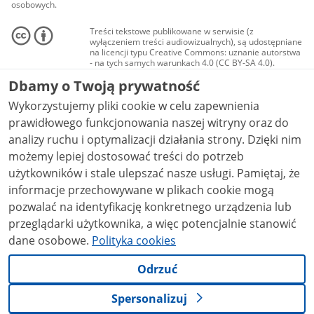
osobowych.
Treści tekstowe publikowane w serwisie (z
wyłączeniem treści audiowizualnych), są udostępniane
na licencji typu Creative Commons: uznanie autorstwa
- na tych samych warunkach 4.0 (CC BY-SA 4.0).
Materiały audiowizualne, w tym zdjęcia, materiały
Dbamy o Twoją prywatność
audio i wideo, są udostępniane na licencji typu
Creative Commons: uznanie autorstwa użycie
Wykorzystujemy pliki cookie w celu zapewnienia
niekomercyjne - bez utworów zależnych 4.0 (CC BY-
NC-ND 4.0), o ile nie jest to stwierdzone inaczej.
prawidłowego funkcjonowania naszej witryny oraz do
analizy ruchu i optymalizacji działania strony. Dzięki nim
możemy lepiej dostosować treści do potrzeb
użytkowników i stale ulepszać nasze usługi. Pamiętaj, że
informacje przechowywane w plikach cookie mogą
pozwalać na identyfikację konkretnego urządzenia lub
przeglądarki użytkownika, a więc potencjalnie stanowić
dane osobowe.
Polityka cookies
Odrzuć
Spersonalizuj