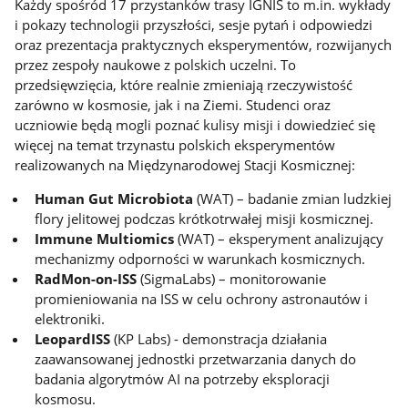
Każdy spośród 17 przystanków trasy IGNIS to m.in. wykłady
i pokazy technologii przyszłości, sesje pytań i odpowiedzi
oraz prezentacja praktycznych eksperymentów, rozwijanych
przez zespoły naukowe z polskich uczelni. To
przedsięwzięcia, które realnie zmieniają rzeczywistość
zarówno w kosmosie, jak i na Ziemi. Studenci oraz
uczniowie będą mogli poznać kulisy misji i dowiedzieć się
więcej na temat trzynastu polskich eksperymentów
realizowanych na Międzynarodowej Stacji Kosmicznej:
Human Gut Microbiota
(WAT) – badanie zmian ludzkiej
flory jelitowej podczas krótkotrwałej misji kosmicznej.
Immune Multiomics
(WAT) – eksperyment analizujący
mechanizmy odporności w warunkach kosmicznych.
RadMon-on-ISS
(SigmaLabs) – monitorowanie
promieniowania na ISS w celu ochrony astronautów i
elektroniki.
LeopardISS
(KP Labs) - demonstracja działania
zaawansowanej jednostki przetwarzania danych do
badania algorytmów AI na potrzeby eksploracji
kosmosu.