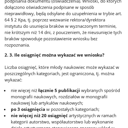
podpisania dokumentu (oświadczenia). Wnioski, do których
dołączono oświadczenia podpisane w sposób
nieprawidłowy, będą odsyłane do uzupełnienia w trybie art.
64 § 2 Kpa, tj. poprzez wezwanie rektora/dyrektora
instytutu do usunięcia braków w wyznaczonym terminie,
nie krótszym niż 14 dni, z pouczeniem, że nieusunięcie tych
braków spowoduje pozostawienie wniosku bez
rozpoznania.
2. 3. Ile osiągnięć można wykazać we wniosku?
Liczba osiągnięć, które młody naukowiec może wykazać w
poszczególnych kategoriach, jest ograniczona, tj. można
wykazać:
nie więcej niż
łącznie 5 publikacji
wybranych spośród
monografii naukowych, rozdziałów w monografii
naukowej lub artykułów naukowych;
po 3 osiągnięcia
w pozostałych kategoriach;
nie więcej niż 20 osiągnięć
artystycznych w ramach
kategorii autorstwo, współautorstwo lub wykonanie
dzieła artystycznego stanowiącego znaczący wkład w