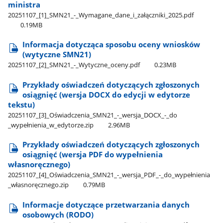
ministra
20251107​_[1]​_SMN21​_-​_Wymagane​_dane​_i​_załączniki​_2025.pdf
0.19MB
Informacja dotycząca sposobu oceny wniosków
(wytyczne SMN21)
20251107​_[2]​_SMN21​_-​_Wytyczne​_oceny.pdf
0.23MB
Przykłady oświadczeń dotyczących zgłoszonych
osiągnięć (wersja DOCX do edycji w edytorze
tekstu)
20251107​_[3]​_Oświadczenia​_SMN21​_-​_wersja​_DOCX​_-​_do​
_wypełnienia​_w​_edytorze.zip
2.96MB
Przykłady oświadczeń dotyczących zgłoszonych
osiągnięć (wersja PDF do wypełnienia
własnoręcznego)
20251107​_[4]​_Oświadczenia​_SMN21​_-​_wersja​_PDF​_-​_do​_wypełnienia​
_własnoręcznego.zip
0.79MB
Informacje dotyczące przetwarzania danych
osobowych (RODO)