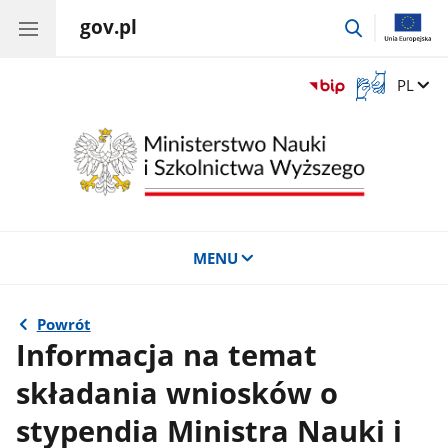
gov.pl
przejdź
do
wyszukiwar
Otwórz
Zmień 
PL
okno
z
tłumaczem
języka
migowego
MENU
Powrót
Informacja na temat
składania wniosków o
stypendia Ministra Nauki i