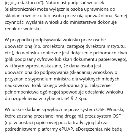
jego „redaktorem”). Natomiast podpisać wniosek
(elektronicznie) może wyłącznie osoba uprawniona do
składania wniosku lub osoba przez nią upoważniona. Samej
czynności wysłania wniosku do ministerstwa dokonuje
redaktor wniosku.
W przypadku podpisywania wniosku przez osobę
upoważnioną (np. prorektora, zastępcę dyrektora instytutu,
etc.), do wniosku konieczne jest dołączenie pełnomocnictwa
(plik podpisany cyfrowo lub skan dokumentu papierowego),
w którym wprost wskazano, że dana osoba jest
upoważniona do podpisywania (składania) wniosków o
przyznanie stypendium ministra dla wybitnych młodych
naukowców. Brak takiego wskazania (np. załączenie
pełnomocnictwa ogólnego) spowoduje odesłanie wniosku
do uzupełnienia w trybie art. 64 § 2 Kpa.
Wnioski składane są wyłącznie przez system OSF. Wnioski,
które zostaną przesłane inną drogą niż przez system OSF
(np. w postaci papierowej pocztą tradycyjną lub za
pośrednictwem platformy ePUAP, eDoręczenia), nie będą