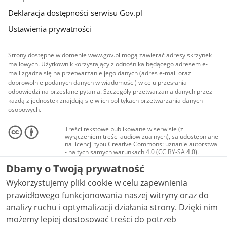
Deklaracja dostępności serwisu Gov.pl
Ustawienia prywatności
Strony dostępne w domenie www.gov.pl mogą zawierać adresy skrzynek
mailowych. Użytkownik korzystający z odnośnika będącego adresem e-
mail zgadza się na przetwarzanie jego danych (adres e-mail oraz
dobrowolnie podanych danych w wiadomości) w celu przesłania
odpowiedzi na przesłane pytania. Szczegóły przetwarzania danych przez
każdą z jednostek znajdują się w ich politykach przetwarzania danych
osobowych.
Treści tekstowe publikowane w serwisie (z
wyłączeniem treści audiowizualnych), są udostępniane
na licencji typu Creative Commons: uznanie autorstwa
- na tych samych warunkach 4.0 (CC BY-SA 4.0).
Materiały audiowizualne, w tym zdjęcia, materiały
Dbamy o Twoją prywatność
audio i wideo, są udostępniane na licencji typu
Creative Commons: uznanie autorstwa użycie
Wykorzystujemy pliki cookie w celu zapewnienia
niekomercyjne - bez utworów zależnych 4.0 (CC BY-
NC-ND 4.0), o ile nie jest to stwierdzone inaczej.
prawidłowego funkcjonowania naszej witryny oraz do
analizy ruchu i optymalizacji działania strony. Dzięki nim
możemy lepiej dostosować treści do potrzeb