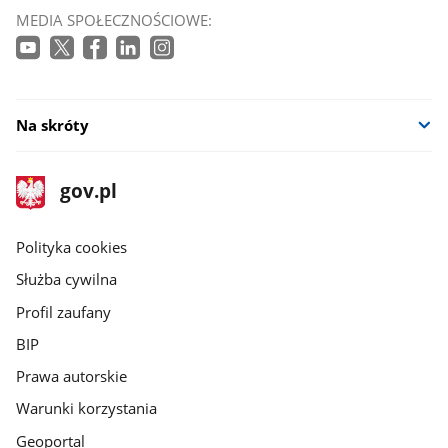
MEDIA SPOŁECZNOŚCIOWE:
Na skróty
stopka
Strona
gov.pl
gov.pl
główna
gov.pl
Polityka cookies
Służba cywilna
Profil zaufany
BIP
Prawa autorskie
Warunki korzystania
Geoportal