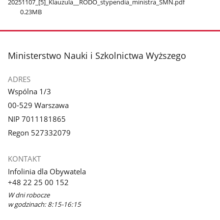
20251107​_[5]​_Klauzula​_​_RODO​_stypendia​_ministra​_SMN.pdf
0.23MB
stopka
Ministerstwo Nauki i Szkolnictwa Wyższego
ADRES
Wspólna 1/3
00-529 Warszawa
NIP 7011181865
Regon 527332079
KONTAKT
Infolinia dla Obywatela
+48 22 25 00 152
W dni robocze
w godzinach: 8:15-16:15