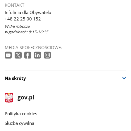
KONTAKT
Infolinia dla Obywatela
+48 22 25 00 152
W dni robocze
w godzinach: 8:15-16:15
MEDIA SPOŁECZNOŚCIOWE:
Na skróty
stopka
Strona
gov.pl
gov.pl
główna
gov.pl
Polityka cookies
Służba cywilna