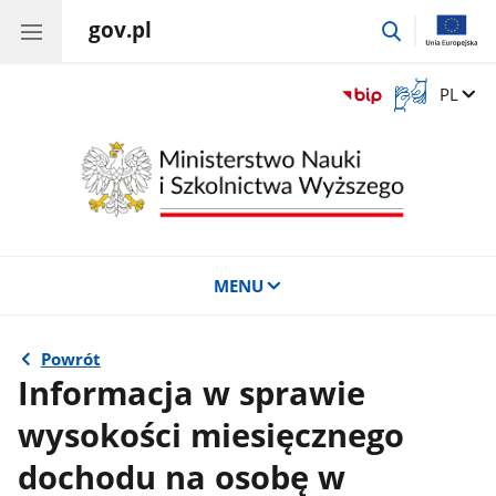
gov.pl
przejdź
do
wyszukiwar
Otwórz
Zmień 
PL
okno
z
tłumaczem
języka
migowego
MENU
Powrót
Informacja w sprawie
wysokości miesięcznego
dochodu na osobę w