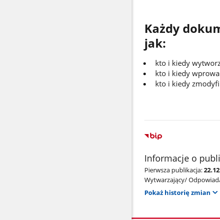
Każdy dokume
jak:
kto i kiedy wytwor
kto i kiedy wprowa
kto i kiedy zmody
Informacje o publ
Pierwsza publikacja:
22.12
Wytwarzający/ Odpowiada
Pokaż historię zmian