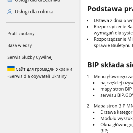
Podstawa pr
Usługi dla rolnika
Ustawa z dnia 6 wrz
Rozporządzenie Rad
wymagań dla syste
Profil zaufany
Rozporządzenie Min
sprawie Biuletynu I
Baza wiedzy
Serwis Służby Cywilnej
BIP składa si
Сайт для громадян України
–
Serwis dla obywateli Ukrainy
Menu głównego zaw
najczęściej uż
mapy stron BIP
serwisu BIP.GO
Mapa stron BIP MNi
Drzewa kategori
Modułu wyszuku
Okna głównego,
BIP;