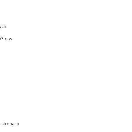
ych
7 r. w
 stronach