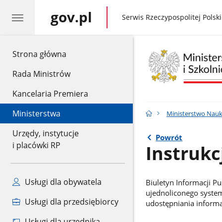
gov.pl
gov.pl
Serwis Rzeczypospolitej Polski
gov.pl
Strona główna
Rada Ministrów
Kancelaria Premiera
Ministerstwa
Ministerstwo Nauk
Urzędy, instytucje
Powrót
i placówki RP
Instrukc
Usługi dla obywatela
Biuletyn Informacji Pu
ujednoliconego system
Usługi dla przedsiębiorcy
udostępniania informac
Usługi dla urzędnika