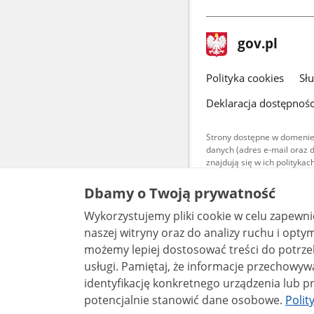
stopka
Strona
gov.pl
gov.pl
główna
gov.pl
Polityka cookies
Sł
Deklaracja dostępnośc
Strony dostępne w domenie
danych (adres e-mail oraz 
znajdują się w ich polityk
Treści teksto
Dbamy o Twoją prywatność
udostępniane
warunkach 4.0
Wykorzystujemy pliki cookie w celu zapewn
są udostępni
bez utworów z
naszej witryny oraz do analizy ruchu i optymalizacj
możemy lepiej dostosować treści do potrzeb
usługi. Pamiętaj, że informacje przechowywane w plikach cookie mogą pozwalać na
identyfikację konkretnego urządzenia lub pr
potencjalnie stanowić dane osobowe.
Polit