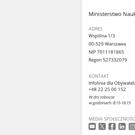
stopka
Ministerstwo Nauk
ADRES
Wspólna 1/3
00-529 Warszawa
NIP 7011181865
Regon 527332079
KONTAKT
Infolinia dla Obywatel
+48 22 25 00 152
W dni robocze
w godzinach: 8:15-16:15
MEDIA SPOŁECZNOŚC