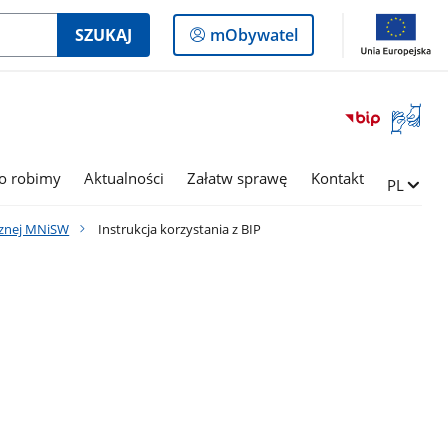
Logowanie
SZUKAJ
mObywatel
do
panelu
Otwórz
okno
z
tłumac
o robimy
Aktualności
Załatw sprawę
Kontakt
Zmień ję
PL
języka
migowe
icznej MNiSW
Instrukcja korzystania z BIP