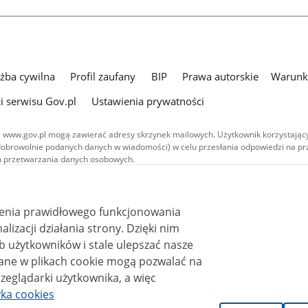
użba cywilna
Profil zaufany
BIP
Prawa autorskie
Warunki
i serwisu Gov.pl
Ustawienia prywatności
 www.gov.pl mogą zawierać adresy skrzynek mailowych. Użytkownik korzystający
dobrowolnie podanych danych w wiadomości) w celu przesłania odpowiedzi na prz
ach przetwarzania danych osobowych.
we publikowane w serwisie (z wyłączeniem treści audiowizualnych), są
 na licencji typu Creative Commons: uznanie autorstwa - na tych samych
 (CC BY-SA 4.0). Materiały audiowizualne, w tym zdjęcia, materiały audio i wideo
ienia prawidłowego funkcjonowania
ane na licencji typu Creative Commons: uznanie autorstwa użycie niekomercyjne 
ależnych 4.0 (CC BY-NC-ND 4.0), o ile nie jest to stwierdzone inaczej.
i działania strony. Dzięki nim
 użytkowników i stale ulepszać nasze
zeglądarki użytkownika, a więc
yka cookies