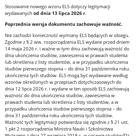
Stosowanie nowego wzoru ELS dotyczy legitymacji
wydawanych
od dnia 13 lipca 2026 r
.
Poprzednia wersja dokumentu zachowuje ważność.
Nie zachodzi konieczność wymiany ELS będących w obiegu.
Zgodnie z § 2 ww. rozporządzenia ELS wydane przed dniem
14 maja 2026 r. i ważne w tym dniu zachowują ważność do
dnia ukończenia studiów, zawieszenia w prawach studenta
lub skreślenia z listy studentów, a w przypadku ukończenia
studiów pierwszego stopnia – do dnia 31 października roku
ukończenia tych studiów. ELS mogą być wydawane według
wzorów określonych w przepisach dotychczasowych do
dnia 12 lipca 2026 r. i wydane w ten sposób ELS zachowują
ważność do dnia ukończenia studiów, zawieszenia w
prawach studenta lub skreślenia z listy studentów, a w
przypadku ukończenia studiów pierwszego stopnia – do
dnia 31 października roku ukończenia tych studiów.
Ważność tych legitymacji potwierdza się zgodnie z § 21 ust.
1 pkt 2 rozporządzenia Ministra Nauki i Szkolnictwa
Wyższego z dnia 27 września 2018 r.
w sprawie studiów
(Dz.