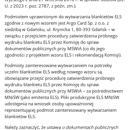
U. z 2023 r. poz. 2787, z późn. zm.).
Podmiotem uprawnionym do wytwarzania blankietów ELS
zgodnie z nowym wzorem jest Argo Card Sp. z o.o. z
siedzibą w Gdańsku, ul. Krynicka 1, 80-393 Gdańsk – w
związku z przejściem procedury zatwierdzenia próbnego
wydruku blankietu ELS przez Komisję do spraw
dokumentów publicznych przy MSWiA (co do jego
zgodności z projektem wzoru ELS i rekomendacją Komisji).
Podmioty zainteresowane wytwarzaniem na potrzeby
uczelni blankietów ELS według nowego wzoru są
obowiązane przejść procedurę zatwierdzenia próbnego
wydruku blankietu ELS przez Komisję do spraw
dokumentów publicznych przy MSWiA – za pośrednictwem
MNiSW (jako emitenta ELS). Pliki produkcyjne ELS MNiSW
udostępnia na wniosek osoby upoważnionej
reprezentującej podmiot zainteresowany wytwarzaniem
blankietów ELS.
Należy zaznaczyć, że ustawa
o dokumentach publicznych