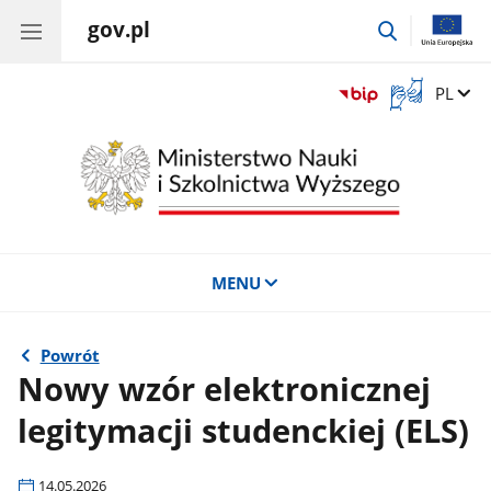
gov.pl
przejdź
do
wyszukiwar
Otwórz
Zmień 
PL
okno
z
tłumaczem
języka
migowego
MENU
Powrót
Nowy wzór elektronicznej
legitymacji studenckiej (ELS)
14.05.2026