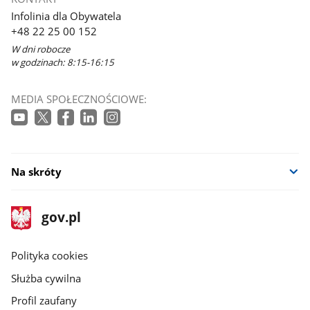
Infolinia dla Obywatela
+48 22 25 00 152
W dni robocze
w godzinach: 8:15-16:15
MEDIA SPOŁECZNOŚCIOWE:
Na skróty
stopka
Strona
gov.pl
gov.pl
główna
gov.pl
Polityka cookies
Służba cywilna
Profil zaufany