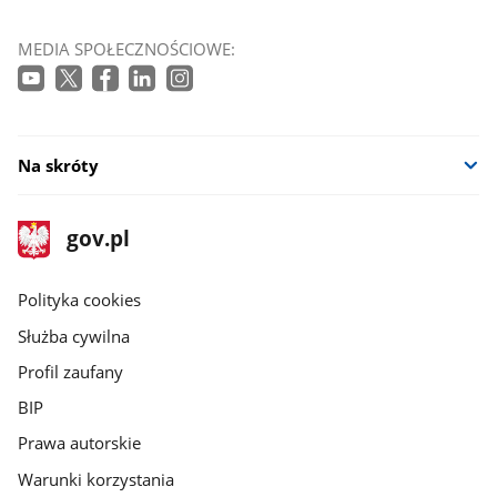
MEDIA SPOŁECZNOŚCIOWE:
Na skróty
stopka
Strona
gov.pl
gov.pl
główna
gov.pl
Polityka cookies
Służba cywilna
Profil zaufany
BIP
Prawa autorskie
Warunki korzystania