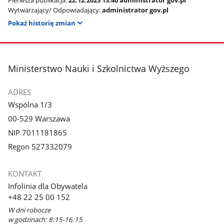
Wytwarzający/ Odpowiadający:
administrator gov.pl
Pokaż historię zmian
stopka
Ministerstwo Nauki i Szkolnictwa Wyższego
ADRES
Wspólna 1/3
00-529 Warszawa
NIP 7011181865
Regon 527332079
KONTAKT
Infolinia dla Obywatela
+48 22 25 00 152
W dni robocze
w godzinach: 8:15-16:15