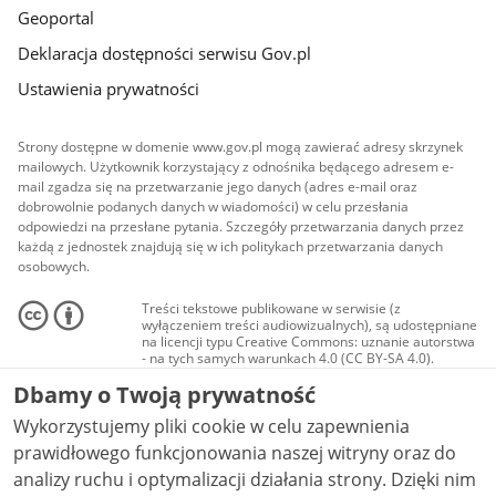
Geoportal
Deklaracja dostępności serwisu Gov.pl
Ustawienia prywatności
Strony dostępne w domenie www.gov.pl mogą zawierać adresy skrzynek
mailowych. Użytkownik korzystający z odnośnika będącego adresem e-
mail zgadza się na przetwarzanie jego danych (adres e-mail oraz
dobrowolnie podanych danych w wiadomości) w celu przesłania
odpowiedzi na przesłane pytania. Szczegóły przetwarzania danych przez
każdą z jednostek znajdują się w ich politykach przetwarzania danych
osobowych.
Treści tekstowe publikowane w serwisie (z
wyłączeniem treści audiowizualnych), są udostępniane
na licencji typu Creative Commons: uznanie autorstwa
- na tych samych warunkach 4.0 (CC BY-SA 4.0).
Materiały audiowizualne, w tym zdjęcia, materiały
Dbamy o Twoją prywatność
audio i wideo, są udostępniane na licencji typu
Creative Commons: uznanie autorstwa użycie
Wykorzystujemy pliki cookie w celu zapewnienia
niekomercyjne - bez utworów zależnych 4.0 (CC BY-
NC-ND 4.0), o ile nie jest to stwierdzone inaczej.
prawidłowego funkcjonowania naszej witryny oraz do
analizy ruchu i optymalizacji działania strony. Dzięki nim