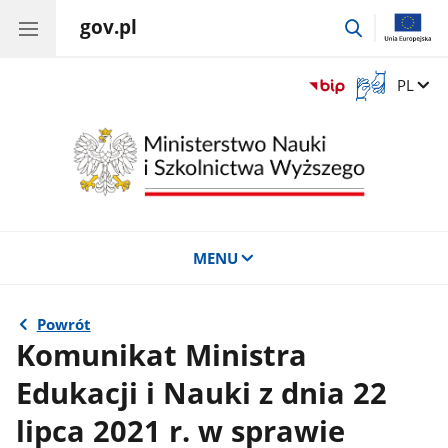
gov.pl
przejdź
do
wyszukiwar
Otwórz
Zmień 
PL
okno
z
tłumaczem
języka
migowego
MENU
Powrót
Komunikat Ministra
Edukacji i Nauki z dnia 22
lipca 2021 r. w sprawie