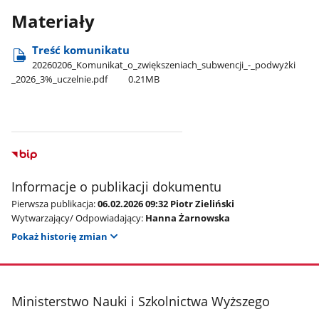
Materiały
Treść komunikatu
20260206​_Komunikat​_o​_zwiększeniach​_subwencji​_-​_podwyżki​
_2026​_3%​_uczelnie.pdf
0.21MB
Informacje o publikacji dokumentu
Pierwsza publikacja:
06.02.2026 09:32 Piotr Zieliński
Wytwarzający/ Odpowiadający:
Hanna Żarnowska
Pokaż historię zmian
stopka
Ministerstwo Nauki i Szkolnictwa Wyższego