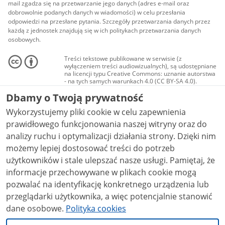
mail zgadza się na przetwarzanie jego danych (adres e-mail oraz
dobrowolnie podanych danych w wiadomości) w celu przesłania
odpowiedzi na przesłane pytania. Szczegóły przetwarzania danych przez
każdą z jednostek znajdują się w ich politykach przetwarzania danych
osobowych.
Treści tekstowe publikowane w serwisie (z
wyłączeniem treści audiowizualnych), są udostępniane
na licencji typu Creative Commons: uznanie autorstwa
- na tych samych warunkach 4.0 (CC BY-SA 4.0).
Materiały audiowizualne, w tym zdjęcia, materiały
Dbamy o Twoją prywatność
audio i wideo, są udostępniane na licencji typu
Creative Commons: uznanie autorstwa użycie
Wykorzystujemy pliki cookie w celu zapewnienia
niekomercyjne - bez utworów zależnych 4.0 (CC BY-
NC-ND 4.0), o ile nie jest to stwierdzone inaczej.
prawidłowego funkcjonowania naszej witryny oraz do
analizy ruchu i optymalizacji działania strony. Dzięki nim
możemy lepiej dostosować treści do potrzeb
użytkowników i stale ulepszać nasze usługi. Pamiętaj, że
informacje przechowywane w plikach cookie mogą
pozwalać na identyfikację konkretnego urządzenia lub
przeglądarki użytkownika, a więc potencjalnie stanowić
dane osobowe.
Polityka cookies