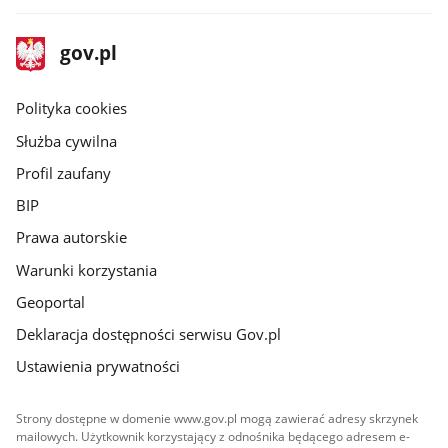
stopka
Strona
gov.pl
gov.pl
główna
gov.pl
Polityka cookies
Służba cywilna
Profil zaufany
BIP
Prawa autorskie
Warunki korzystania
Geoportal
Deklaracja dostępności serwisu Gov.pl
Ustawienia prywatności
Strony dostępne w domenie www.gov.pl mogą zawierać adresy skrzynek
mailowych. Użytkownik korzystający z odnośnika będącego adresem e-