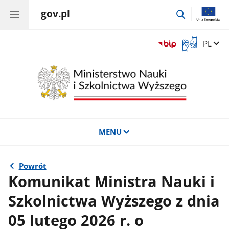
gov.pl
przejdź
do
wyszukiwar
Otwórz
Zmień 
PL
okno
z
tłumaczem
języka
migowego
MENU
Powrót
Komunikat Ministra Nauki i
Szkolnictwa Wyższego z dnia
05 lutego 2026 r. o