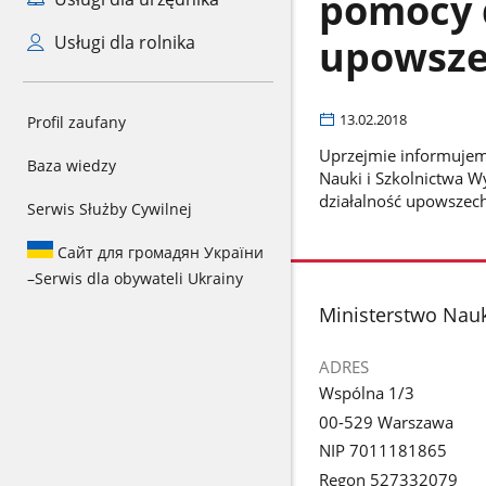
pomocy d
upowsze
Usługi dla rolnika
13.02.2018
Profil zaufany
Uprzejmie informujemy
Baza wiedzy
Nauki i Szkolnictwa W
działalność upowszech
Serwis Służby Cywilnej
Сайт для громадян України
–
Serwis dla obywateli Ukrainy
stopka
Ministerstwo Nauk
ADRES
Wspólna 1/3
00-529 Warszawa
NIP 7011181865
Regon 527332079