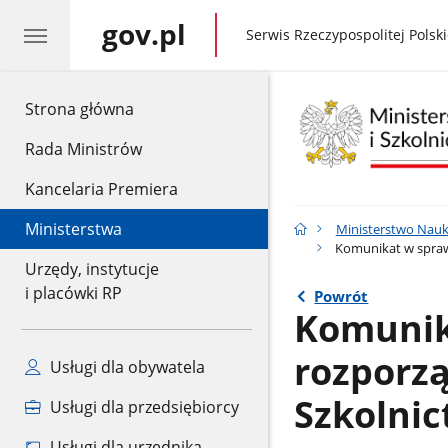
gov.pl
gov.pl
Serwis Rzeczypospolitej Polski
gov.pl
Strona główna
Rada Ministrów
Kancelaria Premiera
Ministerstwa
Ministerstwo Nauk
Komunikat w sprawi
Urzędy, instytucje
i placówki RP
Powrót
Komunik
rozporzą
Usługi dla obywatela
Szkolni
Usługi dla przedsiębiorcy
Usługi dla urzędnika