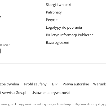
Skargi i wnioski
Patronaty
a
Petycje
Logotypy do pobrania
Biuletyn Informacji Publicznej
Baza ogłoszeń
IOWE:
użba cywilna
Profil zaufany
BIP
Prawa autorskie
Warunki
i serwisu Gov.pl
Ustawienia prywatności
 www.gov.pl mogą zawierać adresy skrzynek mailowych. Użytkownik korzystający