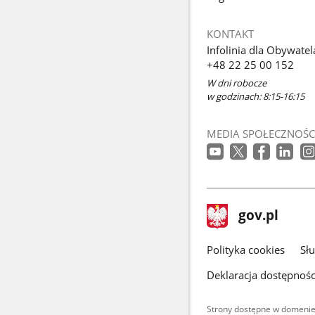
KONTAKT
Infolinia dla Obywatel
+48 22 25 00 152
W dni robocze
w godzinach: 8:15-16:15
MEDIA SPOŁECZNOŚC
stopka
Strona
gov.pl
gov.pl
główna
gov.pl
Polityka cookies
Sł
Deklaracja dostępnośc
Strony dostępne w domenie