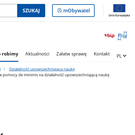
Logowanie
SZUKAJ
mObywatel
do
panelu
Otwórz
okno
z
tłumac
o robimy
Aktualności
Załatw sprawę
Kontakt
Zmień ję
PL
języka
migowe
i
Działalność upowszechniająca naukę
e pomocy de minimis na działalność upowszechniającą naukę