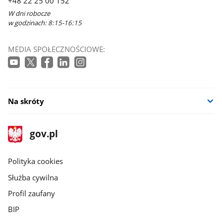
+48 22 25 00 152
W dni robocze
w godzinach: 8:15-16:15
MEDIA SPOŁECZNOŚCIOWE:
Na skróty
stopka
Strona
gov.pl
gov.pl
główna
gov.pl
Polityka cookies
Służba cywilna
Profil zaufany
BIP