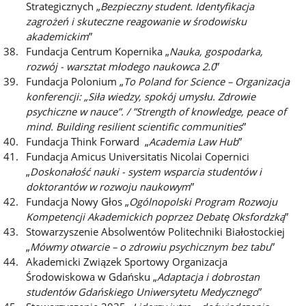
Strategicznych „
Bezpieczny student. Identyfikacja
zagrożeń i skuteczne reagowanie w środowisku
akademickim
”
Fundacja Centrum Kopernika „
Nauka, gospodarka,
rozwój - warsztat młodego naukowca 2.0
”
Fundacja Polonium „
To Poland for Science – Organizacja
konferencji: „Siła wiedzy, spokój umysłu. Zdrowie
psychiczne w nauce”. / ”Strength of knowledge, peace of
mind. Building resilient scientific communities
”
Fundacja Think Forward „
Academia Law Hub
”
Fundacja Amicus Universitatis Nicolai Copernici
„
Doskonałość nauki - system wsparcia studentów i
doktorantów w rozwoju naukowym
”
Fundacja Nowy Głos „
Ogólnopolski Program Rozwoju
Kompetencji Akademickich poprzez Debatę Oksfordzką
”
Stowarzyszenie Absolwentów Politechniki Białostockiej
„
Mówmy otwarcie – o zdrowiu psychicznym bez tabu
”
Akademicki Związek Sportowy Organizacja
Środowiskowa w Gdańsku „
Adaptacja i dobrostan
studentów Gdańskiego Uniwersytetu Medycznego
”