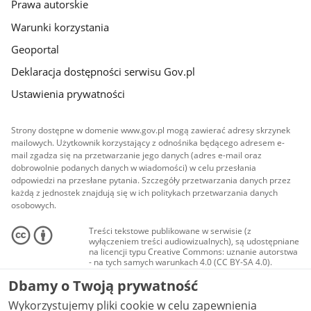
Prawa autorskie
Warunki korzystania
Geoportal
Deklaracja dostępności serwisu Gov.pl
Ustawienia prywatności
Strony dostępne w domenie www.gov.pl mogą zawierać adresy skrzynek
mailowych. Użytkownik korzystający z odnośnika będącego adresem e-
mail zgadza się na przetwarzanie jego danych (adres e-mail oraz
dobrowolnie podanych danych w wiadomości) w celu przesłania
odpowiedzi na przesłane pytania. Szczegóły przetwarzania danych przez
każdą z jednostek znajdują się w ich politykach przetwarzania danych
osobowych.
Treści tekstowe publikowane w serwisie (z
wyłączeniem treści audiowizualnych), są udostępniane
na licencji typu Creative Commons: uznanie autorstwa
- na tych samych warunkach 4.0 (CC BY-SA 4.0).
Materiały audiowizualne, w tym zdjęcia, materiały
Dbamy o Twoją prywatność
audio i wideo, są udostępniane na licencji typu
Creative Commons: uznanie autorstwa użycie
Wykorzystujemy pliki cookie w celu zapewnienia
niekomercyjne - bez utworów zależnych 4.0 (CC BY-