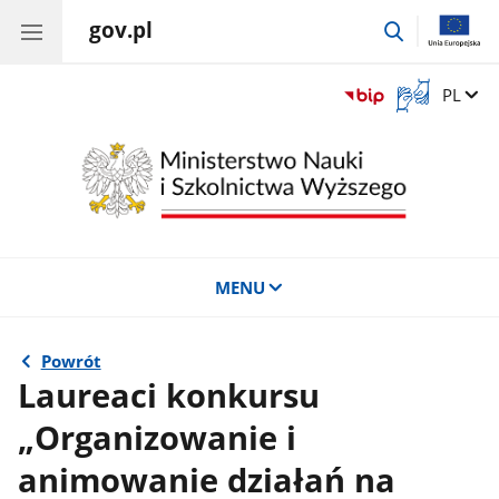
gov.pl
przejdź
do
wyszukiwar
Otwórz
Zmień 
PL
okno
z
tłumaczem
języka
migowego
MENU
Powrót
Laureaci konkursu
„Organizowanie i
animowanie działań na