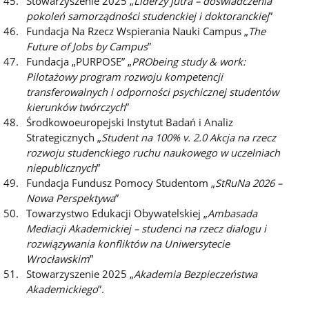
Stowarzyszenie 2025 „
Liderzy jutra – doświadczenia
pokoleń samorządności studenckiej i doktoranckiej
”
Fundacja Na Rzecz Wspierania Nauki Campus „
The
Future of Jobs by Campus
”
Fundacja „PURPOSE” „
PRObeing study & work:
Pilotażowy program rozwoju kompetencji
transferowalnych i odporności psychicznej studentów
kierunków twórczych
”
Środkowoeuropejski Instytut Badań i Analiz
Strategicznych „
Student na 100% v. 2.0 Akcja na rzecz
rozwoju studenckiego ruchu naukowego w uczelniach
niepublicznych
”
Fundacja Fundusz Pomocy Studentom „
StRuNa 2026 –
Nowa Perspektywa
”
Towarzystwo Edukacji Obywatelskiej „
Ambasada
Mediacji Akademickiej – studenci na rzecz dialogu i
rozwiązywania konfliktów na Uniwersytecie
Wrocławskim
”
Stowarzyszenie 2025 „
Akademia Bezpieczeństwa
Akademickiego
”.