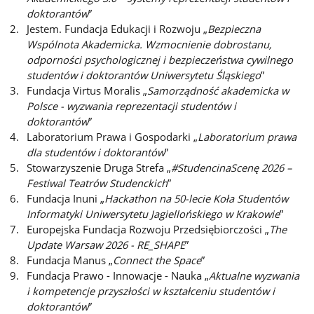
doktorantów
”
Jestem. Fundacja Edukacji i Rozwoju „
Bezpieczna
Wspólnota Akademicka. Wzmocnienie dobrostanu,
odporności psychologicznej i bezpieczeństwa cywilnego
studentów i doktorantów Uniwersytetu Śląskiego
”
Fundacja Virtus Moralis „
Samorządność akademicka w
Polsce - wyzwania reprezentacji studentów i
doktorantów
”
Laboratorium Prawa i Gospodarki „
Laboratorium prawa
dla studentów i doktorantów
”
Stowarzyszenie Druga Strefa „
#StudencinaScenę 2026 –
Festiwal Teatrów Studenckich
”
Fundacja Inuni „
Hackathon na 50-lecie Koła Studentów
Informatyki Uniwersytetu Jagiellońskiego w Krakowie
”
Europejska Fundacja Rozwoju Przedsiębiorczości „
The
Update Warsaw 2026 - RE_SHAPE
”
Fundacja Manus „
Connect the Space
”
Fundacja Prawo - Innowacje - Nauka „
Aktualne wyzwania
i kompetencje przyszłości w kształceniu studentów i
doktorantów
”