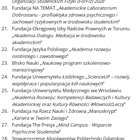
Organizacji Studenckich Fizyki (ForFiz) 2026
”
Fundacja NA TEMAT „
Akademickie Laboratorium
Dobrostanu - profilaktyka zdrowia psychicznego i
zachowań ryzykownych w środowisku studenckim
”
Fundacja Okręgowej Izby Radców Prawnych w Toruniu
„
Akademia Dialogu. Mediacja w środowisku
akademickim
”
Fundacja Języka Polskiego „
Akademia rozwoju
osobistego i zawodowego
”
Blisko Nauki „
Naukowy program szkoleniowo-
mentoringowy
”
Fundacja Uniwersytetu Łódzkiego „
ScienceUP – rozwój,
współpraca i popularyzacja kół naukowych
”
Fundacja Uniwersytetu Medycznego we Wrocławiu
„
Akademia Rozwoju: Kompetencji Badawczych i Kultury
Akademickiej oraz Kultury Równości #RównośćLeczy
”
Fundacja na Rzecz Nauki i Zdrowia „Manuskrypt”
„
Kariera w Twoim Zasięgu
”
Fundacja The Presja „
Mind Campus - Wsparcie
Psychiczne Studentów
”
Stowarzyszenie Absolwentów Politechniki Gdańskiej