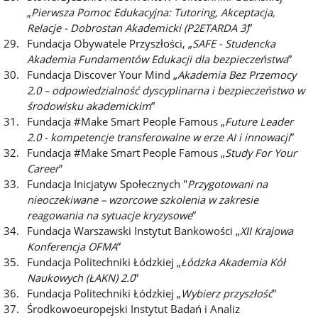
„
Pierwsza Pomoc Edukacyjna: Tutoring, Akceptacja,
Relacje - Dobrostan Akademicki (P2ETARDA 3)
”
Fundacja Obywatele Przyszłości, „
SAFE - Studencka
Akademia Fundamentów Edukacji dla bezpieczeństwa
”
Fundacja Discover Your Mind „
Akademia Bez Przemocy
2.0 – odpowiedzialność dyscyplinarna i bezpieczeństwo w
środowisku akademickim
”
Fundacja #Make Smart People Famous „
Future Leader
2.0 - kompetencje transferowalne w erze AI i innowacji
”
Fundacja #Make Smart People Famous „
Study For Your
Career
”
Fundacja Inicjatyw Społecznych "
Przygotowani na
nieoczekiwane – wzorcowe szkolenia w zakresie
reagowania na sytuacje kryzysowe
”
Fundacja Warszawski Instytut Bankowości „
XII Krajowa
Konferencja OFMA
”
Fundacja Politechniki Łódzkiej „
Łódzka Akademia Kół
Naukowych (ŁAKN) 2.0
”
Fundacja Politechniki Łódzkiej „
Wybierz przyszłość
”
Środkowoeuropejski Instytut Badań i Analiz