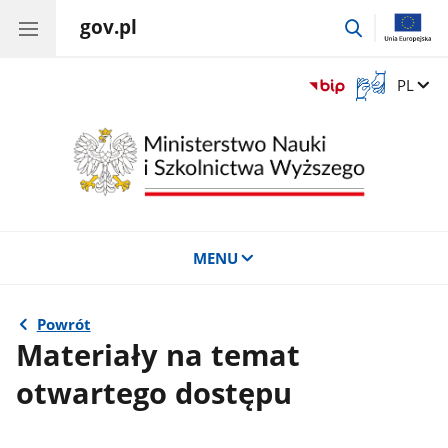
gov.pl
przejdź
do
wyszukiwar
Otwórz
Zmień 
PL
okno
z
tłumaczem
języka
migowego
MENU
Powrót
Materiały na temat
otwartego dostępu