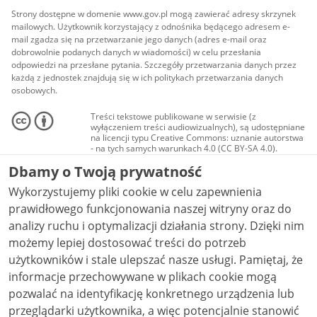
Strony dostępne w domenie www.gov.pl mogą zawierać adresy skrzynek
mailowych. Użytkownik korzystający z odnośnika będącego adresem e-
mail zgadza się na przetwarzanie jego danych (adres e-mail oraz
dobrowolnie podanych danych w wiadomości) w celu przesłania
odpowiedzi na przesłane pytania. Szczegóły przetwarzania danych przez
każdą z jednostek znajdują się w ich politykach przetwarzania danych
osobowych.
Treści tekstowe publikowane w serwisie (z
wyłączeniem treści audiowizualnych), są udostępniane
na licencji typu Creative Commons: uznanie autorstwa
- na tych samych warunkach 4.0 (CC BY-SA 4.0).
Materiały audiowizualne, w tym zdjęcia, materiały
Dbamy o Twoją prywatność
audio i wideo, są udostępniane na licencji typu
Creative Commons: uznanie autorstwa użycie
Wykorzystujemy pliki cookie w celu zapewnienia
niekomercyjne - bez utworów zależnych 4.0 (CC BY-
NC-ND 4.0), o ile nie jest to stwierdzone inaczej.
prawidłowego funkcjonowania naszej witryny oraz do
analizy ruchu i optymalizacji działania strony. Dzięki nim
możemy lepiej dostosować treści do potrzeb
użytkowników i stale ulepszać nasze usługi. Pamiętaj, że
informacje przechowywane w plikach cookie mogą
pozwalać na identyfikację konkretnego urządzenia lub
przeglądarki użytkownika, a więc potencjalnie stanowić