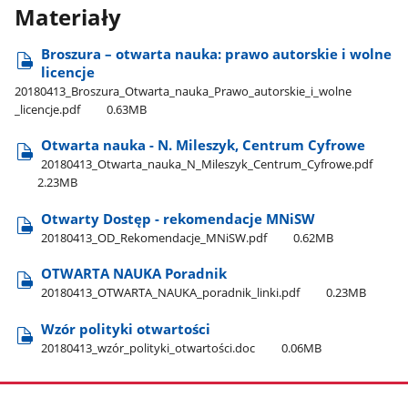
Materiały
Broszura – otwarta nauka: prawo autorskie i wolne
licencje
20180413​_Broszura​_Otwarta​_nauka​_Prawo​_autorskie​_i​_wolne​
_licencje.pdf
0.63MB
Otwarta nauka - N. Mileszyk, Centrum Cyfrowe
20180413​_Otwarta​_nauka​_N​_Mileszyk​_Centrum​_Cyfrowe.pdf
2.23MB
Otwarty Dostęp - rekomendacje MNiSW
20180413​_OD​_Rekomendacje​_MNiSW.pdf
0.62MB
OTWARTA NAUKA Poradnik
20180413​_OTWARTA​_NAUKA​_poradnik​_linki.pdf
0.23MB
Wzór polityki otwartości
20180413​_wzór​_polityki​_otwartości.doc
0.06MB