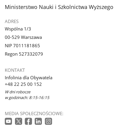
stopka
Ministerstwo Nauki i Szkolnictwa Wyższego
ADRES
Wspólna 1/3
00-529 Warszawa
NIP 7011181865
Regon 527332079
KONTAKT
Infolinia dla Obywatela
+48 22 25 00 152
W dni robocze
w godzinach: 8:15-16:15
MEDIA SPOŁECZNOŚCIOWE: