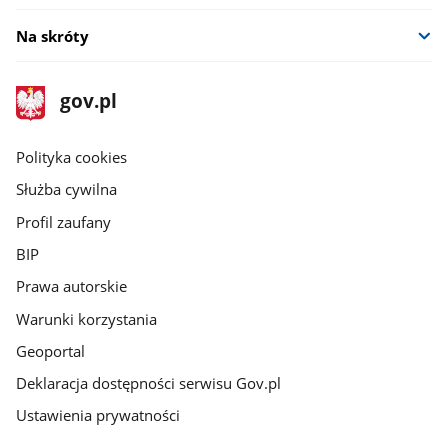
Na skróty
stopka
Strona
gov.pl
gov.pl
główna
gov.pl
Polityka cookies
Służba cywilna
Profil zaufany
BIP
Prawa autorskie
Warunki korzystania
Geoportal
Deklaracja dostępności serwisu Gov.pl
Ustawienia prywatności