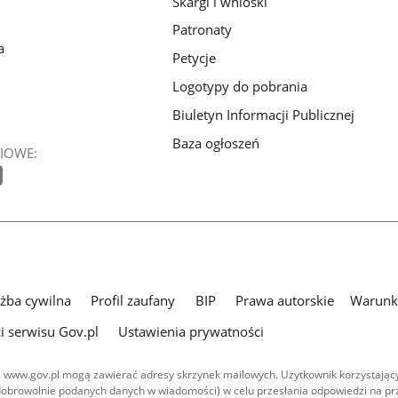
Skargi i wnioski
Patronaty
a
Petycje
Logotypy do pobrania
Biuletyn Informacji Publicznej
Baza ogłoszeń
IOWE:
użba cywilna
Profil zaufany
BIP
Prawa autorskie
Warunki
i serwisu Gov.pl
Ustawienia prywatności
 www.gov.pl mogą zawierać adresy skrzynek mailowych. Użytkownik korzystający
dobrowolnie podanych danych w wiadomości) w celu przesłania odpowiedzi na prz