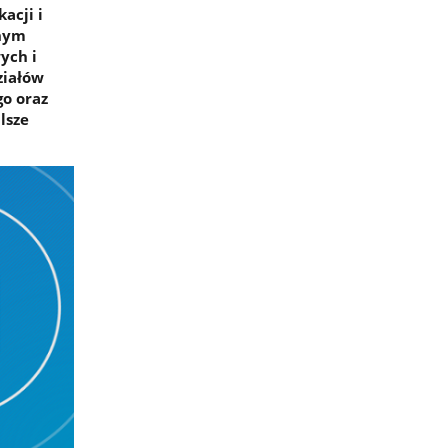
acji i
rnym
ych i
ziałów
o oraz
lsze