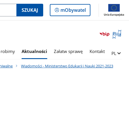
Logowanie
SZUKAJ
mObywatel
do
panelu
Otwórz
okno
z
tłumac
 robimy
Aktualności
Załatw sprawę
Kontakt
Zmień ję
PL
języka
migowe
hiwalne
Wiadomości - Ministerstwo Edukacji i Nauki 2021-2023