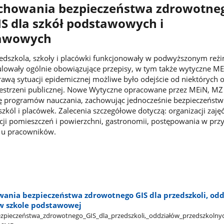
chowania bezpieczeństwa zdrowotne
IS dla szkół podstawowych i
awowych
zedszkola, szkoły i placówki funkcjonowały w podwyższonym reżi
ulowały ogólnie obowiązujące przepisy, w tym także wytyczne ME
awą sytuacji epidemicznej możliwe było odejście od niektórych 
estrzeni publicznej. Nowe Wytyczne opracowane przez MEiN, MZ 
cję programów nauczania, zachowując jednocześnie bezpieczeńst
zkól i placówek. Zalecenia szczegółowe dotyczą: organizacji zajęć
kcji pomieszczeń i powierzchni, gastronomii, postępowania w pr
a u pracowników.
ania bezpieczeństwa zdrowotnego GIS dla przedszkoli, od
w szkole podstawowej
pieczeństwa​_zdrowotnego​_GIS​_dla​_przedszkoli,​_oddziałów​_przedszkolnych