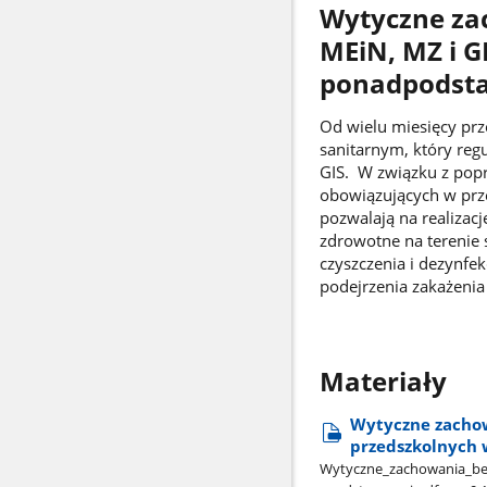
Wytyczne za
MEiN, MZ i G
ponadpodst
Od wielu miesięcy pr
sanitarnym, który reg
GIS. W związku z popr
obowiązujących w prz
pozwalają na realiza
zdrowotne na terenie s
czyszczenia i dezynfe
podejrzenia zakażeni
Materiały
Wytyczne zachow
przedszkolnych 
Wytyczne​_zachowania​_bez