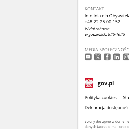
KONTAKT
Infolinia dla Obywatel
+48 22 25 00 152
W dni robocze
w godzinach: 8:15-16:15
MEDIA SPOŁECZNOŚC
stopka
Strona
gov.pl
gov.pl
główna
gov.pl
Polityka cookies
Sł
Deklaracja dostępnośc
Strony dostępne w domenie
danych (adres e-mail oraz 