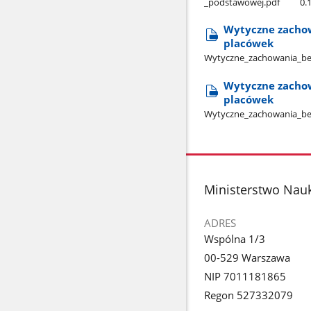
_podstawowej.pdf
0.
Wytyczne zachow
placówek
Wytyczne​_zachowania​_bez
Wytyczne zachow
placówek
Wytyczne​_zachowania​_bez
stopka
Ministerstwo Nauk
ADRES
Wspólna 1/3
00-529 Warszawa
NIP 7011181865
Regon 527332079