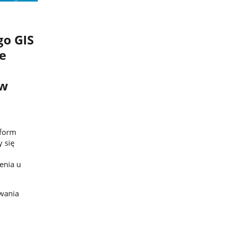
o GIS
e
 w
 form
 się
enia u
wania