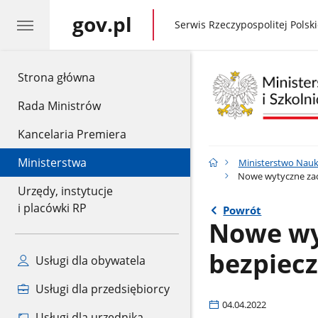
gov.pl
gov.pl
Serwis Rzeczypospolitej Polski
gov.pl
Strona główna
Rada Ministrów
Kancelaria Premiera
Ministerstwa
Ministerstwo Nauk
Nowe wytyczne za
Urzędy, instytucje
i placówki RP
Powrót
Nowe wy
bezpiec
Usługi dla obywatela
Usługi dla przedsiębiorcy
04.04.2022
Usługi dla urzędnika