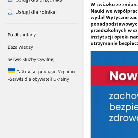
W związku ze zmianą
Nauki we współprac
Usługi dla rolnika
wydał Wytyczne zac
ponadpodstawowych.
przedszkolnych w s
Profil zaufany
instytucji opieki n
utrzymanie bezpiec
Baza wiedzy
Serwis Służby Cywilnej
Сайт для громадян України
–
Serwis dla obywateli Ukrainy