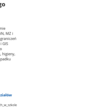
go
mie
iN, MZ i
ograniczeń
i GIS
wo
, higieny,
zypadku
działów
​_w​_szkole​