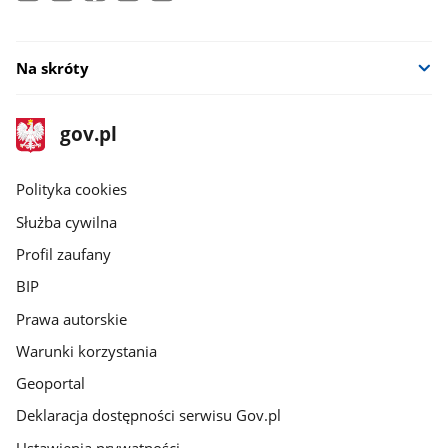
Na skróty
stopka
Strona
gov.pl
gov.pl
główna
gov.pl
Polityka cookies
Służba cywilna
Profil zaufany
BIP
Prawa autorskie
Warunki korzystania
Geoportal
Deklaracja dostępności serwisu Gov.pl
Ustawienia prywatności