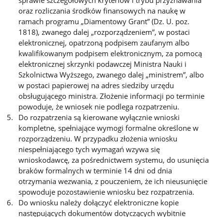
sprawie szczegółowych kryteriów i trybu przyznawania
oraz rozliczania środków finansowych na naukę w
ramach programu „Diamentowy Grant” (Dz. U. poz.
1818), zwanego dalej „rozporządzeniem”, w postaci
elektronicznej, opatrzoną podpisem zaufanym albo
kwalifikowanym podpisem elektronicznym, za pomocą
elektronicznej skrzynki podawczej Ministra Nauki i
Szkolnictwa Wyższego, zwanego dalej „ministrem”, albo
w postaci papierowej na adres siedziby urzędu
obsługującego ministra. Złożenie informacji po terminie
powoduje, że wniosek nie podlega rozpatrzeniu.
Do rozpatrzenia są kierowane wyłącznie wnioski
kompletne, spełniające wymogi formalne określone w
rozporządzeniu. W przypadku złożenia wniosku
niespełniającego tych wymagań wzywa się
wnioskodawcę, za pośrednictwem systemu, do usunięcia
braków formalnych w terminie 14 dni od dnia
otrzymania wezwania, z pouczeniem, że ich nieusunięcie
spowoduje pozostawienie wniosku bez rozpatrzenia.
Do wniosku należy dołączyć elektroniczne kopie
następujących dokumentów dotyczących wybitnie