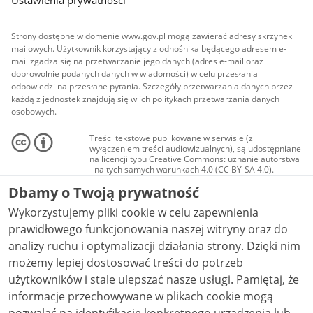
Strony dostępne w domenie www.gov.pl mogą zawierać adresy skrzynek
mailowych. Użytkownik korzystający z odnośnika będącego adresem e-
mail zgadza się na przetwarzanie jego danych (adres e-mail oraz
dobrowolnie podanych danych w wiadomości) w celu przesłania
odpowiedzi na przesłane pytania. Szczegóły przetwarzania danych przez
każdą z jednostek znajdują się w ich politykach przetwarzania danych
osobowych.
Treści tekstowe publikowane w serwisie (z
wyłączeniem treści audiowizualnych), są udostępniane
na licencji typu Creative Commons: uznanie autorstwa
- na tych samych warunkach 4.0 (CC BY-SA 4.0).
Materiały audiowizualne, w tym zdjęcia, materiały
Dbamy o Twoją prywatność
audio i wideo, są udostępniane na licencji typu
Creative Commons: uznanie autorstwa użycie
Wykorzystujemy pliki cookie w celu zapewnienia
niekomercyjne - bez utworów zależnych 4.0 (CC BY-
NC-ND 4.0), o ile nie jest to stwierdzone inaczej.
prawidłowego funkcjonowania naszej witryny oraz do
analizy ruchu i optymalizacji działania strony. Dzięki nim
możemy lepiej dostosować treści do potrzeb
użytkowników i stale ulepszać nasze usługi. Pamiętaj, że
informacje przechowywane w plikach cookie mogą