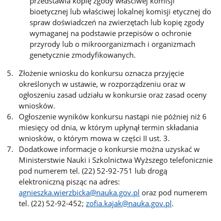
przedstawia kopię zgody właściwej komisji
bioetycznej lub właściwej lokalnej komisji etycznej do
spraw doświadczeń na zwierzętach lub kopię zgody
wymaganej na podstawie przepisów o ochronie
przyrody lub o mikroorganizmach i organizmach
genetycznie zmodyfikowanych.
Złożenie wniosku do konkursu oznacza przyjęcie
określonych w ustawie, w rozporządzeniu oraz w
ogłoszeniu zasad udziału w konkursie oraz zasad oceny
wniosków.
Ogłoszenie wyników konkursu nastąpi nie później niż 6
miesięcy od dnia, w którym upłynął termin składania
wniosków, o którym mowa w części II ust. 3.
Dodatkowe informacje o konkursie można uzyskać w
Ministerstwie Nauki i Szkolnictwa Wyższego telefonicznie
pod numerem tel. (22) 52-92-751 lub drogą
elektroniczną pisząc na adres:
agnieszka.wierzbicka@nauka.gov.pl
oraz pod numerem
tel. (22) 52-92-452;
zofia.kajak@nauka.gov.pl
.