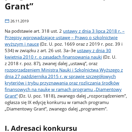
Grant”
26.11.2019
Na podstawie art. 318 ust. 2
ustawy z dnia 3 lipca 2018 r. –
Przepisy wprowadzające ustawę – Prawo o szkolnictwie
wyższym i nauce
(Dz. U. poz. 1669 oraz z 2019 r. poz. 39 i
534) w związku z art. 26 ust. 3a–3e
ustawy z dnia 30
kwietnia 2010 r. o zasadach finansowania nauki
(Dz. U.
z 2018 r. poz. 87), zwanej dalej „ustawą”, oraz
rozporządzeniem Ministra Nauki i Szkolnictwa Wyższego z
dnia 27 października 2015 r. w sprawie szczegółowych
kryteriów i trybu przyznawania oraz rozliczania środków
finansowych na naukę w ramach programu „Diamentowy
Grant”
(Dz. U. poz. 1818), zwanego dalej „rozporządzeniem”,
ogłasza się IX edycję konkursu w ramach programu
„Diamentowy Grant”, zwanego dalej „programem”.
I. Adresaci konkursu