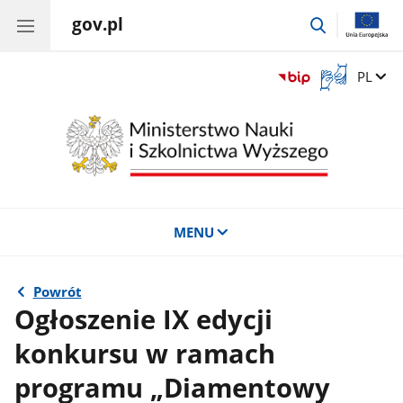
gov.pl
przejdź
do
wyszukiwar
Otwórz
Zmień 
PL
okno
z
tłumaczem
języka
migowego
MENU
Powrót
Ogłoszenie IX edycji
konkursu w ramach
programu „Diamentowy