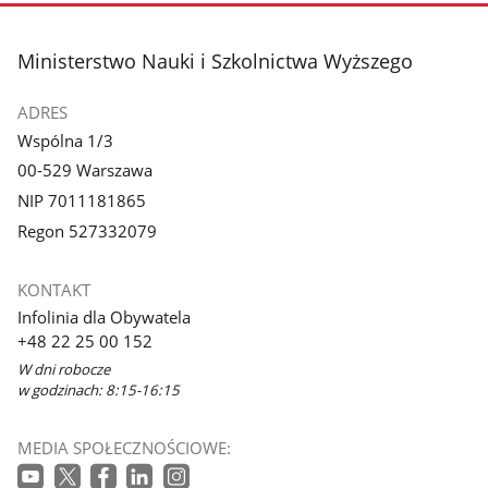
stopka
Ministerstwo Nauki i Szkolnictwa Wyższego
ADRES
Wspólna 1/3
00-529 Warszawa
NIP 7011181865
Regon 527332079
KONTAKT
Infolinia dla Obywatela
+48 22 25 00 152
W dni robocze
w godzinach: 8:15-16:15
MEDIA SPOŁECZNOŚCIOWE: