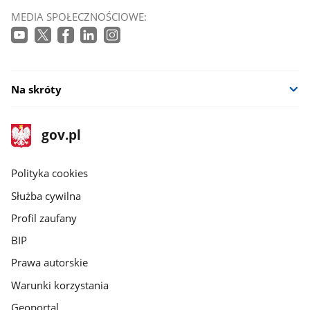
MEDIA SPOŁECZNOŚCIOWE:
Na skróty
stopka
Strona
gov.pl
gov.pl
główna
gov.pl
Polityka cookies
Służba cywilna
Profil zaufany
BIP
Prawa autorskie
Warunki korzystania
Geoportal