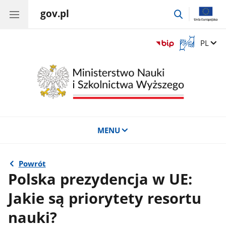
gov.pl
przejdź
do
wyszukiwar
Otwórz
Zmień 
PL
okno
z
tłumaczem
języka
migowego
MENU
Powrót
Polska prezydencja w UE:
Jakie są priorytety resortu
nauki?