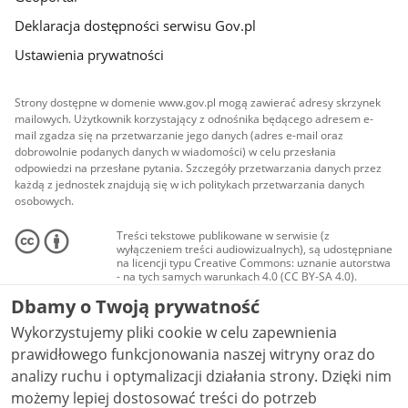
Deklaracja dostępności serwisu Gov.pl
Ustawienia prywatności
Strony dostępne w domenie www.gov.pl mogą zawierać adresy skrzynek
mailowych. Użytkownik korzystający z odnośnika będącego adresem e-
mail zgadza się na przetwarzanie jego danych (adres e-mail oraz
dobrowolnie podanych danych w wiadomości) w celu przesłania
odpowiedzi na przesłane pytania. Szczegóły przetwarzania danych przez
każdą z jednostek znajdują się w ich politykach przetwarzania danych
osobowych.
Treści tekstowe publikowane w serwisie (z
wyłączeniem treści audiowizualnych), są udostępniane
na licencji typu Creative Commons: uznanie autorstwa
- na tych samych warunkach 4.0 (CC BY-SA 4.0).
Materiały audiowizualne, w tym zdjęcia, materiały
Dbamy o Twoją prywatność
audio i wideo, są udostępniane na licencji typu
Creative Commons: uznanie autorstwa użycie
Wykorzystujemy pliki cookie w celu zapewnienia
niekomercyjne - bez utworów zależnych 4.0 (CC BY-
NC-ND 4.0), o ile nie jest to stwierdzone inaczej.
prawidłowego funkcjonowania naszej witryny oraz do
analizy ruchu i optymalizacji działania strony. Dzięki nim
możemy lepiej dostosować treści do potrzeb