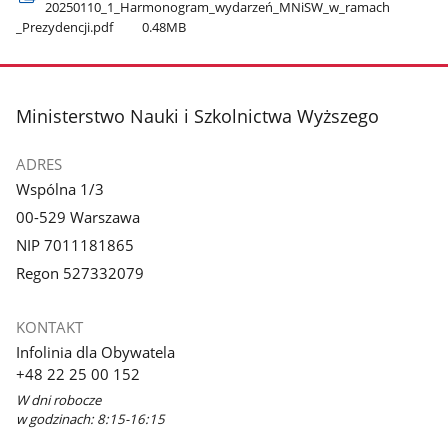
20250110​_1​_Harmonogram​_wydarzeń​_MNiSW​_w​_ramach​
_Prezydencji.pdf
0.48MB
stopka
Ministerstwo Nauki i Szkolnictwa Wyższego
ADRES
Wspólna 1/3
00-529 Warszawa
NIP 7011181865
Regon 527332079
KONTAKT
Infolinia dla Obywatela
+48 22 25 00 152
W dni robocze
w godzinach: 8:15-16:15