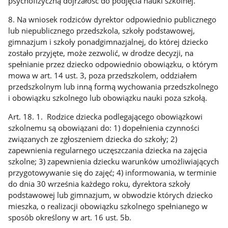
psychofizyczną dojrzałość do podjęcia nauki szkolnej.
8. Na wniosek rodziców dyrektor odpowiednio publicznego
lub niepublicznego przedszkola, szkoły podstawowej,
gimnazjum i szkoły ponadgimnazjalnej, do której dziecko
zostało przyjęte, może zezwolić, w drodze decyzji, na
spełnianie przez dziecko odpowiednio obowiązku, o którym
mowa w art. 14 ust. 3, poza przedszkolem, oddziałem
przedszkolnym lub inną formą wychowania przedszkolnego
i obowiązku szkolnego lub obowiązku nauki poza szkołą.
Art. 18. 1. Rodzice dziecka podlegającego obowiązkowi
szkolnemu są obowiązani do: 1) dopełnienia czynności
związanych ze zgłoszeniem dziecka do szkoły; 2)
zapewnienia regularnego uczęszczania dziecka na zajęcia
szkolne; 3) zapewnienia dziecku warunków umożliwiających
przygotowywanie się do zajęć; 4) informowania, w terminie
do dnia 30 września każdego roku, dyrektora szkoły
podstawowej lub gimnazjum, w obwodzie których dziecko
mieszka, o realizacji obowiązku szkolnego spełnianego w
sposób określony w art. 16 ust. 5b.