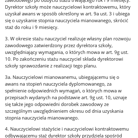
zawodowego po odbyciu stażu trwającego rok i 9 miesięcy.
Dyrektor szkoły może nauczycielowi kontraktowemu, który
uzyskał awans w sposób określony w art. 9a ust. 3 i ubiega
się o uzyskanie stopnia nauczyciela mianowanego, skrócić
staż do roku i 9 miesięcy.
3. W okresie stażu nauczyciel realizuje własny plan rozwoju
zawodowego zatwierdzony przez dyrektora szkoły,
uwzględniający wymagania, o których mowa w art. 9g ust.
10. Po zakończeniu stażu nauczyciel składa dyrektorowi
szkoły sprawozdanie z realizacji tego planu.
3a. Nauczycielowi mianowanemu, ubiegającemu się o
awans na stopień nauczyciela dyplomowanego, za
spełnienie odpowiednich wymagań, o których mowa w
przepisach wydanych na podstawie art. 9g ust. 10, uznaje
się także jego odpowiedni dorobek zawodowy ze
szczególnym uwzględnieniem okresu od dnia uzyskania
stopnia nauczyciela mianowanego.
4. Nauczycielowi stażyście i nauczycielowi kontraktowemu
odbywającemu staż dyrektor szkoły przydziela spośród