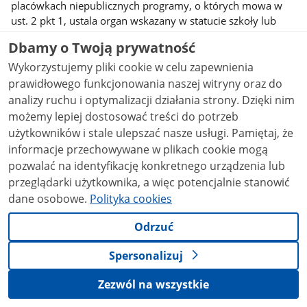
placówkach niepublicznych programy, o których mowa w
ust. 2 pkt 1, ustala organ wskazany w statucie szkoły lub
placówki.
Dbamy o Twoją prywatność
8. W celu wspierania działalności statutowej szkoły lub
Wykorzystujemy pliki cookie w celu zapewnienia
placówki, rada rodziców może gromadzić fundusze z
prawidłowego funkcjonowania naszej witryny oraz do
dobrowolnych składek rodziców oraz innych źródeł. Zasady
analizy ruchu i optymalizacji działania strony. Dzięki nim
wydatkowania funduszy rady rodziców określa regulamin, o
możemy lepiej dostosować treści do potrzeb
którym mowa w art. 53 ust. 4.
użytkowników i stale ulepszać nasze usługi. Pamiętaj, że
Art. 56. 1. W szkole i placówce mogą działać, z wyjątkiem
informacje przechowywane w plikach cookie mogą
partii i organizacji politycznych, stowarzyszenia i inne
pozwalać na identyfikację konkretnego urządzenia lub
organizacje, a w szczególności organizacje harcerskie,
przeglądarki użytkownika, a więc potencjalnie stanowić
których celem statutowym jest działalność wychowawcza
dane osobowe.
Polityka cookies
albo rozszerzanie i wzbogacanie form działalności
dydaktycznej, wychowawczej i opiekuńczej szkoły lub
Odrzuć
placówki.
Spersonalizuj
2.Podjęcie działalności w szkole lub placówce przez
stowarzyszenie lub inną organizację, o których mowa w ust.
Zezwól na wszystkie
1, wymaga uzyskania zgody dyrektora szkoły lub placówki,
wyrażonej po uprzednim uzgodnieniu warunków tej