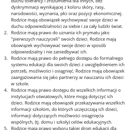
duchu tolerancji i zrozumienia dla innych, bez
dyskryminacji wynikającej z koloru skóry, rasy,
narodowości, wyznania, płci oraz pozycji ekonomicznej.
Rodzice mają obowiązek wychowywać swoje dzieci w
duchu odpowiedzialności za siebie i za cały ludzki świat.
Rodzice mają prawo do uznania ich prymatu jako
"pierwszych nauczycieli" swoich dzieci. Rodzice mają
obowiązek wychowywać swoje dzieci w sposób
odpowiedzialny i nie zaniedbywać ich.
Rodzice mają prawo do pełnego dostępu do formalnego
systemu edukacji dla swoich dzieci z uwzględnieniem ich
potrzeb, możliwości i osiągnięć. Rodzice mają obowiązek
zaangażowania się jako partnerzy w nauczaniu ich dzieci
w szkole.
Rodzice mają prawo dostępu do wszelkich informacji o
instytucjach oświatowych, które mogą dotyczyć ich
dzieci. Rodzice mają obowiązek przekazywania wszelkich
informacji szkołom, do których uczęszczają ich dzieci,
informacji dotyczących możliwości osiągnięcia
wspólnych, (tj. domu i szkoły) celów edukacyjnych.
Rodzice mają prawo wyboru takiej drogi edukacji dla