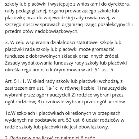
szkoły lub placówki i występuje z wnioskami do dyrektora,
rady pedagogicznej, organu prowadzącego szkołę lub
placówkę oraz do wojewódzkiej rady oświatowej, w
szczególności w sprawach organizacji zajęć pozalekcyjnych i
przedmiotów nadobowiązkowych.
3. W celu wspierania działalności statutowej szkoły lub
placówki rada szkoły lub placówki może gromadzić
fundusze z dobrowolnych składek oraz innych źródeł.
Zasady wydatkowania funduszy rady szkoły lub placówki
określa regulamin, o którym mowa w art. 51 ust. 5.
Art. 51. 1. W skład rady szkoły lub placówki wchodzą, z
zastrzeżeniem ust. 1a-1c, w równej liczbie: 1) nauczyciele
wybrani przez ogół nauczycieli 2) rodzice wybrani przez
ogół rodziców; 3) uczniowie wybrani przez ogół uczniów.
1c.W szkołach i placówkach określonych w przepisach
wydanych na podstawie art. 53 ust. 6 udział rodziców w
radzie szkoły lub placówki nie jest obowiązkowy.
2. Rada powinna liczyć co najmniej 6 osób.