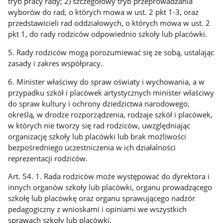
tryb pracy rady; 2) szczegółowy tryb przeprowadzania
wyborów do rad, o których mowa w ust. 2 pkt 1-3, oraz
przedstawicieli rad oddziałowych, o których mowa w ust. 2
pkt 1, do rady rodziców odpowiednio szkoły lub placówki.
5. Rady rodziców mogą porozumiewać się ze sobą, ustalając
zasady i zakres współpracy.
6. Minister właściwy do spraw oświaty i wychowania, a w
przypadku szkół i placówek artystycznych minister właściwy
do spraw kultury i ochrony dziedzictwa narodowego,
określą, w drodze rozporządzenia, rodzaje szkół i placówek,
w których nie tworzy się rad rodziców, uwzględniając
organizację szkoły lub placówki lub brak możliwości
bezpośredniego uczestniczenia w ich działalności
reprezentacji rodziców.
Art. 54. 1. Rada rodziców może występować do dyrektora i
innych organów szkoły lub placówki, organu prowadzącego
szkołę lub placówkę oraz organu sprawującego nadzór
pedagogiczny z wnioskami i opiniami we wszystkich
sprawach szkoły lub placówki.