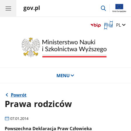
gov.pl
przejdź
do
wyszukiwar
Otwórz
Zmień 
PL
okno
z
tłumaczem
języka
migowego
MENU
Powrót
Prawa rodziców
07.01.2014
Powszechna Deklaracja Praw Człowieka