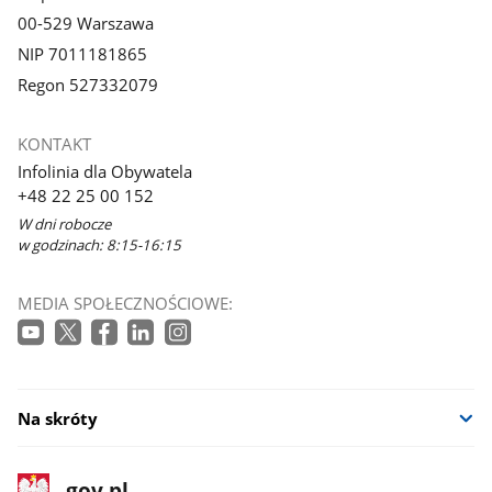
00-529 Warszawa
NIP 7011181865
Regon 527332079
KONTAKT
Infolinia dla Obywatela
+48 22 25 00 152
W dni robocze
w godzinach: 8:15-16:15
MEDIA SPOŁECZNOŚCIOWE:
Na skróty
stopka
Strona
gov.pl