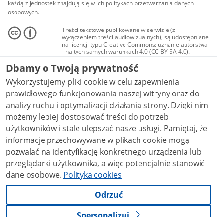
każdą z jednostek znajdują się w ich politykach przetwarzania danych
osobowych.
Treści tekstowe publikowane w serwisie (z
wyłączeniem treści audiowizualnych), są udostępniane
na licencji typu Creative Commons: uznanie autorstwa
- na tych samych warunkach 4.0 (CC BY-SA 4.0).
Materiały audiowizualne, w tym zdjęcia, materiały
Dbamy o Twoją prywatność
audio i wideo, są udostępniane na licencji typu
Creative Commons: uznanie autorstwa użycie
Wykorzystujemy pliki cookie w celu zapewnienia
niekomercyjne - bez utworów zależnych 4.0 (CC BY-
NC-ND 4.0), o ile nie jest to stwierdzone inaczej.
prawidłowego funkcjonowania naszej witryny oraz do
analizy ruchu i optymalizacji działania strony. Dzięki nim
możemy lepiej dostosować treści do potrzeb
użytkowników i stale ulepszać nasze usługi. Pamiętaj, że
informacje przechowywane w plikach cookie mogą
pozwalać na identyfikację konkretnego urządzenia lub
przeglądarki użytkownika, a więc potencjalnie stanowić
dane osobowe.
Polityka cookies
Odrzuć
Spersonalizuj