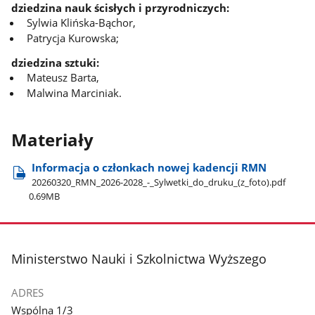
dziedzina nauk ścisłych i przyrodniczych:
Sylwia Klińska-Bąchor,
Patrycja Kurowska;
dziedzina sztuki:
Mateusz Barta,
Malwina Marciniak.
Materiały
Informacja o członkach nowej kadencji RMN
20260320​_RMN​_2026-2028​_-​_Sylwetki​_do​_druku​_(z​_foto).pdf
0.69MB
stopka
Ministerstwo Nauki i Szkolnictwa Wyższego
ADRES
Wspólna 1/3