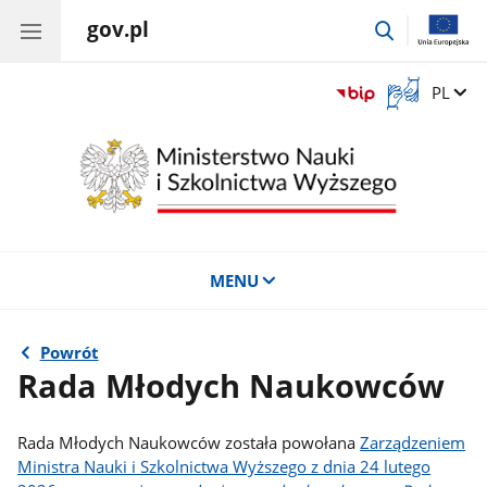
gov.pl
przejdź
do
wyszukiwar
Otwórz
Zmień 
PL
okno
z
tłumaczem
języka
migowego
MENU
Powrót
Rada Młodych Naukowców
Rada Młodych Naukowców została powołana
Zarządzeniem
Ministra Nauki i Szkolnictwa Wyższego z dnia 24 lutego