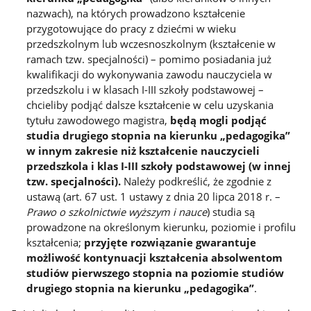
nazwach), na których prowadzono kształcenie
przygotowujące do pracy z dziećmi w wieku
przedszkolnym lub wczesnoszkolnym (kształcenie w
ramach tzw. specjalności) – pomimo posiadania już
kwalifikacji do wykonywania zawodu nauczyciela w
przedszkolu i w klasach I-III szkoły podstawowej –
chcieliby podjąć dalsze kształcenie w celu uzyskania
tytułu zawodowego magistra,
będą mogli podjąć
studia drugiego stopnia na kierunku „pedagogika”
w innym zakresie niż kształcenie nauczycieli
przedszkola i klas I-III szkoły podstawowej (w innej
tzw. specjalności).
Należy podkreślić, że zgodnie z
ustawą (art. 67 ust. 1 ustawy z dnia 20 lipca 2018 r. –
Prawo o szkolnictwie wyższym i nauce
) studia są
prowadzone na określonym kierunku, poziomie i profilu
kształcenia;
przyjęte rozwiązanie gwarantuje
możliwość kontynuacji kształcenia absolwentom
studiów pierwszego stopnia na poziomie studiów
drugiego stopnia na kierunku „pedagogika”
.