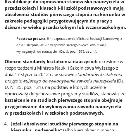
Kwalifikacje do zajmowania stanowiska nauczyciela w
przedszkolach i klasach I-III szkół podstawowych mają
absolwenci studiów pierwszego stopnia na kierunku w
zakresie pedagogiki przygotowującym do pracy z
dziećmi w wieku przedszkolnym lub wczesnoszkolnym.
Podstawa prawna
: § 4 rozporządzenia Ministra Edukacji Narodowej z
dnia 1 sierpnia 2017 r. w sprawie szczegółowych kwalifikacji
wymaganych od nauczycieli (Dz. U. poz. 1575, ze zm.).
Obecne standardy kształcenia nauczycieli
określone w
rozporządzeniu Ministra Nauki i Szkolnictwa Wyższego z
dnia 17 stycznia 2012 r.
w sprawie standardów kształcenia
przygotowującego do wykonywania zawodu nauczyciela
(Dz.
U. Nr 25, poz. 131), na podstawie których uczelnie
opracowały dotychczasowe programy studiów, stanowią, że
kształcenie na studiach pierwszego stopnia obejmuje
przygotowanie do wykonywania zawodu nauczyciela
w przedszkolach i w szkołach podstawowych
.
Jeżeli absolwenci studiów pierwszego stopnia na
kierunku „pedagogika”
(albo kierunków o innych