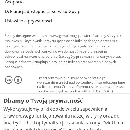
Geoportal
Deklaracja dostępności serwisu Gov.pl
Ustawienia prywatności
Strony dostępne w domenie www.gov.pl mogą zawierać adresy skrzynek
mailowych. Użytkownik korzystający z odnośnika będącego adresem e-
mail zgadza się na przetwarzanie jego danych (adres e-mail oraz
dobrowolnie podanych danych w wiadomości) w celu przesłania
odpowiedzi na przesłane pytania. Szczegóły przetwarzania danych przez
każdą z jednostek znajdują się w ich politykach przetwarzania danych
osobowych.
Treści tekstowe publikowane w serwisie (z
wyłączeniem treści audiowizualnych), są udostępniane
na licencji typu Creative Commons: uznanie autorstwa
- na tych samych warunkach 4.0 (CC BY-SA 4.0).
Materiały audiowizualne, w tym zdjęcia, materiały
Dbamy o Twoją prywatność
audio i wideo, są udostępniane na licencji typu
Creative Commons: uznanie autorstwa użycie
Wykorzystujemy pliki cookie w celu zapewnienia
niekomercyjne - bez utworów zależnych 4.0 (CC BY-
NC-ND 4.0), o ile nie jest to stwierdzone inaczej.
prawidłowego funkcjonowania naszej witryny oraz do
analizy ruchu i optymalizacji działania strony. Dzięki nim
możemy lepiej dostosować treści do potrzeb