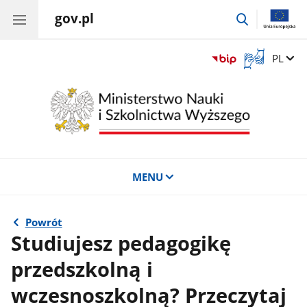
gov.pl
przejdź
do
wyszukiwar
Otwórz
Zmień 
PL
okno
z
tłumaczem
języka
migowego
MENU
Powrót
Studiujesz pedagogikę
przedszkolną i
wczesnoszkolną? Przeczytaj