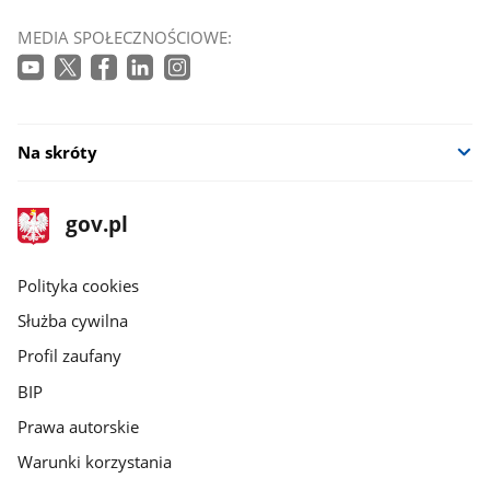
MEDIA SPOŁECZNOŚCIOWE:
Na skróty
stopka
Strona
gov.pl
gov.pl
główna
gov.pl
Polityka cookies
Służba cywilna
Profil zaufany
BIP
Prawa autorskie
Warunki korzystania