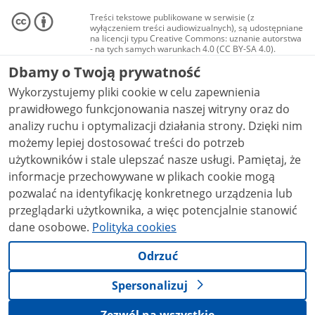
Treści tekstowe publikowane w serwisie (z
wyłączeniem treści audiowizualnych), są udostępniane
na licencji typu Creative Commons: uznanie autorstwa
- na tych samych warunkach 4.0 (CC BY-SA 4.0).
Materiały audiowizualne, w tym zdjęcia, materiały
Dbamy o Twoją prywatność
audio i wideo, są udostępniane na licencji typu
Creative Commons: uznanie autorstwa użycie
Wykorzystujemy pliki cookie w celu zapewnienia
niekomercyjne - bez utworów zależnych 4.0 (CC BY-
NC-ND 4.0), o ile nie jest to stwierdzone inaczej.
prawidłowego funkcjonowania naszej witryny oraz do
analizy ruchu i optymalizacji działania strony. Dzięki nim
możemy lepiej dostosować treści do potrzeb
użytkowników i stale ulepszać nasze usługi. Pamiętaj, że
informacje przechowywane w plikach cookie mogą
pozwalać na identyfikację konkretnego urządzenia lub
przeglądarki użytkownika, a więc potencjalnie stanowić
dane osobowe.
Polityka cookies
Odrzuć
Spersonalizuj