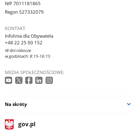
NIP 7011181865
Regon 527332079
KONTAKT
Infolinia dla Obywatela
+48 22 25 00 152
W dni robocze
w godzinach: 8:15-16:15
MEDIA SPOŁECZNOŚCIOWE:
Na skróty
stopka
Strona
gov.pl
gov.pl
główna