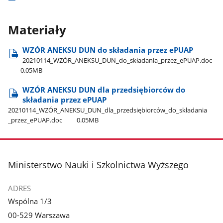
Materiały
WZÓR ANEKSU DUN do składania przez ePUAP
20210114​_WZÓR​_ANEKSU​_DUN​_do​_składania​_przez​_ePUAP.doc
0.05MB
WZÓR ANEKSU DUN dla przedsiębiorców do
składania przez ePUAP
20210114​_WZÓR​_ANEKSU​_DUN​_dla​_przedsiębiorców​_do​_składania​
_przez​_ePUAP.doc
0.05MB
stopka
Ministerstwo Nauki i Szkolnictwa Wyższego
ADRES
Wspólna 1/3
00-529 Warszawa