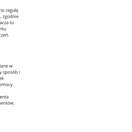
no regułę
, zgodnie
acza to
ntu
czeń.
dane w
y sposób i
ek
pomocy
denta
mentów.