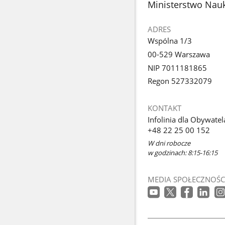
stopka
Ministerstwo Nauk
ADRES
Wspólna 1/3
00-529 Warszawa
NIP 7011181865
Regon 527332079
KONTAKT
Infolinia dla Obywatel
+48 22 25 00 152
W dni robocze
w godzinach: 8:15-16:15
MEDIA SPOŁECZNOŚC