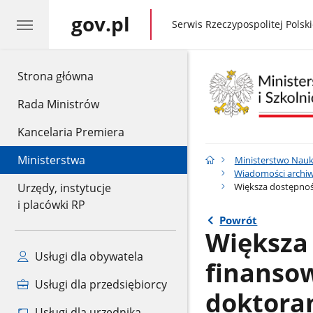
gov.pl
gov.pl
Serwis Rzeczypospolitej Polski
gov.pl
Strona główna
Rada Ministrów
Kancelaria Premiera
Ministerstwa
Ministerstwo Nauk
Wiadomości archiwa
Większa dostępnoś
Urzędy, instytucje
i placówki RP
Powrót
Większa
Usługi dla obywatela
finansow
Usługi dla przedsiębiorcy
doktora
Usługi dla urzędnika