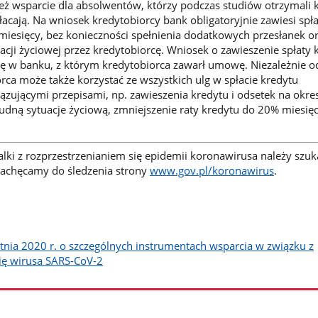
ż wsparcie dla absolwentów, którzy podczas studiów otrzymali 
płacają. Na wniosek kredytobiorcy bank obligatoryjnie zawiesi spł
miesięcy, bez konieczności spełnienia dodatkowych przesłanek o
ji życiowej przez kredytobiorcę. Wniosek o zawieszenie spłaty 
ię w banku, z którym kredytobiorca zawarł umowę. Niezależnie od
rca może także korzystać ze wszystkich ulg w spłacie kredytu
zującymi przepisami, np. zawieszenia kredytu i odsetek na okre
rudną sytuacje życiową, zmniejszenie raty kredytu do 20% miesię
alki z rozprzestrzenianiem się epidemii koronawirusa należy szu
 Zachęcamy do śledzenia strony
www.gov.pl/koronawirus
.
tnia 2020 r. o szczególnych instrumentach wsparcia w związku z
ię wirusa SARS-CoV-2