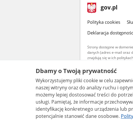
stopka
Strona
gov.pl
gov.pl
główna
gov.pl
Polityka cookies
Sł
Deklaracja dostępnośc
Strony dostępne w domenie
danych (adres e-mail oraz 
znajdują się w ich polityk
Treści teksto
Dbamy o Twoją prywatność
udostępniane
warunkach 4.0
Wykorzystujemy pliki cookie w celu zapewn
są udostępni
bez utworów z
naszej witryny oraz do analizy ruchu i optymalizacj
możemy lepiej dostosować treści do potrzeb
usługi. Pamiętaj, że informacje przechowywane w plikach cookie mogą pozwalać na
identyfikację konkretnego urządzenia lub pr
potencjalnie stanowić dane osobowe.
Polit