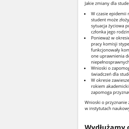
Jakie zmiany dla stud
W czasie epidemii 
student może złoży
sytuacja życiowa p
członka jego rodzin
Ponieważ w okresie
pracy komisji stype
funkcjonowały komi
one uprawnienia d
niepełnosprawnych
Wnioski o zapomog
świadczeń dla stu
W okresie zawiesze
rokiem akademicki
zapomoga przyznaw
Wnioski o przyznanie 
w instytutach naukowy
Wydłużamy o