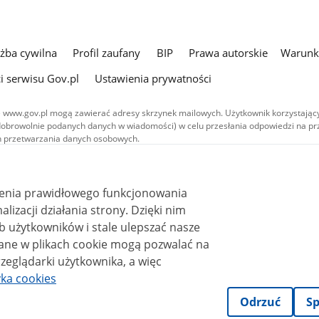
użba cywilna
Profil zaufany
BIP
Prawa autorskie
Warunki
i serwisu Gov.pl
Ustawienia prywatności
 www.gov.pl mogą zawierać adresy skrzynek mailowych. Użytkownik korzystający
dobrowolnie podanych danych w wiadomości) w celu przesłania odpowiedzi na prz
ach przetwarzania danych osobowych.
we publikowane w serwisie (z wyłączeniem treści audiowizualnych), są
 na licencji typu Creative Commons: uznanie autorstwa - na tych samych
 (CC BY-SA 4.0). Materiały audiowizualne, w tym zdjęcia, materiały audio i wideo
ienia prawidłowego funkcjonowania
ane na licencji typu Creative Commons: uznanie autorstwa użycie niekomercyjne 
ależnych 4.0 (CC BY-NC-ND 4.0), o ile nie jest to stwierdzone inaczej.
i działania strony. Dzięki nim
 użytkowników i stale ulepszać nasze
zeglądarki użytkownika, a więc
yka cookies
Odrzuć
Sp