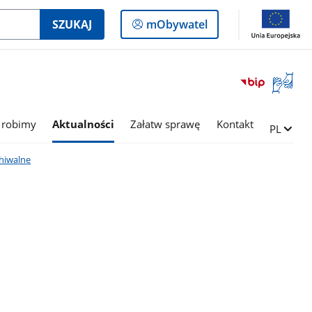
Logowanie
SZUKAJ
mObywatel
do
panelu
Otwórz
okno
z
tłumac
 robimy
Aktualności
Załatw sprawę
Kontakt
Zmień ję
PL
języka
migowe
hiwalne