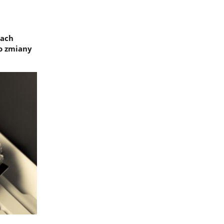
tach
o zmiany