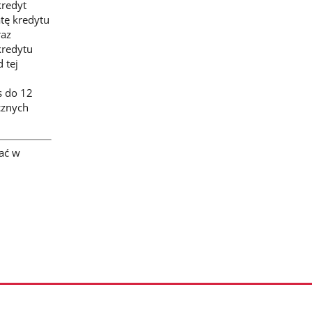
kredyt
atę kredytu
raz
kredytu
 tej
s do 12
cznych
kać w