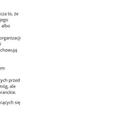
za to, że
jego
 albo
organizacji
i
zachowują
nem
tych przed
móg, ale
ranckie.
cących się