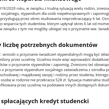
19/2020 roku, w związku z trudną sytuacją wielu rodzin, zniesio
 socjalnego, stypendium dla osób niepełnosprawnych i zapomogi
 przysługują przez okres studiowania nieprzekraczający 6 lat. Ozn
o wsparcia tych studentów, którym upłynął okres 6 lat od mome
 w związku z tym nie mogliby ubiegać się o przyznanie ww. świad
 liczbę potrzebnych dokumentów
. wnioski o przyznanie świadczeń stypendialnych mogą być skła
eślony przez uczelnię. Uczelnia może więc wprowadzić dodatkow
sków o przyznanie stypendiów i zapomóg. Zniesiono też obowiąz
u o przyznanie stypendium socjalnego zaświadczenia z ośrodka 
dochodowej i majątkowej swojej i rodziny przez studenta, którego
osobę w rodzinie nie przekracza 528 zł. Sytuacja materialna stu
yfikowana przez uczelnię na podstawie innych dostępnych doku
 spłacających kredyt studencki