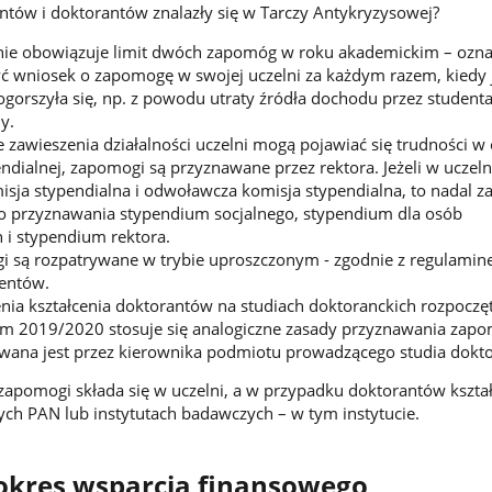
entów i doktorantów znalazły się w Tarczy Antykryzysowej?
nie obowiązuje limit dwóch zapomóg w roku akademickim – oznac
ć wniosek o zapomogę w swojej uczelni za każdym razem, kiedy 
ogorszyła się, np. z powodu utraty źródła dochodu przez studenta
y.
 zawieszenia działalności uczelni mogą pojawiać się trudności w 
ndialnej, zapomogi są przyznawane przez rektora. Jeżeli w uczeln
sja stypendialna i odwoławcza komisja stypendialna, to nadal 
o przyznawania stypendium socjalnego, stypendium dla osób
 i stypendium rektora.
i są rozpatrywane w trybie uproszczonym - zgodnie z regulami
dentów.
nia kształcenia doktorantów na studiach doktoranckich rozpoczę
m 2019/2020 stosuje się analogiczne zasady przyznawania zapo
ana jest przez kierownika podmiotu prowadzącego studia dokto
zapomogi składa się w uczelni, a w przypadku doktorantów kształ
ch PAN lub instytutach badawczych – w tym instytucie.
kres wsparcia finansowego