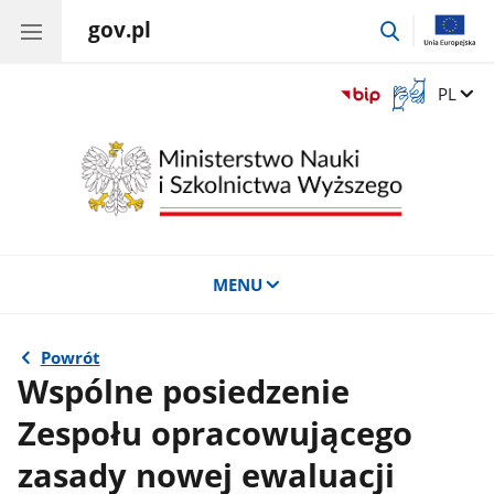
gov.pl
przejdź
do
wyszukiwar
Otwórz
Zmień 
PL
okno
z
tłumaczem
języka
migowego
MENU
Powrót
Wspólne posiedzenie
Zespołu opracowującego
zasady nowej ewaluacji