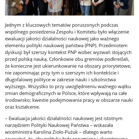
Jednym z kluczowych tematów poruszonych podczas
wspólnego posiedzenia Zespołu i Komitetu było włączenie
ewaluacji jakości działalności naukowej jako ważnego
elementu polityki naukowej państwa (PNP). Przedmiotem
dyskusji był szerszy kontekst PNP wobec wyzwań stojących
przed polską nauką. Członkowie obu gremiów podkreślali,
że konieczne jest ukierunkowanie na obszary priorytetowe,
nie zapominając przy tym o szerszym ich kontekście i
długofalowej polityce w zakresie nauki i szkolnictwa
wyższego. Wszystko to przy uwzględnieniu ważnego wątku
zmian demograficznych w Polsce, które wpływają na całe
środowisko; kwestie podejmowania pracy w obszarze nauki
oraz kształcenie.
– Ewaluacja jakości działalności naukowej jest istotnym
narzędziem Polityki Naukowej Państwa – wskazała
wiceministra Karolina Zioło-Pużuk – dlatego warto
zauważyć, że, aby polityka była rozumiana i akceptowana