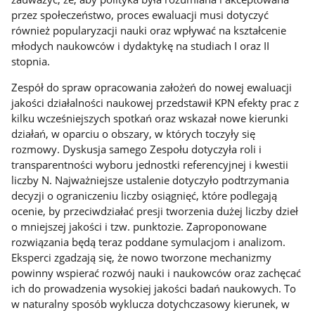
przez społeczeństwo, proces ewaluacji musi dotyczyć
również popularyzacji nauki oraz wpływać na kształcenie
młodych naukowców i dydaktykę na studiach I oraz II
stopnia.
Zespół do spraw opracowania założeń do nowej ewaluacji
jakości działalności naukowej przedstawił KPN efekty prac z
kilku wcześniejszych spotkań oraz wskazał nowe kierunki
działań, w oparciu o obszary, w których toczyły się
rozmowy. Dyskusja samego Zespołu dotyczyła roli i
transparentności wyboru jednostki referencyjnej i kwestii
liczby N. Najważniejsze ustalenie dotyczyło podtrzymania
decyzji o ograniczeniu liczby osiągnięć, które podlegają
ocenie, by przeciwdziałać presji tworzenia dużej liczby dzieł
o mniejszej jakości i tzw. punktozie. Zaproponowane
rozwiązania będą teraz poddane symulacjom i analizom.
Eksperci zgadzają się, że nowo tworzone mechanizmy
powinny wspierać rozwój nauki i naukowców oraz zachęcać
ich do prowadzenia wysokiej jakości badań naukowych. To
w naturalny sposób wyklucza dotychczasowy kierunek, w