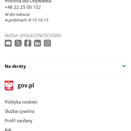
Infolinia dla Obywatela
+48 22 25 00 152
W dni robocze
w godzinach: 8:15-16:15
MEDIA SPOŁECZNOŚCIOWE:
Na skróty
stopka
Strona
gov.pl
gov.pl
główna
gov.pl
Polityka cookies
Służba cywilna
Profil zaufany
BIP