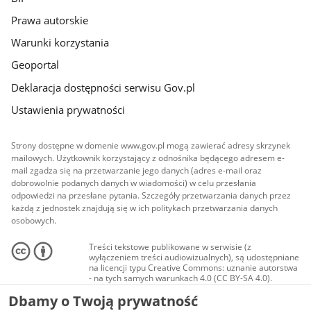
Prawa autorskie
Warunki korzystania
Geoportal
Deklaracja dostępności serwisu Gov.pl
Ustawienia prywatności
Strony dostępne w domenie www.gov.pl mogą zawierać adresy skrzynek
mailowych. Użytkownik korzystający z odnośnika będącego adresem e-
mail zgadza się na przetwarzanie jego danych (adres e-mail oraz
dobrowolnie podanych danych w wiadomości) w celu przesłania
odpowiedzi na przesłane pytania. Szczegóły przetwarzania danych przez
każdą z jednostek znajdują się w ich politykach przetwarzania danych
osobowych.
Treści tekstowe publikowane w serwisie (z
wyłączeniem treści audiowizualnych), są udostępniane
na licencji typu Creative Commons: uznanie autorstwa
- na tych samych warunkach 4.0 (CC BY-SA 4.0).
Materiały audiowizualne, w tym zdjęcia, materiały
Dbamy o Twoją prywatność
audio i wideo, są udostępniane na licencji typu
Creative Commons: uznanie autorstwa użycie