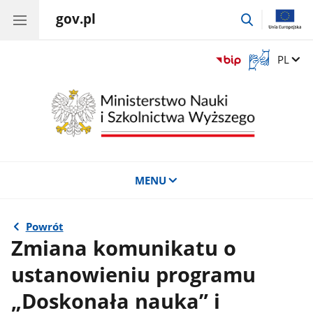
gov.pl
przejdź
do
wyszukiwar
Otwórz
Zmień 
PL
okno
z
tłumaczem
języka
migowego
MENU
Powrót
Zmiana komunikatu o
ustanowieniu programu
„Doskonała nauka” i