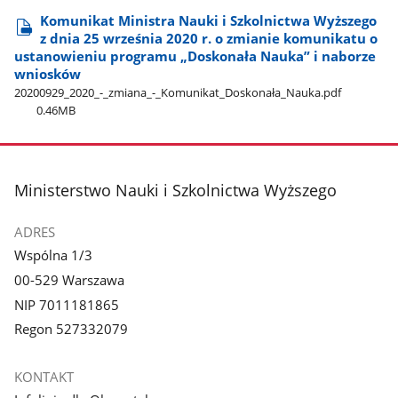
Komunikat Ministra Nauki i Szkolnictwa Wyższego
z dnia 25 września 2020 r. o zmianie komunikatu o
ustanowieniu programu „Doskonała Nauka” i naborze
wniosków
20200929​_2020​_-​_zmiana​_-​_Komunikat​_Doskonała​_Nauka.pdf
0.46MB
stopka
Ministerstwo Nauki i Szkolnictwa Wyższego
ADRES
Wspólna 1/3
00-529 Warszawa
NIP 7011181865
Regon 527332079
KONTAKT