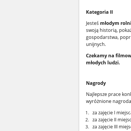
Kategoria II
Jesteś
młodym rolni
swoją historią, poka
gospodarstwa, popra
unijnych.
Czekamy na filmowe 
młodych ludzi.
Nagrody
Najlepsze prace kon
wyróżnione nagroda
za zajęcie I miejsc
za zajęcie II miejs
za zajęcie III miej