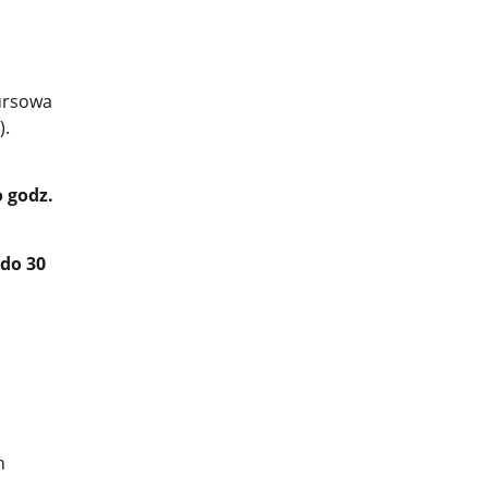
kursowa
).
o godz.
 do 30
h