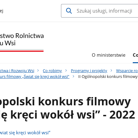
ej
O ministerstwie
C
ctwa i Rozwoju Wsi
Co robimy
Programy i projekty
Wsparcie ro
rs filmowy „Świat się kręci wokół wsi”
II Ogólnopolski konkurs filmowy „
opolski konkurs filmowy
ę kręci wokół wsi” - 2022 
iat się kręci wokół wsi”