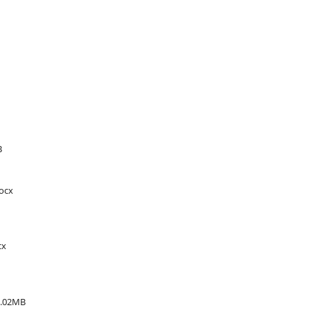
B
docx
cx
0.02MB