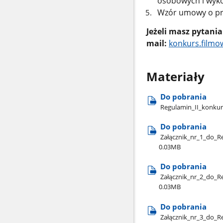
osobowych i wyko
Wzór umowy o prz
Jeżeli masz pytania
mail:
konkurs.filmo
Materiały
Do pobrania
Regulamin​_II​_konkurs
Do pobrania
Załącznik​_nr​_1​_do​_
0.03MB
Do pobrania
Załącznik​_nr​_2​_do​_
0.03MB
Do pobrania
Załącznik​_nr​_3​_do​_