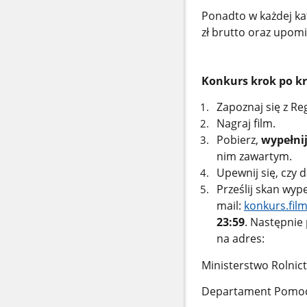
Ponadto w każdej ka
zł brutto oraz upom
Konkurs krok po k
Zapoznaj się z R
Nagraj film.
Pobierz,
wypełnij
nim zawartym.
Upewnij się, czy 
Prześlij skan wyp
mail:
konkurs.fil
23:59
. Następnie
na adres:
Ministerstwo Rolnic
Departament Pomoc