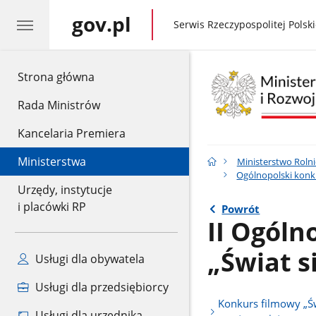
gov.pl
gov.pl
Serwis Rzeczypospolitej Polski
gov.pl
Strona główna
Rada Ministrów
Kancelaria Premiera
Ministerstwa
Ministerstwo Rolni
Ogólnopolski konku
Urzędy, instytucje
i placówki RP
Powrót
II Ogóln
„Świat si
Usługi dla obywatela
Usługi dla przedsiębiorcy
Konkurs filmowy „Św
Usługi dla urzędnika