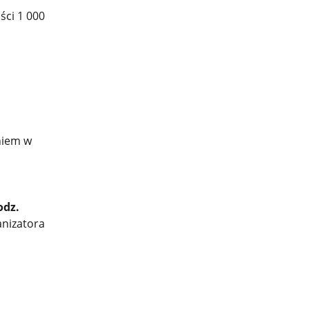
ści 1 000
niem w
odz.
anizatora