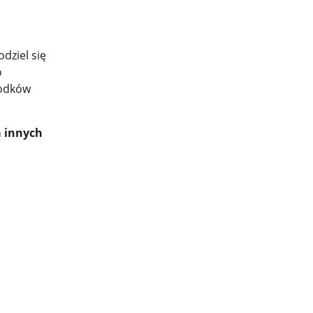
odziel się
o
rodków
a innych