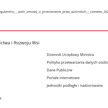
Regulaminu​_-​_wzór​_umowy​_o​_przeniesienie​_praw​_autorskich​_-​_czerwiec​_2
ictwa i Rozwoju Wsi
Dziennik Urzędowy Ministra
Polityka przetwarzania danych oso
Dane Publiczne
Portale internetowe
Jednostki podległe i nadzorowane
a