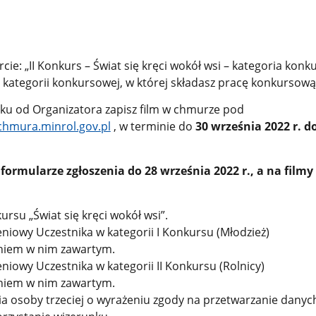
cie: „II Konkurs – Świat się kręci wokół wsi – kategoria kon
kategorii konkursowej, w której składasz pracę konkursową
nku od Organizatora zapisz film w chmurze pod
/chmura.minrol.gov.pl
, w terminie do
30 września 2022 r. d
ormularze zgłoszenia do 28 września 2022 r., a na filmy
ursu „Świat się kręci wokół wsi”.
niowy Uczestnika w kategorii I Konkursu (Młodzież)
niem w nim zawartym.
niowy Uczestnika w kategorii II Konkursu (Rolnicy)
niem w nim zawartym.
a osoby trzeciej o wyrażeniu zgody na przetwarzanie danyc