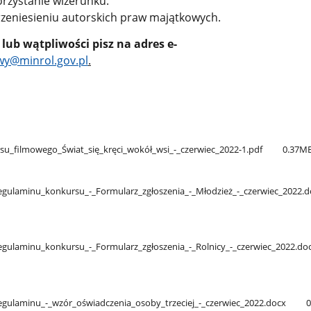
rzystanie wizerunku.
eniesieniu autorskich praw majątkowych.
 lub wątpliwości pisz na adres e-
wy@minrol.gov.pl
.
u​_filmowego​_Świat​_się​_kręci​_wokół​_wsi​_-​_czerwiec​_2022-1.pdf
0.37M
Regulaminu​_konkursu​_-​_Formularz​_zgłoszenia​_-​_Młodzież​_-​_czerwiec​_2022.
Regulaminu​_konkursu​_-​_Formularz​_zgłoszenia​_-​_Rolnicy​_-​_czerwiec​_2022.do
Regulaminu​_-​_wzór​_oświadczenia​_osoby​_trzeciej​_-​_czerwiec​_2022.docx