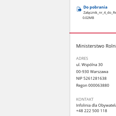
Do pobrania
Załącznik​_nr​_4​_do​_
0.02MB
stopka
Ministerstwo Roln
ADRES
ul. Wspólna 30
00-930 Warszawa
NIP 5261281638
Regon 000063880
KONTAKT
Infolinia dla Obywatel
+48 222 500 118