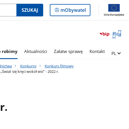
Logowanie
SZUKAJ
mObywatel
do
panelu
Otwórz
okno
z
tłumac
o robimy
Aktualności
Załatw sprawę
Kontakt
Zmień ję
PL
języka
migowe
lnictwa
Konkursy
Konkurs filmowy
Świat się kręci wokół wsi” - 2022 r.
r.