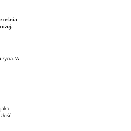
września
niżej.
 życia. W
 jako
złość.