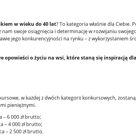
kiem w wieku do 40 lat
? To kategoria właśnie dla Ciebie. P
ż nam swoje osiągnięcia i determinację w rozwijaniu swojeg
wie jego konkurencyjności na rynku – z wykorzystaniem ś
opowieści o życiu na wsi, które staną się inspiracją dl
kursowe, w każdej z dwóch kategorii konkursowych, zostaną
mi pieniężnymi.
a – 6 000 zł brutto;
ca – 4 000 zł brutto;
sca – 2 500 zł brutto.