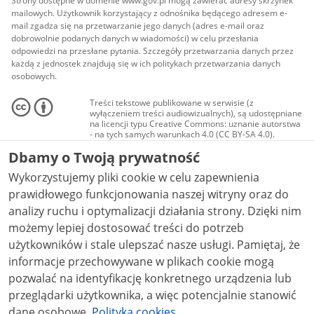
Strony dostępne w domenie www.gov.pl mogą zawierać adresy skrzynek
mailowych. Użytkownik korzystający z odnośnika będącego adresem e-
mail zgadza się na przetwarzanie jego danych (adres e-mail oraz
dobrowolnie podanych danych w wiadomości) w celu przesłania
odpowiedzi na przesłane pytania. Szczegóły przetwarzania danych przez
każdą z jednostek znajdują się w ich politykach przetwarzania danych
osobowych.
Treści tekstowe publikowane w serwisie (z
wyłączeniem treści audiowizualnych), są udostępniane
na licencji typu Creative Commons: uznanie autorstwa
- na tych samych warunkach 4.0 (CC BY-SA 4.0).
Materiały audiowizualne, w tym zdjęcia, materiały
Dbamy o Twoją prywatność
audio i wideo, są udostępniane na licencji typu
Creative Commons: uznanie autorstwa użycie
Wykorzystujemy pliki cookie w celu zapewnienia
niekomercyjne - bez utworów zależnych 4.0 (CC BY-
NC-ND 4.0), o ile nie jest to stwierdzone inaczej.
prawidłowego funkcjonowania naszej witryny oraz do
analizy ruchu i optymalizacji działania strony. Dzięki nim
możemy lepiej dostosować treści do potrzeb
użytkowników i stale ulepszać nasze usługi. Pamiętaj, że
informacje przechowywane w plikach cookie mogą
pozwalać na identyfikację konkretnego urządzenia lub
przeglądarki użytkownika, a więc potencjalnie stanowić
dane osobowe.
Polityka cookies