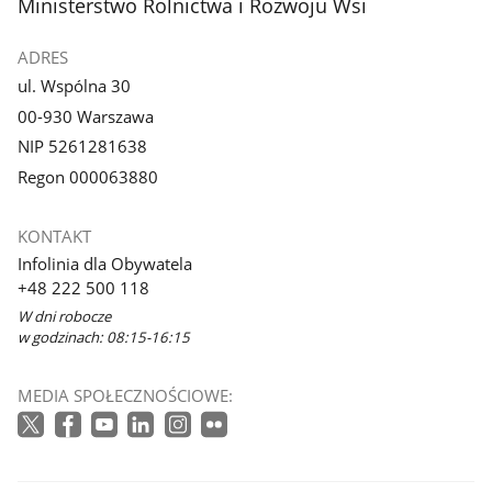
stopka
Ministerstwo Rolnictwa i Rozwoju Wsi
ADRES
ul. Wspólna 30
00-930 Warszawa
NIP 5261281638
Regon 000063880
KONTAKT
Infolinia dla Obywatela
+48 222 500 118
W dni robocze
w godzinach: 08:15-16:15
MEDIA SPOŁECZNOŚCIOWE: