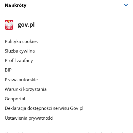
Na skróty
stopka
Strona
gov.pl
gov.pl
główna
gov.pl
Polityka cookies
Służba cywilna
Profil zaufany
BIP
Prawa autorskie
Warunki korzystania
Geoportal
Deklaracja dostępności serwisu Gov.pl
Ustawienia prywatności