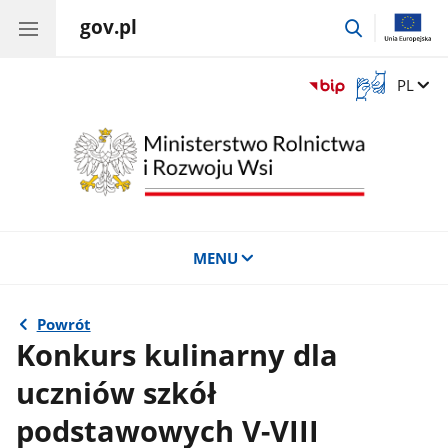
gov.pl
przejdź
do
wyszukiwar
Otwórz
Zmień 
PL
okno
z
tłumaczem
języka
migowego
MENU
Powrót
Konkurs kulinarny dla
uczniów szkół
podstawowych V-VIII