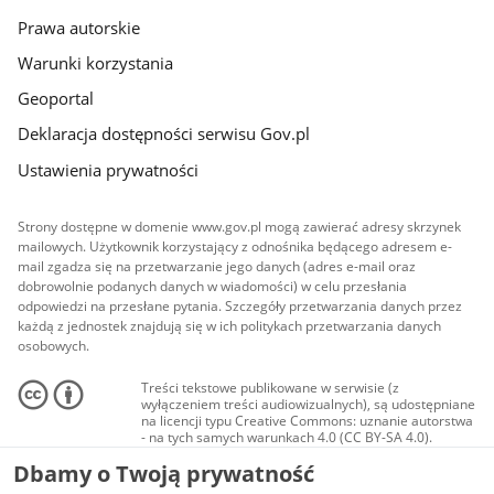
Prawa autorskie
Warunki korzystania
Geoportal
Deklaracja dostępności serwisu Gov.pl
Ustawienia prywatności
Strony dostępne w domenie www.gov.pl mogą zawierać adresy skrzynek
mailowych. Użytkownik korzystający z odnośnika będącego adresem e-
mail zgadza się na przetwarzanie jego danych (adres e-mail oraz
dobrowolnie podanych danych w wiadomości) w celu przesłania
odpowiedzi na przesłane pytania. Szczegóły przetwarzania danych przez
każdą z jednostek znajdują się w ich politykach przetwarzania danych
osobowych.
Treści tekstowe publikowane w serwisie (z
wyłączeniem treści audiowizualnych), są udostępniane
na licencji typu Creative Commons: uznanie autorstwa
- na tych samych warunkach 4.0 (CC BY-SA 4.0).
Materiały audiowizualne, w tym zdjęcia, materiały
Dbamy o Twoją prywatność
audio i wideo, są udostępniane na licencji typu
Creative Commons: uznanie autorstwa użycie