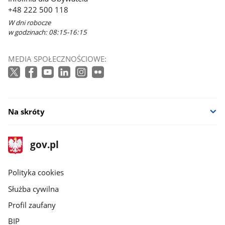
+48 222 500 118
W dni robocze
w godzinach: 08:15-16:15
MEDIA SPOŁECZNOŚCIOWE:
Na skróty
stopka
Strona
gov.pl
gov.pl
główna
gov.pl
Polityka cookies
Służba cywilna
Profil zaufany
BIP