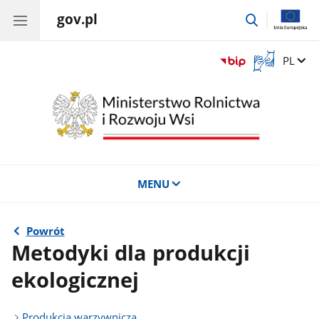
gov.pl
przejdź
do
wyszukiwar
Otwórz
Zmień 
PL
okno
z
tłumaczem
języka
migowego
MENU
Powrót
Metodyki dla produkcji
ekologicznej
Produkcja warzywnicza