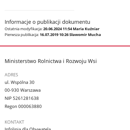
Informacje o publikacji dokumentu
Ostatnia modyfikacja:
20.06.2024 11:54 Maria Kuźniar
Pierwsza publikacja:
16.07.2019 10:26 Sławomir Mucha
stopka
Ministerstwo Rolnictwa i Rozwoju Wsi
ADRES
ul. Wspólna 30
00-930 Warszawa
NIP 5261281638
Regon 000063880
KONTAKT
Infolinia dla Obywatela