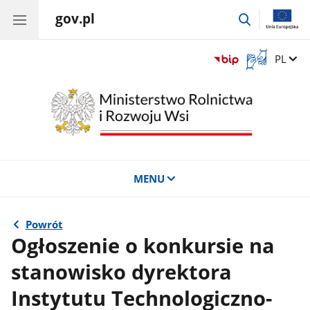
gov.pl
przejdź
do
wyszukiwar
Otwórz
Zmień 
PL
okno
z
tłumaczem
języka
migowego
MENU
Powrót
Ogłoszenie o konkursie na
stanowisko dyrektora
Instytutu Technologiczno-