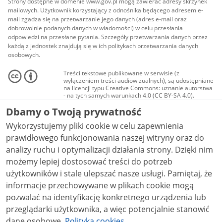
Strony dostępne w domenie www.gov.pl mogą zawierać adresy skrzynek
mailowych. Użytkownik korzystający z odnośnika będącego adresem e-
mail zgadza się na przetwarzanie jego danych (adres e-mail oraz
dobrowolnie podanych danych w wiadomości) w celu przesłania
odpowiedzi na przesłane pytania. Szczegóły przetwarzania danych przez
każdą z jednostek znajdują się w ich politykach przetwarzania danych
osobowych.
Treści tekstowe publikowane w serwisie (z
wyłączeniem treści audiowizualnych), są udostępniane
na licencji typu Creative Commons: uznanie autorstwa
- na tych samych warunkach 4.0 (CC BY-SA 4.0).
Materiały audiowizualne, w tym zdjęcia, materiały
Dbamy o Twoją prywatność
audio i wideo, są udostępniane na licencji typu
Creative Commons: uznanie autorstwa użycie
Wykorzystujemy pliki cookie w celu zapewnienia
niekomercyjne - bez utworów zależnych 4.0 (CC BY-
NC-ND 4.0), o ile nie jest to stwierdzone inaczej.
prawidłowego funkcjonowania naszej witryny oraz do
analizy ruchu i optymalizacji działania strony. Dzięki nim
możemy lepiej dostosować treści do potrzeb
użytkowników i stale ulepszać nasze usługi. Pamiętaj, że
informacje przechowywane w plikach cookie mogą
pozwalać na identyfikację konkretnego urządzenia lub
przeglądarki użytkownika, a więc potencjalnie stanowić
dane osobowe.
Polityka cookies