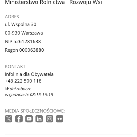
stopka
Ministerstwo Rolnictwa i Rozwoju Wsi
ADRES
ul. Wspólna 30
00-930 Warszawa
NIP 5261281638
Regon 000063880
KONTAKT
Infolinia dla Obywatela
+48 222 500 118
W dni robocze
w godzinach: 08:15-16:15
MEDIA SPOŁECZNOŚCIOWE: