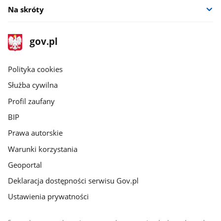
Na skróty
stopka
Strona
gov.pl
gov.pl
główna
gov.pl
Polityka cookies
Służba cywilna
Profil zaufany
BIP
Prawa autorskie
Warunki korzystania
Geoportal
Deklaracja dostępności serwisu Gov.pl
Ustawienia prywatności