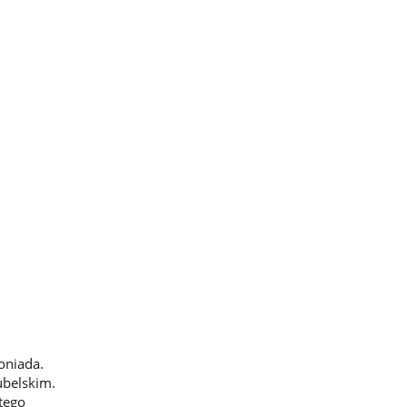
oniada.
ubelskim.
tego