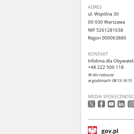
ADRES
ul. Wspólna 30
00-930 Warszawa
NIP 5261281638
Regon 000063880
KONTAKT
Infolinia dla Obywatel
+48 222 500 118
W dni robocze
w godzinach: 08:15-16:15
MEDIA SPOŁECZNOŚC
stopka
Strona
gov.pl
gov.pl