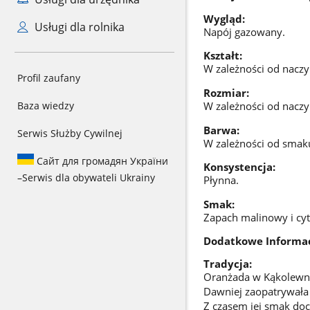
Wygląd:
Usługi dla rolnika
Napój gazowany.
Kształt:
W zależności od naczyn
Profil zaufany
Rozmiar:
W zależności od naczyn
Baza wiedzy
Barwa:
Serwis Służby Cywilnej
W zależności od smaku
Сайт для громадян України
Konsystencja:
–
Serwis dla obywateli Ukrainy
Płynna.
Smak:
Zapach malinowy i cy
Dodatkowe Informac
Tradycja:
Oranżada w Kąkolewn
Dawniej zaopatrywała 
Z czasem jej smak doc