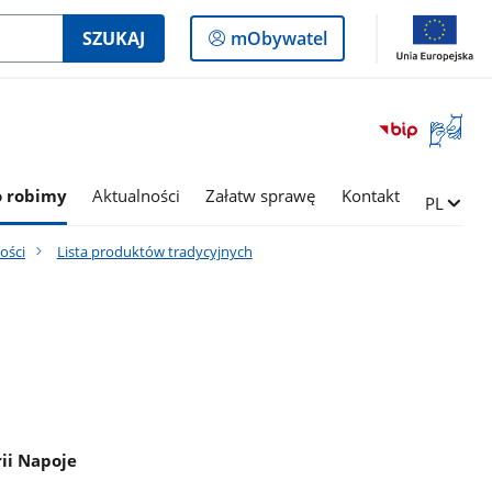
Logowanie
SZUKAJ
mObywatel
do
panelu
Otwórz
okno
z
tłumac
o robimy
Aktualności
Załatw sprawę
Kontakt
Zmień ję
PL
języka
migowe
ości
Lista produktów tradycyjnych
ii Napoje