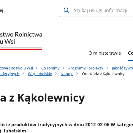
ej
O ministerstwie
C
ctwa i Rozwoju Wsi
Co robimy
Programy i projekty
Jakość żywn
radycyjnych
Woj. lubelskie
Napoje
Oranżada z Kąkolewnicy
a z Kąkolewnicy
listę produktów tradycyjnych w dniu 2012-02-06 W kategor
. lubelskim