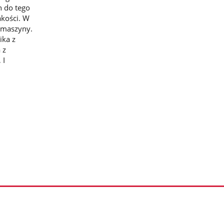
h do tego
akości. W
 maszyny.
ika z
 z
 I