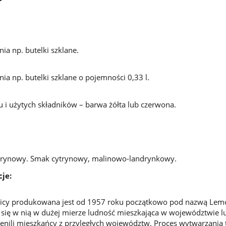
ia np. butelki szklane.
ia np. butelki szklane o pojemności 0,33 l.
 i użytych składników – barwa żółta lub czerwona.
trynowy. Smak cytrynowy, malinowo-landrynkowy.
je:
icy produkowana jest od 1957 roku początkowo pod nazwą Lem
się w nią w dużej mierze ludność mieszkająca w województwie l
enili mieszkańcy z przyległych województw. Proces wytwarzania 