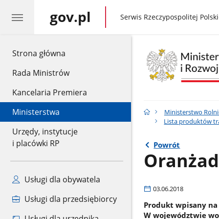
gov.pl
gov.pl
Serwis Rzeczypospolitej Polski
gov.pl
Strona główna
Rada Ministrów
Kancelaria Premiera
Ministerstwa
Ministerstwo Rolni
Lista produktów t
Urzędy, instytucje
i placówki RP
Powrót
Oranżad
Usługi dla obywatela
03.06.2018
Usługi dla przedsiębiorcy
Produkt wpisany na 
W województwie woj
Usługi dla urzędnika