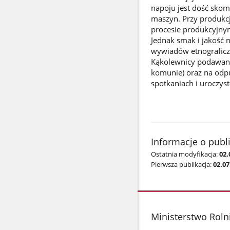
napoju jest dość sko
maszyn. Przy produkcj
procesie produkcyjnym
Jednak smak i jakość n
wywiadów etnograficz
Kąkolewnicy podawana 
komunie) oraz na odpu
spotkaniach i uroczyst
Informacje o publ
Ostatnia modyfikacja:
02.
Pierwsza publikacja:
02.07
stopka
Ministerstwo Roln