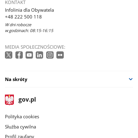
KONTAKT
Infolinia dla Obywatela
+48 222 500 118
W dni robocze
w godzinach: 08:15-16:15
MEDIA SPOŁECZNOŚCIOWE:
Na skróty
stopka
Strona
gov.pl
gov.pl
główna
gov.pl
Polityka cookies
Służba cywilna
Profil zaufany