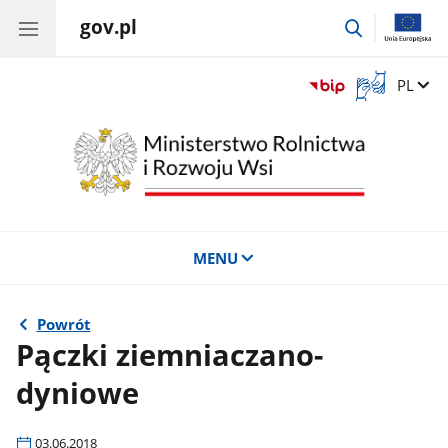
gov.pl
przejdź
do
wyszukiwar
Otwórz
Zmień 
PL
okno
z
tłumaczem
języka
migowego
MENU
Powrót
Pączki ziemniaczano-
dyniowe
03.06.2018