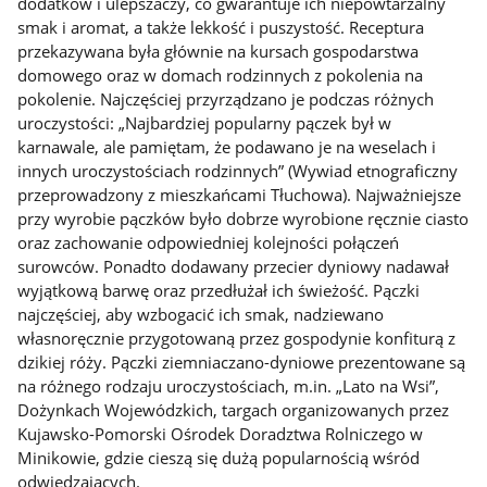
dodatków i ulepszaczy, co gwarantuje ich niepowtarzalny
smak i aromat, a także lekkość i puszystość. Receptura
przekazywana była głównie na kursach gospodarstwa
domowego oraz w domach rodzinnych z pokolenia na
pokolenie. Najczęściej przyrządzano je podczas różnych
uroczystości: „Najbardziej popularny pączek był w
karnawale, ale pamiętam, że podawano je na weselach i
innych uroczystościach rodzinnych” (Wywiad etnograficzny
przeprowadzony z mieszkańcami Tłuchowa). Najważniejsze
przy wyrobie pączków było dobrze wyrobione ręcznie ciasto
oraz zachowanie odpowiedniej kolejności połączeń
surowców. Ponadto dodawany przecier dyniowy nadawał
wyjątkową barwę oraz przedłużał ich świeżość. Pączki
najczęściej, aby wzbogacić ich smak, nadziewano
własnoręcznie przygotowaną przez gospodynie konfiturą z
dzikiej róży. Pączki ziemniaczano-dyniowe prezentowane są
na różnego rodzaju uroczystościach, m.in. „Lato na Wsi”,
Dożynkach Wojewódzkich, targach organizowanych przez
Kujawsko-Pomorski Ośrodek Doradztwa Rolniczego w
Minikowie, gdzie cieszą się dużą popularnością wśród
odwiedzających.