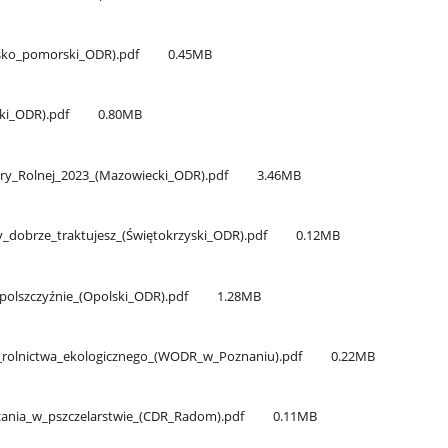
wsko​_pomorski​_ODR).pdf
0.45MB
ki​_ODR).pdf
0.80MB
y​_Rolnej​_2023​_(Mazowiecki​_ODR).pdf
3.46MB
y​_dobrze​_traktujesz​_(Świętokrzyski​_ODR).pdf
0.12MB
Opolszczyźnie​_(Opolski​_ODR).pdf
1.28MB
​_rolnictwa​_ekologicznego​_(WODR​_w​_Poznaniu).pdf
0.22MB
ania​_w​_pszczelarstwie​_(CDR​_Radom).pdf
0.11MB