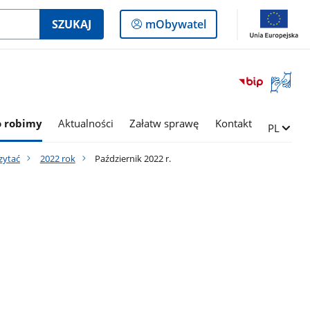
Logowanie
SZUKAJ
mObywatel
do
panelu
Otwórz
okno
z
tłumac
o robimy
Aktualności
Załatw sprawę
Kontakt
Zmień ję
PL
języka
migowe
zytać
2022 rok
Październik 2022 r.