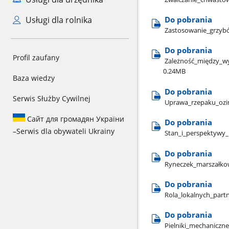
Usługi dla rolnika
Do pobrania
Zastosowanie​_grzyb
Do pobrania
Profil zaufany
Zależność​_między​_w
0.24MB
Baza wiedzy
Do pobrania
Serwis Służby Cywilnej
Uprawa​_rzepaku​_ozi
Сайт для громадян України
Do pobrania
–
Serwis dla obywateli Ukrainy
Stan​_i​_perspektywy​_
Do pobrania
Ryneczek​_marszałkows
Do pobrania
Rola​_lokalnych​_par
Do pobrania
Pielniki​_mechaniczne