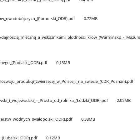
ów​_owadobójczych​_(Pomorski​_ODR).pdf
0.72MB
ydajnością​_mleczną​_a​_wskaźnikami​_płodności​_krów​_(Warmińsko​_-​_Mazurs
mego​_(Podlaski​_ODR).pdf
0.13MB
rozwoju​_produkcji​_zwierzęcej​_w​_Polsce​_i​_na​_świecie​_(CDR​_Poznań).pdf
ki​_i​_wojewódzki​_–​_Prosto​_od​_rolnika​_(Łódzki​_ODR).pdf
2.05MB
tnerstw​_wodnych​_(Małopolski​_ODR).pdf
0.38MB
​_(Lubelski​_ODR).pdf
0.12MB