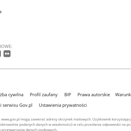
a
IOWE:
użba cywilna
Profil zaufany
BIP
Prawa autorskie
Warunki
i serwisu Gov.pl
Ustawienia prywatności
 www.gov.pl mogą zawierać adresy skrzynek mailowych. Użytkownik korzystający
dobrowolnie podanych danych w wiadomości) w celu przesłania odpowiedzi na prz
ach przetwarzania danych osobowych.