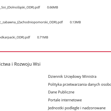
ń​_Soi​_(Dolnośląski​_ODR).pdf
0.66MB
yc​_zabawna​_(Zachodniopomorski​_ODR).pdf
0.13MB
Podkarpacki​_ODR).pdf
0.71MB
ictwa i Rozwoju Wsi
Dziennik Urzędowy Ministra
Polityka przetwarzania danych oso
Dane Publiczne
Portale internetowe
Jednostki podległe i nadzorowane