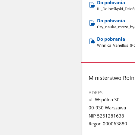
Do pobrania
III​_Dolnośląski​_Dzie
Do pobrania
Czy​_nauka​_może​_b
Do pobrania
Winnica​_Vanellus​_(
stopka
Ministerstwo Roln
ADRES
ul. Wspólna 30
00-930 Warszawa
NIP 5261281638
Regon 000063880