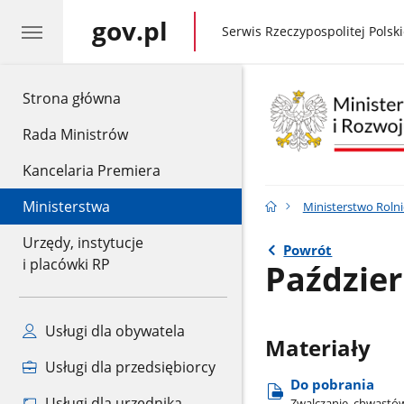
gov.pl
gov.pl
Serwis Rzeczypospolitej Polski
gov.pl
Strona główna
Rada Ministrów
Kancelaria Premiera
Ministerstwa
Ministerstwo Rolni
Urzędy, instytucje
Powrót
i placówki RP
Paździer
Usługi dla obywatela
Materiały
Usługi dla przedsiębiorcy
Do pobrania
Usługi dla urzędnika
Zwalczanie​_chwastów​