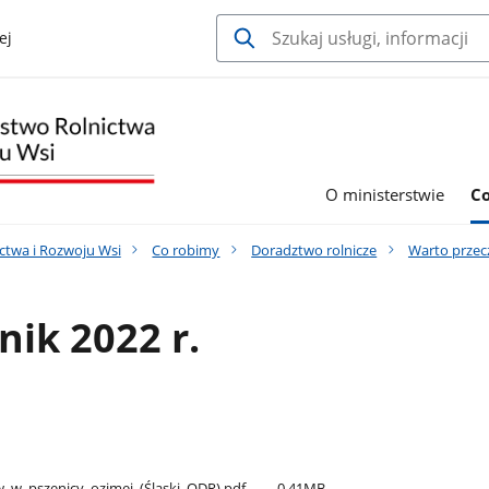
ej
O ministerstwie
C
ctwa i Rozwoju Wsi
Co robimy
Doradztwo rolnicze
Warto przec
nik 2022 r.
_w​_pszenicy​_ozimej​_(Śląski​_ODR).pdf
0.41MB