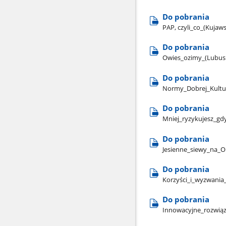
Do pobrania
PAP, czyli​_co​_(Kuja
Do pobrania
Owies​_ozimy​_(Lubus
Do pobrania
Normy​_Dobrej​_Kultur
Do pobrania
Mniej​_ryzykujesz​_gd
Do pobrania
Jesienne​_siewy​_na​_
Do pobrania
Korzyści​_i​_wyzwania
Do pobrania
Innowacyjne​_rozwiąz