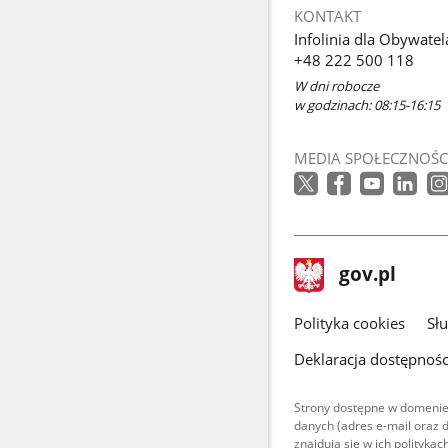
KONTAKT
Infolinia dla Obywatel
+48 222 500 118
W dni robocze
w godzinach: 08:15-16:15
MEDIA SPOŁECZNOŚC
stopka
Strona
gov.pl
gov.pl
główna
gov.pl
Polityka cookies
Sł
Deklaracja dostępnośc
Strony dostępne w domenie
danych (adres e-mail oraz 
znajdują się w ich polityk