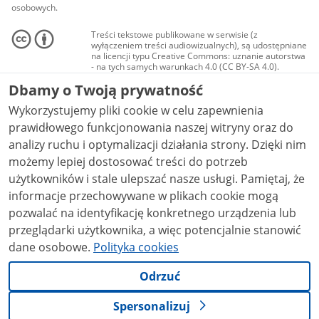
osobowych.
Treści tekstowe publikowane w serwisie (z
wyłączeniem treści audiowizualnych), są udostępniane
na licencji typu Creative Commons: uznanie autorstwa
- na tych samych warunkach 4.0 (CC BY-SA 4.0).
Materiały audiowizualne, w tym zdjęcia, materiały
Dbamy o Twoją prywatność
audio i wideo, są udostępniane na licencji typu
Creative Commons: uznanie autorstwa użycie
Wykorzystujemy pliki cookie w celu zapewnienia
niekomercyjne - bez utworów zależnych 4.0 (CC BY-
NC-ND 4.0), o ile nie jest to stwierdzone inaczej.
prawidłowego funkcjonowania naszej witryny oraz do
analizy ruchu i optymalizacji działania strony. Dzięki nim
możemy lepiej dostosować treści do potrzeb
użytkowników i stale ulepszać nasze usługi. Pamiętaj, że
informacje przechowywane w plikach cookie mogą
pozwalać na identyfikację konkretnego urządzenia lub
przeglądarki użytkownika, a więc potencjalnie stanowić
dane osobowe.
Polityka cookies
Odrzuć
Spersonalizuj