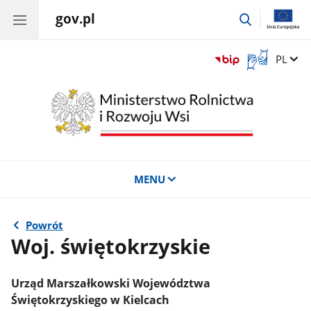
gov.pl
przejdź
do
wyszukiwar
Otwórz
Zmień 
PL
okno
z
tłumaczem
języka
migowego
MENU
Powrót
Woj. świętokrzyskie
Urząd Marszałkowski Województwa
Świętokrzyskiego w Kielcach