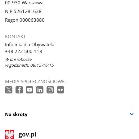
00-930 Warszawa
NIP 5261281638
Regon 000063880
KONTAKT
Infolinia dla Obywatela
+48 222 500 118
W dni robocze
w godzinach: 08:15-16:15
MEDIA SPOŁECZNOŚCIOWE:
Na skróty
stopka
Strona
gov.pl
gov.pl