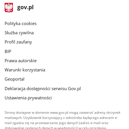
stopka
Strona
gov.pl
gov.pl
główna
gov.pl
Polityka cookies
Służba cywilna
Profil zaufany
BIP
Prawa autorskie
Warunki korzystania
Geoportal
Deklaracja dostępności serwisu Gov.pl
Ustawienia prywatności
Strony dostępne w domenie www.gov.pl mogą zawierać adresy skrzynek
mailowych. Użytkownik korzystający z odnośnika będącego adresem e-
mail zgadza się na przetwarzanie jego danych (adres e-mail oraz
dobrowolnie podanych danych w wiadomości) w celu przesłania