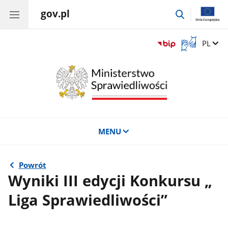
gov.pl
przejdź
do
wyszukiwar
Otwórz
Zmień 
PL
okno
z
tłumaczem
języka
migowego
MENU
Powrót
Wyniki III edycji Konkursu „
Liga Sprawiedliwości”