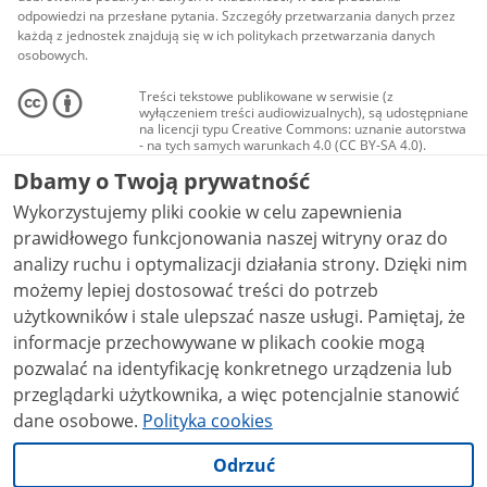
odpowiedzi na przesłane pytania. Szczegóły przetwarzania danych przez
każdą z jednostek znajdują się w ich politykach przetwarzania danych
osobowych.
Treści tekstowe publikowane w serwisie (z
wyłączeniem treści audiowizualnych), są udostępniane
na licencji typu Creative Commons: uznanie autorstwa
- na tych samych warunkach 4.0 (CC BY-SA 4.0).
Materiały audiowizualne, w tym zdjęcia, materiały
Dbamy o Twoją prywatność
audio i wideo, są udostępniane na licencji typu
Creative Commons: uznanie autorstwa użycie
Wykorzystujemy pliki cookie w celu zapewnienia
niekomercyjne - bez utworów zależnych 4.0 (CC BY-
NC-ND 4.0), o ile nie jest to stwierdzone inaczej.
prawidłowego funkcjonowania naszej witryny oraz do
analizy ruchu i optymalizacji działania strony. Dzięki nim
możemy lepiej dostosować treści do potrzeb
użytkowników i stale ulepszać nasze usługi. Pamiętaj, że
informacje przechowywane w plikach cookie mogą
pozwalać na identyfikację konkretnego urządzenia lub
przeglądarki użytkownika, a więc potencjalnie stanowić
dane osobowe.
Polityka cookies
Odrzuć