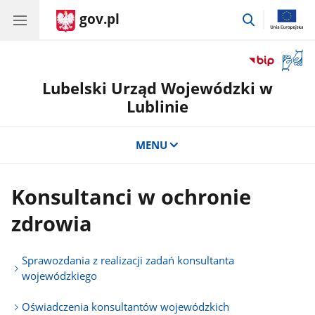
gov.pl
przejdź
do
wyszukiwar
Otwór
okno
Lubelski Urząd Wojewódzki w
z
tłuma
Lublinie
języka
migow
MENU
Konsultanci w ochronie
zdrowia
Sprawozdania z realizacji zadań konsultanta
wojewódzkiego
Oświadczenia konsultantów wojewódzkich