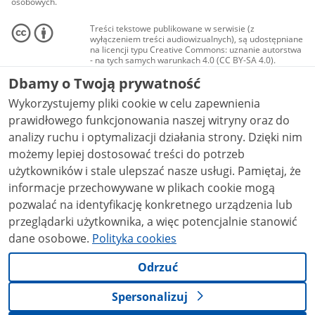
osobowych.
Treści tekstowe publikowane w serwisie (z
wyłączeniem treści audiowizualnych), są udostępniane
na licencji typu Creative Commons: uznanie autorstwa
- na tych samych warunkach 4.0 (CC BY-SA 4.0).
Materiały audiowizualne, w tym zdjęcia, materiały
Dbamy o Twoją prywatność
audio i wideo, są udostępniane na licencji typu
Creative Commons: uznanie autorstwa użycie
Wykorzystujemy pliki cookie w celu zapewnienia
niekomercyjne - bez utworów zależnych 4.0 (CC BY-
NC-ND 4.0), o ile nie jest to stwierdzone inaczej.
prawidłowego funkcjonowania naszej witryny oraz do
analizy ruchu i optymalizacji działania strony. Dzięki nim
możemy lepiej dostosować treści do potrzeb
użytkowników i stale ulepszać nasze usługi. Pamiętaj, że
informacje przechowywane w plikach cookie mogą
pozwalać na identyfikację konkretnego urządzenia lub
przeglądarki użytkownika, a więc potencjalnie stanowić
dane osobowe.
Polityka cookies
Odrzuć
Spersonalizuj