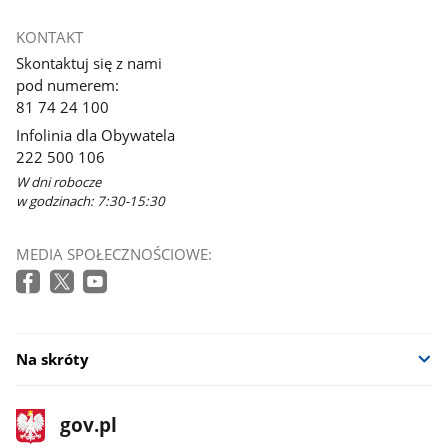
KONTAKT
Skontaktuj się z nami
pod numerem:
81 74 24 100
Infolinia dla Obywatela
222 500 106
W dni robocze
w godzinach: 7:30-15:30
MEDIA SPOŁECZNOŚCIOWE:
Na skróty
stopka
Strona
gov.pl
gov.pl