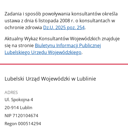
Zadania i sposób powoływania konsultantów określa
ustawa z dnia 6 listopada 2008 r. o konsultantach w
ochronie zdrowia
Dz.U. 2025 poz. 254
.
Aktualny Wykaz Konsultantów Wojewódzkich znajduje
się na stronie
Biuletynu Informacji Publicznej
Lubelskiego Urzędu Wojewódzkiego
.
stopka
Lubelski Urząd Wojewódzki w Lublinie
ADRES
Ul. Spokojna 4
20-914 Lublin
NIP 7120104674
Regon 000514294