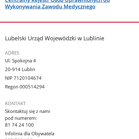
Wykonywania Zawodu Medycznego
stopka
Lubelski Urząd Wojewódzki w Lublinie
ADRES
Ul. Spokojna 4
20-914 Lublin
NIP 7120104674
Regon 000514294
KONTAKT
Skontaktuj się z nami
pod numerem:
81 74 24 100
Infolinia dla Obywatela