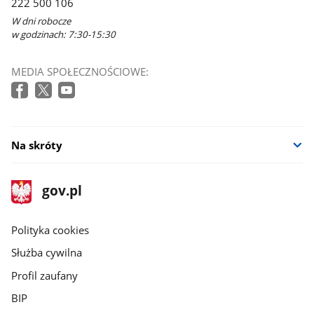
222 500 106
W dni robocze
w godzinach: 7:30-15:30
MEDIA SPOŁECZNOŚCIOWE:
Na skróty
stopka
Strona
gov.pl
gov.pl
główna
gov.pl
Polityka cookies
Służba cywilna
Profil zaufany
BIP