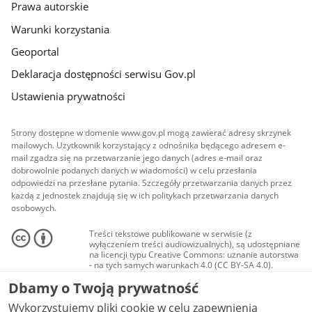
Prawa autorskie
Warunki korzystania
Geoportal
Deklaracja dostępności serwisu Gov.pl
Ustawienia prywatności
Strony dostępne w domenie www.gov.pl mogą zawierać adresy skrzynek
mailowych. Użytkownik korzystający z odnośnika będącego adresem e-
mail zgadza się na przetwarzanie jego danych (adres e-mail oraz
dobrowolnie podanych danych w wiadomości) w celu przesłania
odpowiedzi na przesłane pytania. Szczegóły przetwarzania danych przez
każdą z jednostek znajdują się w ich politykach przetwarzania danych
osobowych.
Treści tekstowe publikowane w serwisie (z
wyłączeniem treści audiowizualnych), są udostępniane
na licencji typu Creative Commons: uznanie autorstwa
- na tych samych warunkach 4.0 (CC BY-SA 4.0).
Materiały audiowizualne, w tym zdjęcia, materiały
Dbamy o Twoją prywatność
audio i wideo, są udostępniane na licencji typu
Creative Commons: uznanie autorstwa użycie
Wykorzystujemy pliki cookie w celu zapewnienia
niekomercyjne - bez utworów zależnych 4.0 (CC BY-