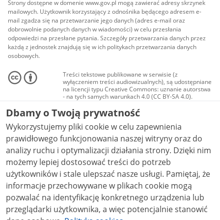
Strony dostępne w domenie www.gov.pl mogą zawierać adresy skrzynek
mailowych. Użytkownik korzystający z odnośnika będącego adresem e-
mail zgadza się na przetwarzanie jego danych (adres e-mail oraz
dobrowolnie podanych danych w wiadomości) w celu przesłania
odpowiedzi na przesłane pytania. Szczegóły przetwarzania danych przez
każdą z jednostek znajdują się w ich politykach przetwarzania danych
osobowych.
Treści tekstowe publikowane w serwisie (z
wyłączeniem treści audiowizualnych), są udostępniane
na licencji typu Creative Commons: uznanie autorstwa
- na tych samych warunkach 4.0 (CC BY-SA 4.0).
Materiały audiowizualne, w tym zdjęcia, materiały
Dbamy o Twoją prywatność
audio i wideo, są udostępniane na licencji typu
Creative Commons: uznanie autorstwa użycie
Wykorzystujemy pliki cookie w celu zapewnienia
niekomercyjne - bez utworów zależnych 4.0 (CC BY-
NC-ND 4.0), o ile nie jest to stwierdzone inaczej.
prawidłowego funkcjonowania naszej witryny oraz do
analizy ruchu i optymalizacji działania strony. Dzięki nim
możemy lepiej dostosować treści do potrzeb
użytkowników i stale ulepszać nasze usługi. Pamiętaj, że
informacje przechowywane w plikach cookie mogą
pozwalać na identyfikację konkretnego urządzenia lub
przeglądarki użytkownika, a więc potencjalnie stanowić