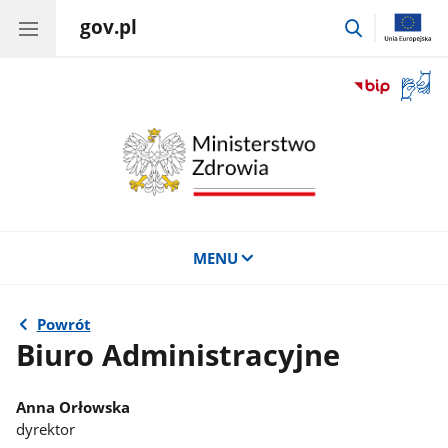
gov.pl
przejdź
do
wyszukiwar
Otwór
okno
z
tłuma
języka
migow
MENU
Powrót
Biuro Administracyjne
Anna Orłowska
dyrektor