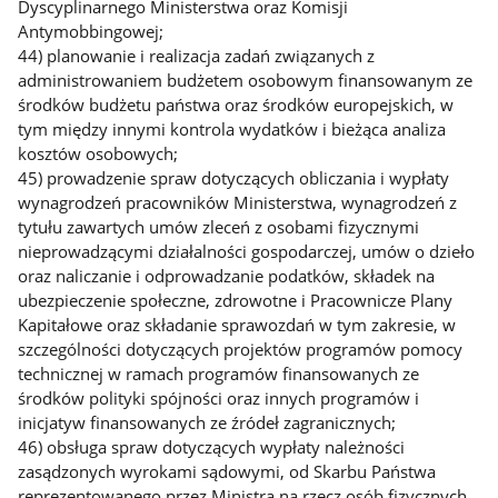
Dyscyplinarnego Ministerstwa oraz Komisji
Antymobbingowej;
44) planowanie i realizacja zadań związanych z
administrowaniem budżetem osobowym finansowanym ze
środków budżetu państwa oraz środków europejskich, w
tym między innymi kontrola wydatków i bieżąca analiza
kosztów osobowych;
45) prowadzenie spraw dotyczących obliczania i wypłaty
wynagrodzeń pracowników Ministerstwa, wynagrodzeń z
tytułu zawartych umów zleceń z osobami fizycznymi
nieprowadzącymi działalności gospodarczej, umów o dzieło
oraz naliczanie i odprowadzanie podatków, składek na
ubezpieczenie społeczne, zdrowotne i Pracownicze Plany
Kapitałowe oraz składanie sprawozdań w tym zakresie, w
szczególności dotyczących projektów programów pomocy
technicznej w ramach programów finansowanych ze
środków polityki spójności oraz innych programów i
inicjatyw finansowanych ze źródeł zagranicznych;
46) obsługa spraw dotyczących wypłaty należności
zasądzonych wyrokami sądowymi, od Skarbu Państwa
reprezentowanego przez Ministra na rzecz osób fizycznych