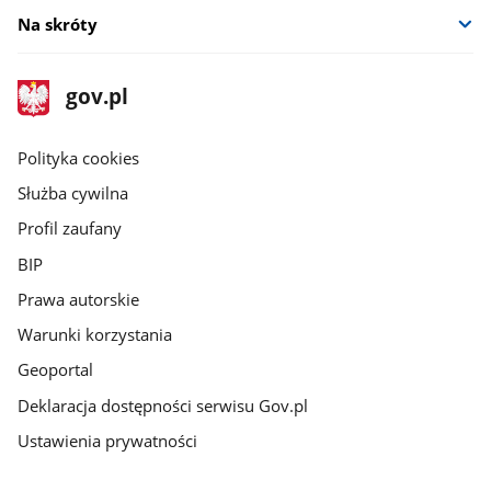
Na skróty
stopka
Strona
gov.pl
gov.pl
główna
gov.pl
Polityka cookies
Służba cywilna
Profil zaufany
BIP
Prawa autorskie
Warunki korzystania
Geoportal
Deklaracja dostępności serwisu Gov.pl
Ustawienia prywatności