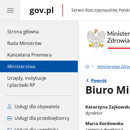
gov.pl
gov.pl
Serwis Rzeczypospolitej Polski
gov.pl
Strona główna
Rada Ministrów
Kancelaria Premiera
Ministerstwa
Ministerstwo Zdro
Urzędy, instytucje
Powrót
i placówki RP
Biuro Mi
Usługi dla obywatela
Katarzyna Zajkowsk
dyrektor
Usługi dla przedsiębiorcy
Maria Kordowska
Usługi dla urzędnika
zastępca dyrektora