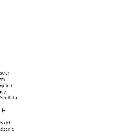
stra;
wym
ejmu i
ady
Komitetu
ady
rskich,
adzenie