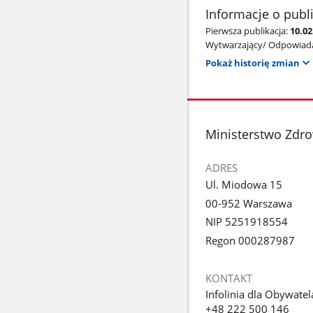
Informacje o publ
Pierwsza publikacja:
10.02
Wytwarzający/ Odpowiada
Pokaż historię zmian
stopka
Ministerstwo Zdr
ADRES
Ul. Miodowa 15
00-952 Warszawa
NIP 5251918554
Regon 000287987
KONTAKT
Infolinia dla Obywatel
+48 222 500 146