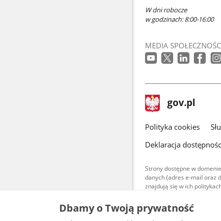
W dni robocze
w godzinach: 8:00-16:00
MEDIA SPOŁECZNOŚC
stopka
Strona
gov.pl
gov.pl
główna
gov.pl
Polityka cookies
Sł
Deklaracja dostępnośc
Strony dostępne w domenie
danych (adres e-mail oraz 
znajdują się w ich polityk
Treści teksto
Dbamy o Twoją prywatność
udostępniane
warunkach 4.0