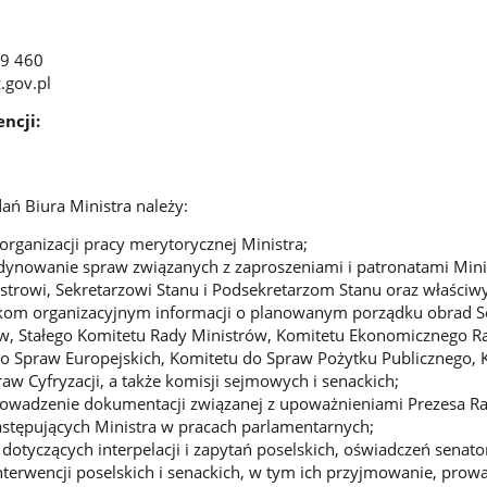
49 460
gov.pl
ncji:
ń Biura Ministra należy:
organizacji pracy merytorycznej Ministra;
dynowanie spraw związanych z zaproszeniami i patronatami Mini
strowi, Sekretarzowi Stanu i Podsekretarzom Stanu oraz właści
om organizacyjnym informacji o planowanym porządku obrad S
ów, Stałego Komitetu Rady Ministrów, Komitetu Ekonomicznego R
o Spraw Europejskich, Komitetu do Spraw Pożytku Publicznego, 
aw Cyfryzacji, a także komisji sejmowych i senackich;
rowadzenie dokumentacji związanej z upoważnieniami Prezesa R
astępujących Ministra w pracach parlamentarnych;
dotyczących interpelacji i zapytań poselskich, oświadczeń senato
interwencji poselskich i senackich, w tym ich przyjmowanie, prow