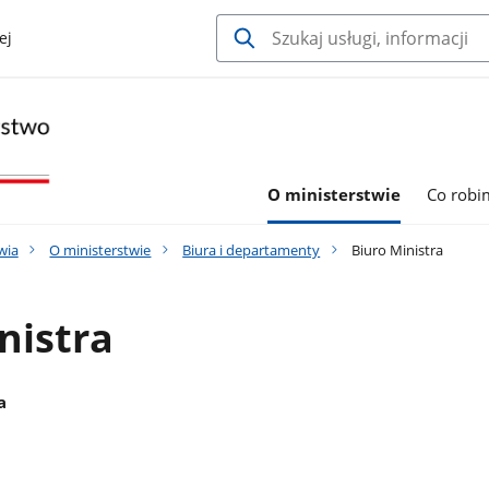
ej
O ministerstwie
Co robi
wia
O ministerstwie
Biura i departamenty
Biuro Ministra
nistra
a