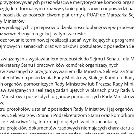
 przygotowywanych przez właściwe merytorycznie komórki organi
względem formalnym oraz wysyłanie podpisanych odpowiedzi na
nia poselskie za pośrednictwem platformy e-PUAP do Marszałka Se
dy Ministrów;
wynikających z przepisów o działalności lobbingowej w procesi
z wewnętrznych regulacji w tym zakresie;
dzorowanie terminowej realizacji zadań wynikających z program
ejmowych i senackich oraz wniosków i postulatów z posiedzeń Se
związanych z wystawianiem przepustek do Sejmu i Senatu, dla Mi
sekretarzy Stanu i pracowników komórek organizacyjnych;
w związanych z przygotowywaniem dla Ministra, Sekretarza Stan
ateriałów na posiedzenia Rady Ministrów, Stałego Komitetu Rad
ych organów pomocniczych Rady Ministrów lub Prezesa Rady Mini
aw związanych z realizacją zadań ujętych w planach pracy Rady 
y Ministrów i pozostałych organów pomocniczych Rady Ministrów
ów;
tru protokołów ustaleń z posiedzeń Rady Ministrów i jej organów
rowi, Sekretarzowi Stanu i Podsekretarzom Stanu oraz komórko
e z właściwością, informacji o ujętych w nich zadaniach;
stru projektów dokumentów rządowych niemających charakteru 