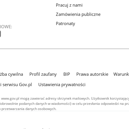
Pracuj z nami
Zamówienia publiczne
Patronaty
IOWE:
użba cywilna
Profil zaufany
BIP
Prawa autorskie
Warunki
i serwisu Gov.pl
Ustawienia prywatności
 www.gov.pl mogą zawierać adresy skrzynek mailowych. Użytkownik korzystający
dobrowolnie podanych danych w wiadomości) w celu przesłania odpowiedzi na prz
ach przetwarzania danych osobowych.
we publikowane w serwisie (z wyłączeniem treści audiowizualnych), są
 na licencji typu Creative Commons: uznanie autorstwa - na tych samych
 (CC BY-SA 4.0). Materiały audiowizualne, w tym zdjęcia, materiały audio i wideo