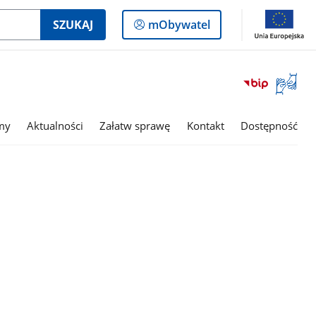
Logowanie
SZUKAJ
mObywatel
do
panelu
Otwórz
okno
z
tłumac
my
Aktualności
Załatw sprawę
Kontakt
Dostępność
języka
migowe