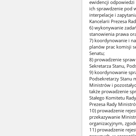
ewidencji odpowiedzi
ich sprawdzenie pod 
interpelacje i zapyta
Kancelarii Prezesa Ra
6) wykonywanie zadań 
stanowienia prawa ora
7) koordynowanie i na
planów prac komisji s
Senatu;
8) prowadzenie spraw 
Sekretarza Stanu, Pod
9) koordynowanie spra
Podsekretarzy Stanu m
Ministrów i pozostał
także prowadzenie spr
Stałego Komitetu Rad
Prezesa Rady Ministr
10) prowadzenie rejes
przekazywanie Minist
organizacyjnym, zgodni
11) prowadzenie reje