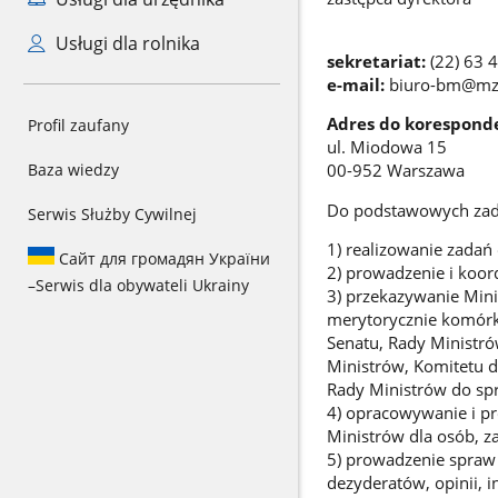
Usługi dla rolnika
sekretariat:
(22) 63 
e-mail:
biuro-bm@mz.
Adres do koresponde
Profil zaufany
ul. Miodowa 15
Baza wiedzy
00-952 Warszawa
Do podstawowych zada
Serwis Służby Cywilnej
1) realizowanie zadań 
Сайт для громадян України
2) prowadzenie i koor
–
Serwis dla obywateli Ukrainy
3) przekazywanie Mini
merytorycznie komórk
Senatu, Rady Ministr
Ministrów, Komitetu d
Rady Ministrów do spr
4) opracowywanie i p
Ministrów dla osób, z
5) prowadzenie spraw 
dezyderatów, opinii, 