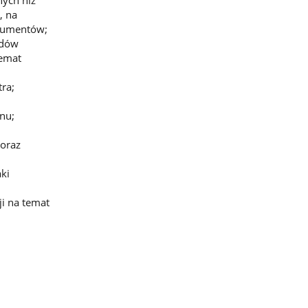
nych niż
, na
okumentów;
adów
temat
ra;
nu;
 oraz
ki
ji na temat