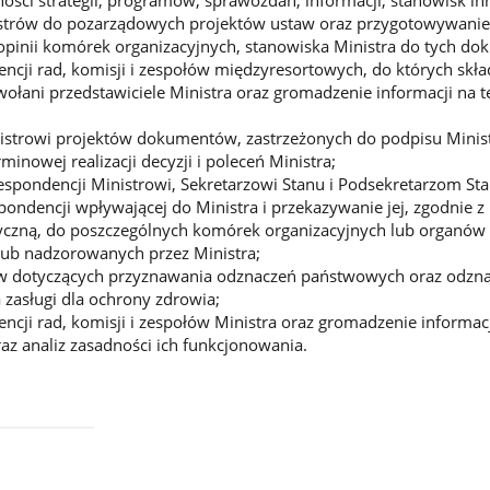
ości strategii, programów, sprawozdań, informacji, stanowisk in
strów do pozarządowych projektów ustaw oraz przygotowywanie
opinii komórek organizacyjnych, stanowiska Ministra do tych d
ncji rad, komisji i zespołów międzyresortowych, do których skł
ołani przedstawiciele Ministra oraz gromadzenie informacji na 
istrowi projektów dokumentów, zastrzeżonych do podpisu Minist
inowej realizacji decyzji i poleceń Ministra;
espondencji Ministrowi, Sekretarzowi Stanu i Podsekretarzom Sta
pondencji wpływającej do Ministra i przekazywanie jej, zgodnie z
yczną, do poszczególnych komórek organizacyjnych lub organów
lub nadzorowanych przez Ministra;
w dotyczących przyznawania odznaczeń państwowych oraz odzna
 zasługi dla ochrony zdrowia;
ncji rad, komisji i zespołów Ministra oraz gromadzenie informac
az analiz zasadności ich funkcjonowania.