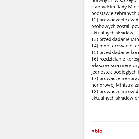
prawnych, w szczególn
stanowiska Rady Mini
podstawie zebranych 
12) prowadzenie ewide
osobowych zostali pow
aktualnych składów;
13) przedkładanie Min
14) monitorowanie term
15) przedkładanie kor
16) rozdzielanie kores
właściwością merytor
jednostek podległych 
17) prowadzenie spra
honorowej Ministra za
18) prowadzenie ewide
aktualnych składów or