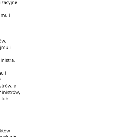
zacyjne i
jmu i
e
ów,
jmu i
nistra,
u i
y
strów, a
Ministrów,
 lub
,
m
aktów