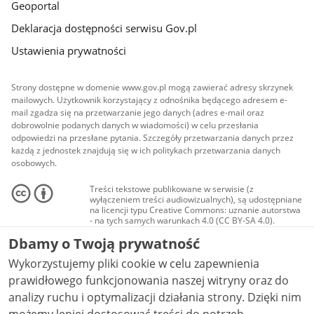
Geoportal
Deklaracja dostępności serwisu Gov.pl
Ustawienia prywatności
Strony dostępne w domenie www.gov.pl mogą zawierać adresy skrzynek
mailowych. Użytkownik korzystający z odnośnika będącego adresem e-
mail zgadza się na przetwarzanie jego danych (adres e-mail oraz
dobrowolnie podanych danych w wiadomości) w celu przesłania
odpowiedzi na przesłane pytania. Szczegóły przetwarzania danych przez
każdą z jednostek znajdują się w ich politykach przetwarzania danych
osobowych.
Treści tekstowe publikowane w serwisie (z
wyłączeniem treści audiowizualnych), są udostępniane
na licencji typu Creative Commons: uznanie autorstwa
- na tych samych warunkach 4.0 (CC BY-SA 4.0).
Materiały audiowizualne, w tym zdjęcia, materiały
Dbamy o Twoją prywatność
audio i wideo, są udostępniane na licencji typu
Creative Commons: uznanie autorstwa użycie
Wykorzystujemy pliki cookie w celu zapewnienia
niekomercyjne - bez utworów zależnych 4.0 (CC BY-
NC-ND 4.0), o ile nie jest to stwierdzone inaczej.
prawidłowego funkcjonowania naszej witryny oraz do
analizy ruchu i optymalizacji działania strony. Dzięki nim