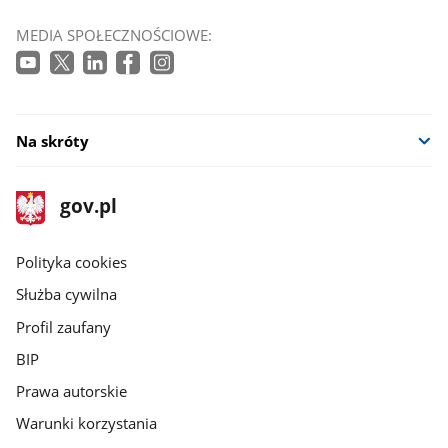
MEDIA SPOŁECZNOŚCIOWE:
Na skróty
stopka
Strona
gov.pl
gov.pl
główna
gov.pl
Polityka cookies
Służba cywilna
Profil zaufany
BIP
Prawa autorskie
Warunki korzystania