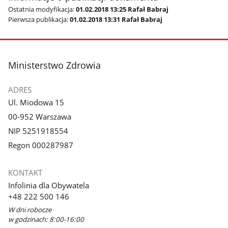
Ostatnia modyfikacja:
01.02.2018 13:25 Rafał Babraj
Pierwsza publikacja:
01.02.2018 13:31 Rafał Babraj
stopka
Ministerstwo Zdrowia
ADRES
Ul. Miodowa 15
00-952 Warszawa
NIP 5251918554
Regon 000287987
KONTAKT
Infolinia dla Obywatela
+48 222 500 146
W dni robocze
w godzinach: 8:00-16:00