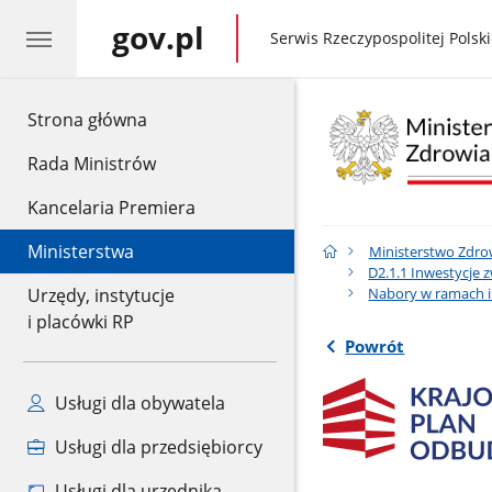
gov.pl
gov.pl
Serwis Rzeczypospolitej Polski
gov.pl
Strona główna
Rada Ministrów
Kancelaria Premiera
Ministerstwa
Ministerstwo Zdro
D2.1.1 Inwestycje 
Nabory w ramach i
Urzędy, instytucje
i placówki RP
Powrót
Usługi dla obywatela
Usługi dla przedsiębiorcy
Usługi dla urzędnika