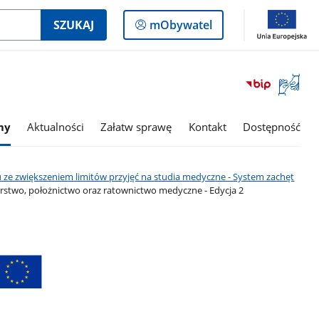
Logowanie
SZUKAJ
mObywatel
do
panelu
Otwórz
okno
z
tłumac
my
Aktualności
Załatw sprawę
Kontakt
Dostępność
języka
migowe
 ze zwiększeniem limitów przyjęć na studia medyczne - System zachęt
rstwo, położnictwo oraz ratownictwo medyczne - Edycja 2