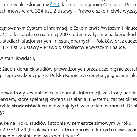
h studiów określonych w
§ 10
, łącznie co najmniej 40 osób – Pola
ch mowa w art. 324 ust. 2 ustawy – Prawo o szkolnictwie wyższ
ntegrowanym Systemie Informacji o Szkolnictwie Wyższym i Nauc
022 r. kształciła co najmniej 200 studentów łącznie na kierunkac
a studiach stacjonarnych i
niestacjonarnych – Polaków oraz cudz
 324 ust. 2 ustawy – Prawo o szkolnictwie wyższym i nauce,
w stan likwidacji,
 żaden kierunek studiów prowadzonych przez uczelnię nie zosta
przeprowadzonej przez Polską Komisję Akredytacyjną, oceny jako
rowadzony zostanie w celu zebrania informacji, ze strony uczeln
rciem, które spełniają kryteria Działania 3 Systemu zachęt okre
iczbie
studentów
kierunków objętych wsparciem w ramach Dział
zy
:
aukę na I roku studiów I stopnia w semestrze zimowym w roku
 2023/2024 (Polaków oraz cudzoziemców, o których mowa w art.
rawo o szkolnictwie wyższym i nauce),