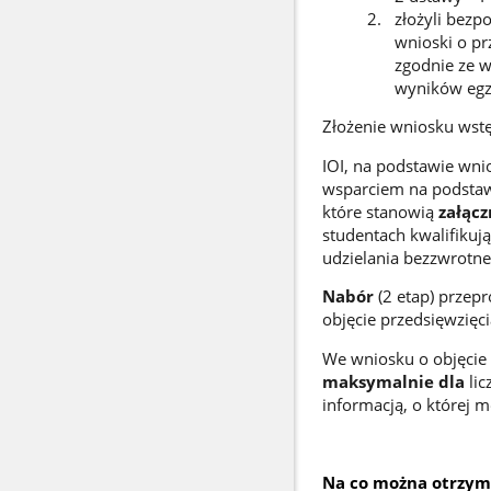
złożyli bezp
wnioski o pr
zgodnie ze 
wyników egz
Złożenie wniosku wstę
IOI, na podstawie wn
wsparciem na podstaw
które stanowią
załącz
studentach kwalifikuj
udzielania bezzwrotne
Nabór
(2 etap) przep
objęcie
przedsięwzięc
We wniosku o objęcie
maksymalnie dla
li
informacją, o której 
Na co można otrzym