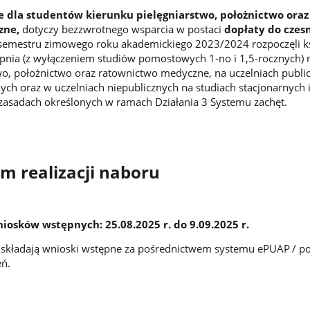
 dla studentów kierunku pielęgniarstwo, położnictwo oraz
zne,
dotyczy bezzwrotnego wsparcia w postaci
dopłaty do czes
 semestru zimowego roku akademickiego 2023/2024 rozpoczęli ks
topnia (z wyłączeniem studiów pomostowych 1-no i 1,5-rocznych) 
wo, położnictwo oraz ratownictwo medyczne, na uczelniach publi
nych oraz w uczelniach niepublicznych na studiach stacjonarnych 
 zasadach określonych w ramach Działania 3 Systemu zachęt.
 realizacji naboru
iosków wstępnych: 25.08.2025 r. do 9.09.2025 r.
e składają wnioski wstępne za pośrednictwem systemu ePUAP
/ p
eń.