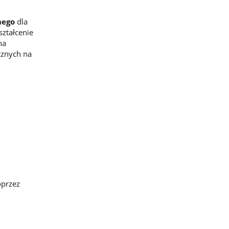
nego
dla
ztałcenie
na
cznych na
i
oprzez