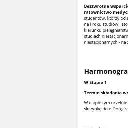
Bezzwrotne wsparcie
ratownictwo medyc
studentów, którzy od
na I roku studiów I s
kierunku pielęgniarst
studiach niestacjonar
niestacjonarnych - na
Harmonogram
W Etapie 1
Termin składania wn
W etapie tym uczelni
skrzynkę do e-Doręcz