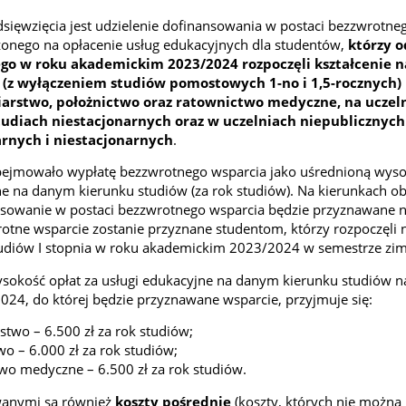
sięwzięcia
jest udzielenie dofinansowania w postaci bezzwrotne
zonego na opłacenie usług edukacyjnych dla studentów,
którzy o
o w roku akademickim 2023/2024 rozpoczęli kształcenie na
a (z wyłączeniem studiów pomostowych 1-no i 1,5-rocznych)
iarstwo, położnictwo oraz ratownictwo medyczne, na uczel
tudiach niestacjonarnych oraz w uczelniach niepublicznych
arnych i niestacjonarnych
.
ejmowało wypłatę bezzwrotnego wsparcia jako uśrednioną wyso
ne na danym kierunku studiów (za rok studiów). Na kierunkach ob
sowanie w postaci bezzwrotnego wsparcia będzie przyznawane n
tne wsparcie zostanie przyznane studentom, którzy rozpoczęli 
udiów I stopnia w roku akademickim 2023/2024 w semestrze z
sokość opłat za usługi edukacyjne na danym kierunku studiów n
24, do której będzie przyznawane wsparcie, przyjmuje się:
stwo – 6.500 zł za rok studiów;
wo – 6.000 zł za rok studiów;
wo medyczne – 6.500 zł za rok studiów.
wanymi są również
koszty pośrednie
(koszty, których nie można