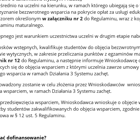
ośrednio na uczelni na kierunku, w ramach którego ubiegają się o
zyznanie bezzwrotnego wsparcia na pokrycie opłat za usługi eduk
wzorem określonym
w załączniku nr 2
do Regulaminu, wraz z ko
aminu maturalnego.
pnego jest warunkiem uczestnictwa uczelni w drugim etapie nab
iosków wstępnych, kwalifikuje studentów do objęcia bezzwrotny
ie wytycznych, w zakresie przeliczania punktów z egzaminów ma
nik nr 12
do Regulaminu, a następnie informuje Wnioskodawcę 
ących się do objęcia wsparciem z którymi uczelnia zawrze umowy
go wsparcia w ramach Działania 3 Systemu zachęt.
rowadzony zostanie w celu złożenia przez Wnioskodawców wnio
ia wsparciem, w ramach Działania 3 Systemu zachęt.
 przedsięwzięcia wsparciem, Wnioskodawca wnioskuje o objęcie
czby studentów zakwalifikowanych do objęcia wsparciem, zgodnie
mowa w § 12 ust. 5 Regulaminu.
ać dofinansowanie?