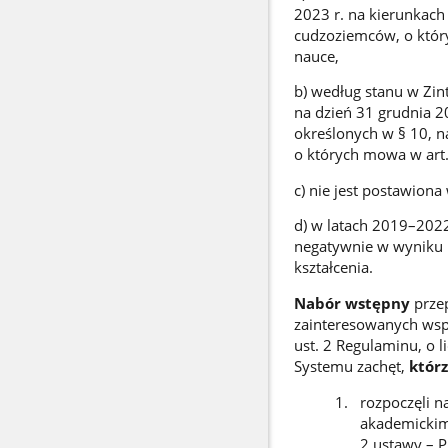
2023 r. na kierunkac
cudzoziemców, o który
nauce,
b) według stanu w Zi
na dzień 31 grudnia 2
określonych w § 10, n
o których mowa w art.
c) nie jest postawiona 
d) w latach 2019–2022
negatywnie w wyniku 
kształcenia.
Nabór
wstępny
przep
zainteresowanych wspa
ust. 2 Regulaminu, o l
Systemu zachęt,
któr
rozpoczęli n
akademickim
2 ustawy – P