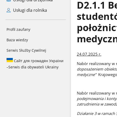
D2.1.1 B
Usługi dla rolnika
studentó
położni
Profil zaufany
medyczne
Baza wiedzy
Serwis Służby Cywilnej
24.07.2025 r.
Сайт для громадян України
Nabór realizowany w 
–
Serwis dla obywateli Ukrainy
doposażeniem obiektów
medyczne”
Krajowego
Nabór realizowany w
podejmowania i konty
zatrudnienia w zawodz
Działanie 3 w ramach 