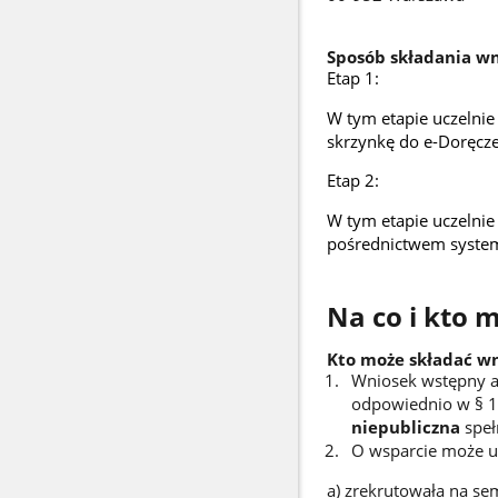
Sposób składania w
Etap 1:
W tym etapie uczelni
skrzynkę do e-Doręcze
Etap 2:
W tym etapie uczelnie
pośrednictwem syste
Na co i kto 
Kto może składać wn
Wniosek wstępny a
odpowiednio w § 1
niepubliczna
speł
O wsparcie może ub
a) zrekrutowała na s