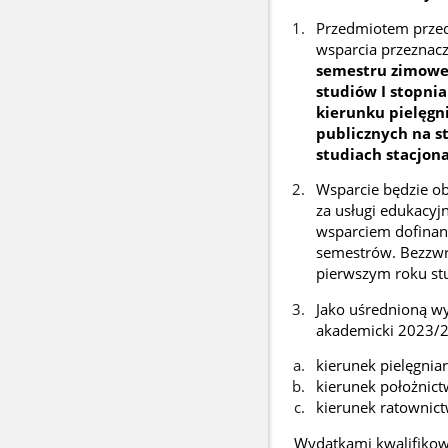
Przedmiotem przed
wsparcia przeznac
semestru zimoweg
studiów I stopni
kierunku pielęgn
publicznych na s
studiach stacjon
Wsparcie
będzie ob
za usługi edukacyj
wsparciem dofinan
semestrów. Bezzwro
pierwszym roku st
Jako uśrednioną wy
akademicki 2023/20
kierunek pielęgniar
kierunek położnict
kierunek ratownict
Wydatkami kwalifiko