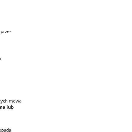
oprzez
a
órych mowa
na lub
topada