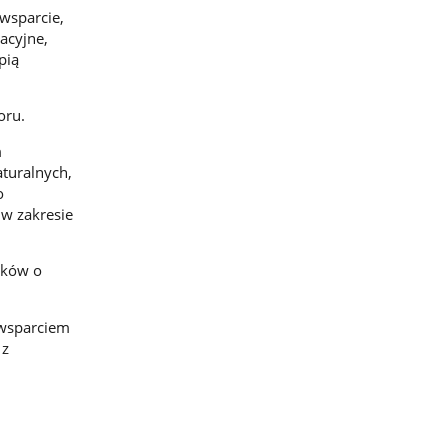
 wsparcie,
acyjne,
pią
oru
.
m
turalnych,
o
 w zakresie
sków o
 wsparciem
 z