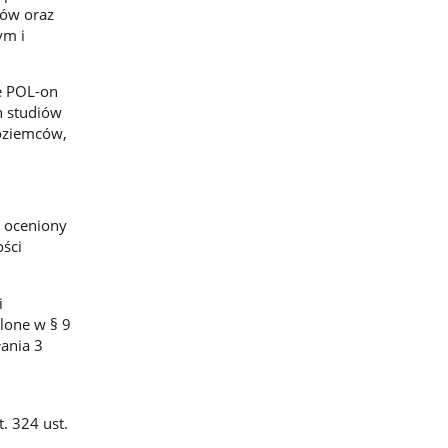
ków oraz
ym i
e POL-on
h studiów
oziemców,
ł oceniony
ści
i
ślone w § 9
ania 3
 324 ust.