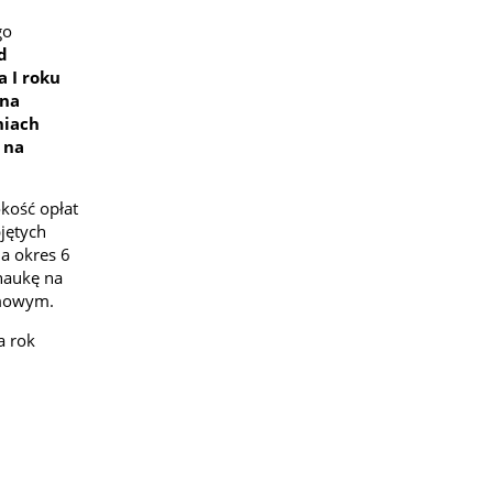
go
d
 I roku
 na
niach
 na
kość opłat
jętych
a okres 6
naukę na
imowym.
a rok