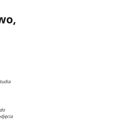
wo,
tudia
 do
djęcia