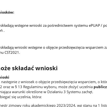
niosków:
e składają wstępne wnioski za pośrednictwem systemu ePUAP
/ p
ń .
 składają wnioski wstępne o objęcie przedsięwzięcia wsparciem z
mu CST2021.
może składać wnioski
ioski
 następnie z
wniosek o objęcie przedsięwzięcia wsparciem, o kt
2 oraz w § 13 Regulaminu wyboru, może złożyć uczelnia
publicz
niająca warunki określone w Działaniu 3 Systemu zachęt.
iegać się uczelnia, która:
emestr zimowy roku akademickiego 2023/2024, wg stanu na 1 lis