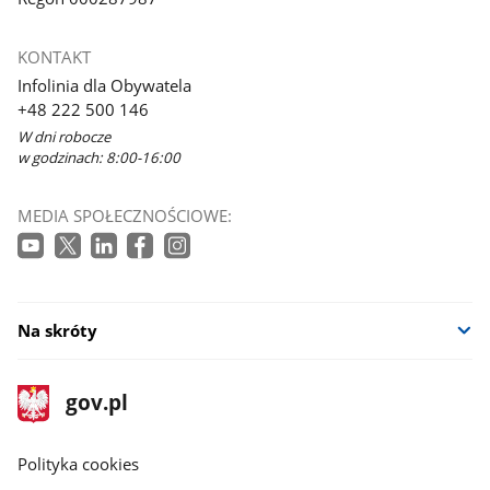
KONTAKT
Infolinia dla Obywatela
+48 222 500 146
W dni robocze
w godzinach: 8:00-16:00
MEDIA SPOŁECZNOŚCIOWE:
Na skróty
stopka
Strona
gov.pl
gov.pl
główna
gov.pl
Polityka cookies