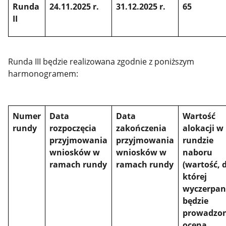
Runda
24.11.2025 r.
31.12.2025 r.
65
II
Runda III będzie realizowana zgodnie z poniższym
harmonogramem:
Numer
Data
Data
Wartość
rundy
rozpoczęcia
zakończenia
alokacji w
przyjmowania
przyjmowania
rundzie
wniosków w
wniosków w
naboru
ramach rundy
ramach rundy
(wartość, 
której
wyczerpan
będzie
prowadzo
ocena