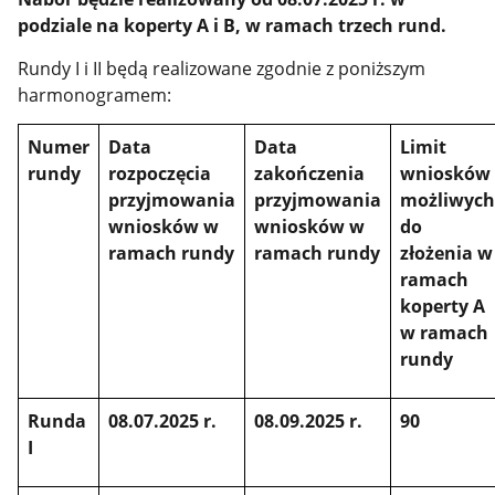
podziale na koperty A i B, w ramach trzech rund.
Rundy I i II będą realizowane zgodnie z poniższym
harmonogramem:
Numer
Data
Data
Limit
rundy
rozpoczęcia
zakończenia
wniosków
przyjmowania
przyjmowania
możliwyc
wniosków w
wniosków w
do
ramach rundy
ramach rundy
złożenia w
ramach
koperty A
w ramach
rundy
Runda
08.07.2025 r.
08.09.2025 r.
90
I