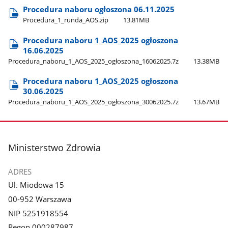
Procedura naboru ogłoszona 06.11.2025
Procedura​_1​_runda​_AOS.zip
13.81MB
Procedura naboru 1​_AOS​_2025 ogłoszona
16.06.2025
Procedura​_naboru​_1​_AOS​_2025​_ogłoszona​_16062025.7z
13.38MB
Procedura naboru 1​_AOS​_2025 ogłoszona
30.06.2025
Procedura​_naboru​_1​_AOS​_2025​_ogłoszona​_30062025.7z
13.67MB
stopka
Ministerstwo Zdrowia
ADRES
Ul. Miodowa 15
00-952 Warszawa
NIP 5251918554
Regon 000287987