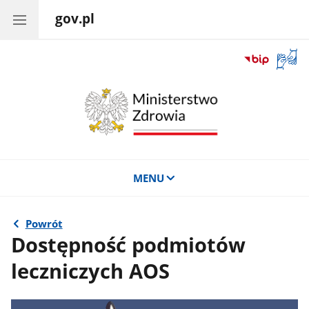
gov.pl
Otwór
okno
z
tłuma
języka
migow
MENU
Powrót
Dostępność podmiotów
leczniczych AOS