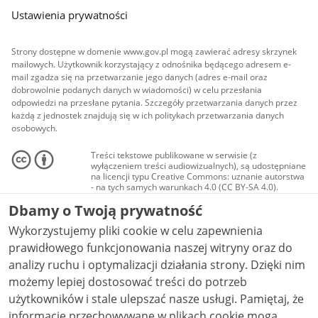
Ustawienia prywatności
Strony dostępne w domenie www.gov.pl mogą zawierać adresy skrzynek
mailowych. Użytkownik korzystający z odnośnika będącego adresem e-
mail zgadza się na przetwarzanie jego danych (adres e-mail oraz
dobrowolnie podanych danych w wiadomości) w celu przesłania
odpowiedzi na przesłane pytania. Szczegóły przetwarzania danych przez
każdą z jednostek znajdują się w ich politykach przetwarzania danych
osobowych.
Treści tekstowe publikowane w serwisie (z
wyłączeniem treści audiowizualnych), są udostępniane
na licencji typu Creative Commons: uznanie autorstwa
- na tych samych warunkach 4.0 (CC BY-SA 4.0).
Materiały audiowizualne, w tym zdjęcia, materiały
Dbamy o Twoją prywatność
audio i wideo, są udostępniane na licencji typu
Creative Commons: uznanie autorstwa użycie
Wykorzystujemy pliki cookie w celu zapewnienia
niekomercyjne - bez utworów zależnych 4.0 (CC BY-
NC-ND 4.0), o ile nie jest to stwierdzone inaczej.
prawidłowego funkcjonowania naszej witryny oraz do
analizy ruchu i optymalizacji działania strony. Dzięki nim
możemy lepiej dostosować treści do potrzeb
użytkowników i stale ulepszać nasze usługi. Pamiętaj, że
informacje przechowywane w plikach cookie mogą