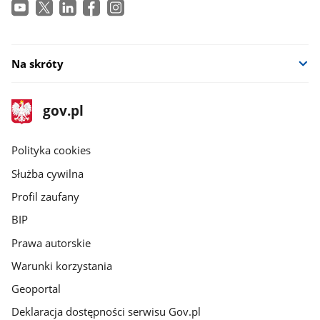
Na skróty
stopka
Strona
gov.pl
gov.pl
główna
gov.pl
Polityka cookies
Służba cywilna
Profil zaufany
BIP
Prawa autorskie
Warunki korzystania
Geoportal
Deklaracja dostępności serwisu Gov.pl