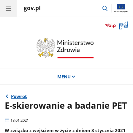
gov.pl
przejdź
do
wyszukiwar
Otwór
okno
z
tłuma
języka
migow
MENU
Powrót
E-skierowanie a badanie PET
18.01.2021
W związku z wejściem w życie z dniem 8 stycznia 2021