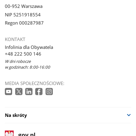
00-952 Warszawa
NIP 5251918554
Regon 000287987
KONTAKT
Infolinia dla Obywatela
+48 222 500 146
W dni robocze
w godzinach: 8:00-16:00
MEDIA SPOŁECZNOŚCIOWE:
Na skróty
stopka
Strona
gov.pl