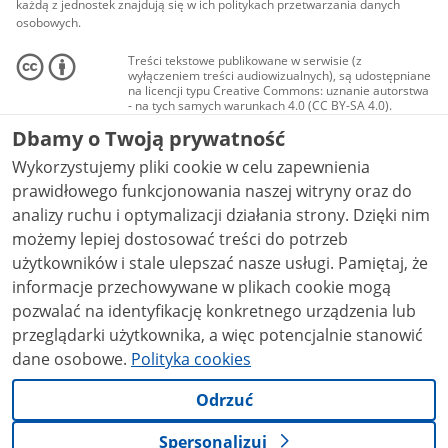
każdą z jednostek znajdują się w ich politykach przetwarzania danych
osobowych.
Treści tekstowe publikowane w serwisie (z
wyłączeniem treści audiowizualnych), są udostępniane
na licencji typu Creative Commons: uznanie autorstwa
- na tych samych warunkach 4.0 (CC BY-SA 4.0).
Materiały audiowizualne, w tym zdjęcia, materiały
Dbamy o Twoją prywatność
audio i wideo, są udostępniane na licencji typu
Creative Commons: uznanie autorstwa użycie
Wykorzystujemy pliki cookie w celu zapewnienia
niekomercyjne - bez utworów zależnych 4.0 (CC BY-
NC-ND 4.0), o ile nie jest to stwierdzone inaczej.
prawidłowego funkcjonowania naszej witryny oraz do
analizy ruchu i optymalizacji działania strony. Dzięki nim
możemy lepiej dostosować treści do potrzeb
użytkowników i stale ulepszać nasze usługi. Pamiętaj, że
informacje przechowywane w plikach cookie mogą
pozwalać na identyfikację konkretnego urządzenia lub
przeglądarki użytkownika, a więc potencjalnie stanowić
dane osobowe.
Polityka cookies
Odrzuć
Spersonalizuj