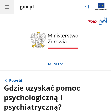
gov.pl
przejdź
do
wyszukiwar
Otwór
okno
z
tłuma
języka
migow
MENU
Powrót
Gdzie uzyskać pomoc
psychologiczną i
psychiatryczną?