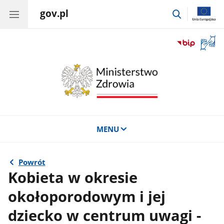
gov.pl
przejdź
do
wyszukiwar
Otwór
okno
z
tłuma
języka
migow
MENU
Powrót
Kobieta w okresie
okołoporodowym i jej
dziecko w centrum uwagi -