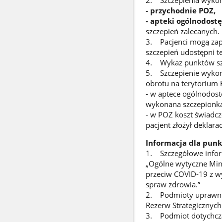
2. Szczepienia wykon
- przychodnie POZ,
- apteki ogólnodost
szczepień zalecanych.
3. Pacjenci mogą zapi
szczepień udostępni t
4. Wykaz punktów szcz
5. Szczepienie wykon
obrotu na terytorium 
- w aptece ogólnodost
wykonana szczepionką
- w POZ koszt świadcz
pacjent złożył deklara
Informacja dla pun
1. Szczegółowe inform
„Ogólne wytyczne Mini
przeciw COVID-19 z w
spraw zdrowia.”
2. Podmioty uprawnion
Rezerw Strategicznych
3. Podmiot dotychcza