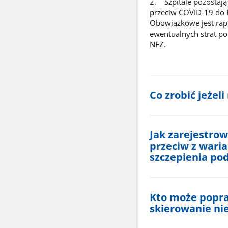
2. Szpitale pozostaj
przeciw COVID-19 do 
Obowiązkowe jest rapo
ewentualnych strat po
NFZ.
Co zrobić jeżel
Jak zarejestrow
przeciw z wari
szczepienia p
Kto może popra
skierowanie ni