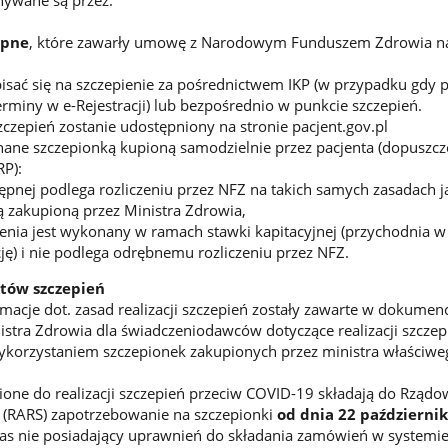
ywane są przez:
ępne
, które zawarły umowę z Narodowym Funduszem Zdrowia na 
sać się na szczepienie za pośrednictwem IKP (w przypadku gdy 
erminy w e-Rejestracji) lub bezpośrednio w punkcie szczepień.
epień zostanie udostępniony na stronie pacjent.gov.pl
ane szczepionką kupioną samodzielnie przez pacjenta (dopuszc
RP):
ępnej podlega rozliczeniu przez NFZ na takich samych zasadach j
 zakupioną przez Ministra Zdrowia,
enia jest wykonany w ramach stawki kapitacyjnej (przychodnia w 
cję) i nie podlega odrębnemu rozliczeniu przez NFZ.
któw szczepień
acje dot. zasad realizacji szczepień zostały zawarte w dokumen
stra Zdrowia dla świadczeniodawców dotyczące realizacji szczep
ykorzystaniem szczepionek zakupionych przez ministra właściwe
e do realizacji szczepień przeciw COVID-19 składają do Rządow
 (RARS) zapotrzebowanie na szczepionki
od dnia 22 październik
s nie posiadający uprawnień do składania zamówień w systemi