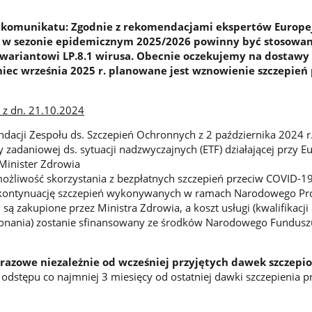
a komunikatu: Zgodnie z rekomendacjami ekspertów Europej
) w sezonie epidemicznym 2025/2026 powinny być stosowa
 wariantowi LP.8.1 wirusa. Obecnie oczekujemy na dostawy
niec września 2025 r. planowane jest wznowienie szczepień
 z dn. 21.10.2024
acji Zespołu ds. Szczepień Ochronnych z 2 października 2024 r.
zadaniowej ds. sytuacji nadzwyczajnych (ETF) działającej przy Eu
 Minister Zdrowia
możliwość skorzystania z bezpłatnych szczepień przeciw COVID-19
ą kontynuację szczepień wykonywanych w ramach Narodowego P
 są zakupione przez Ministra Zdrowia, a koszt usługi (kwalifikacji
ykonania) zostanie sfinansowany ze środków Narodowego Fundusz
razowe niezależnie od wcześniej przyjętych dawek szczepi
 odstępu co najmniej 3 miesięcy od ostatniej dawki szczepienia p