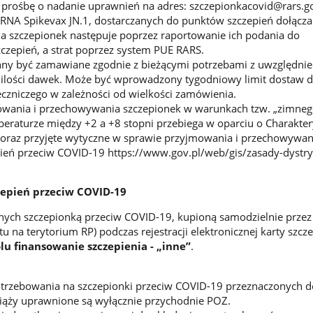
prośbę o nadanie uprawnień na adres: szczepionkacovid@rars.go
NA Spikevax JN.1, dostarczanych do punktów szczepień dołączan
a szczepionek następuje poprzez raportowanie ich podania do
zczepień, a strat poprzez system PUE RARS.
ny być zamawiane zgodnie z bieżącymi potrzebami z uwzględni
i ilości dawek. Może być wprowadzony tygodniowy limit dostaw 
czniczego w zależności od wielkości zamówienia.
wania i przechowywania szczepionek w warunkach tzw. „zimne
mperaturze między +2 a +8 stopni przebiega w oparciu o Charakte
 oraz przyjęte wytyczne w sprawie przyjmowania i przechowywan
ień przeciw COVID-19 https://www.gov.pl/web/gis/zasady-dystry
czepień przeciw COVID-19
nych szczepionką przeciw COVID-19, kupioną samodzielnie przez
 na terytorium RP) podczas rejestracji elektronicznej karty szcz
lu finansowanie szczepienia - „inne”
.
rzebowania na szczepionki przeciw COVID-19 przeznaczonych do 
ciąży uprawnione są wyłącznie przychodnie POZ.