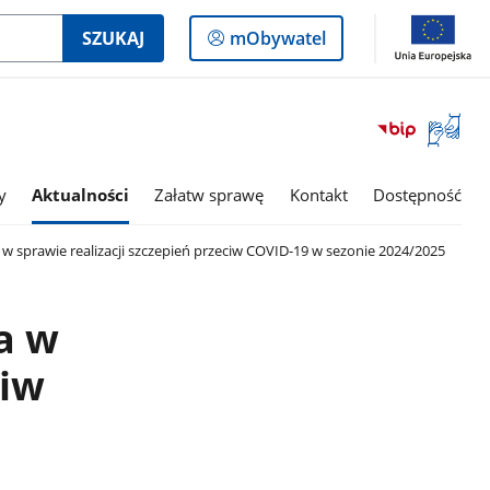
Logowanie
SZUKAJ
mObywatel
do
panelu
Otwórz
okno
z
tłumac
y
Aktualności
Załatw sprawę
Kontakt
Dostępność
języka
migowe
w sprawie realizacji szczepień przeciw COVID-19 w sezonie 2024/2025
a w
ciw