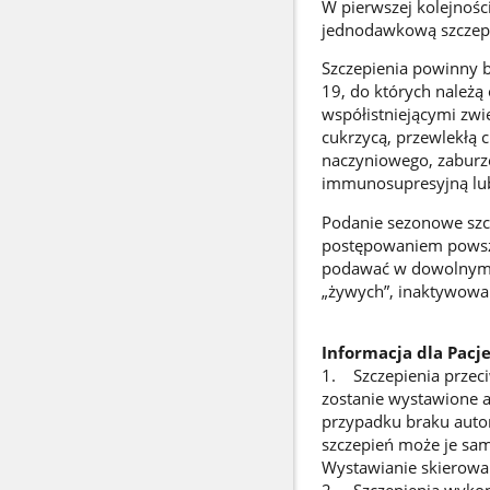
W pierwszej kolejności
jednodawkową szczepi
Szczepienia powinny 
19, do których należą 
współistniejącymi zwię
cukrzycą, przewlekłą 
naczyniowego, zabur
immunosupresyjną lu
Podanie sezonowe szcz
postępowaniem powsz
podawać w dowolnym c
„żywych”, inaktywowan
Informacja dla Pacj
1. Szczepienia przec
zostanie wystawione a
przypadku braku auto
szczepień może je sam
Wystawianie skierowa