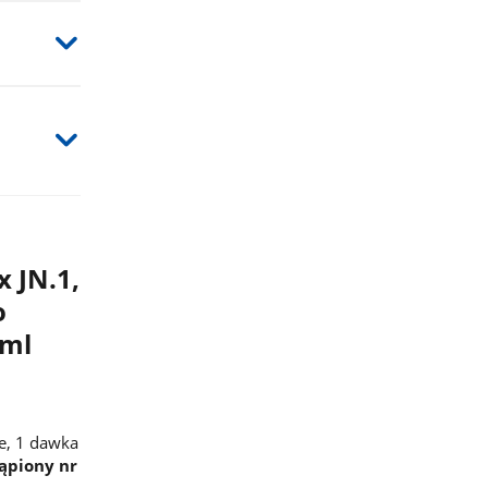
 JN.1,
o
 ml
e, 1 dawka
ąpiony nr