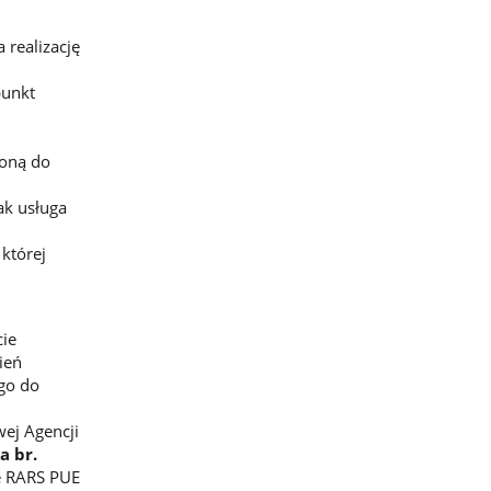
realizację
punkt
zoną do
ak usługa
której
cie
ień
go do
ej Agencji
a br.
e RARS PUE