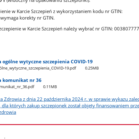
71
(widoczny na opakowaniu szczepionki).
enie w Karcie Szczepień z wykorzystaniem kodu nr GTIN:
wymaga korekty nr GTIN.
szczepienie w Karcie Szczepień należy wybrać nr GTIN: 00380777
a ogólne wytyczne szczepienia COVID-19
ólne​_wytyczne​_szczepienia​_COVID-19.pdf
0.25MB
a komunikat nr 36
munikat​_nr​_36.pdf
0.11MB
a Zdrowia z dnia 22 października 2024 r. w sprawie wykazu zale
 dla których zakup szczepionek został objęty finansowaniem prze
zdrowia