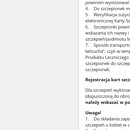
powinien wystosować 
4. Do szczepionek mR
5. Weryfikacja zużyci
elektronicznej Karty S
6. Szczepionki powin
wskazania ich nazwy 
szczepień/podmiotu le
7. Sposób transporto
łańcucha”, czyli w te
Produktu Leczniczego
szczepionek do szczep
szczepionek.
Rejestracja kart sz
Dla szczepień wykona
(dopuszczoną do obrotu
należy wskazać w po
Uwaga!
1. Do składania zapot
szczepień u kobiet w 