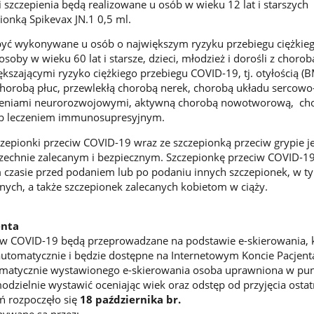
 szczepienia będą realizowane u osób w wieku 12 lat i starszych
onką Spikevax JN.1 0,5 ml.
być wykonywane u osób o największym ryzyku przebiegu ciężkie
osoby w wieku 60 lat i starsze, dzieci, młodzież i dorośli z choro
kszającymi ryzyko ciężkiego przebiegu COVID-19, tj. otyłością (B
chorobą płuc, przewlekłą chorobą nerek, chorobą układu sercowo
zeniami neurorozwojowymi, aktywną chorobą nowotworową, ch
b leczeniem immunosupresyjnym.
epionki przeciw COVID-19 wraz ze szczepionką przeciw grypie je
echnie zalecanym i bezpiecznym. Szczepionkę przeciw COVID-1
zasie przed podaniem lub po podaniu innych szczepionek, w t
ych, a także szczepionek zalecanych kobietom w ciąży.
enta
iw COVID-19 będą przeprowadzane na podstawie e-skierowania, 
utomatycznie i będzie dostępne na Internetowym Koncie Pacjenta
matycznie wystawionego e-skierowania osoba uprawniona w pun
odzielnie wystawić oceniając wiek oraz odstęp od przyjęcia ostat
ń rozpoczęło się
18 października br.