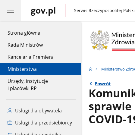
gov.pl
gov.pl
Serwis Rzeczypospolitej Polski
gov.pl
Strona główna
Rada Ministrów
Kancelaria Premiera
Ministerstwa
Ministerstwo Zdro
Urzędy, instytucje
Powrót
i placówki RP
Komunik
sprawie 
Usługi dla obywatela
COVID-1
Usługi dla przedsiębiorcy
Usługi dla urzędnika