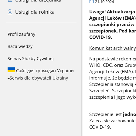
21.10.2024
Usługi dla rolnika
Uwaga! Aktualizacj
Agencji Leków (EMA
szczepionki przeciw
szczepionek. Pod ko
Profil zaufany
COVID-19.
Baza wiedzy
Komunikat archiwalny
Serwis Służby Cywilnej
Na podstawie rekomend
WHO, CDC, oraz Grupy 
Сайт для громадян України
Agencji Leków (EMA),
informuje, że będzie 
–
Serwis dla obywateli Ukrainy
Szczepienia stanowi
Szczepień. Szczepionki
szczepienia i jego w
Szczepienie jest
jedno
Zaleca się zachowanie
COVID-19.