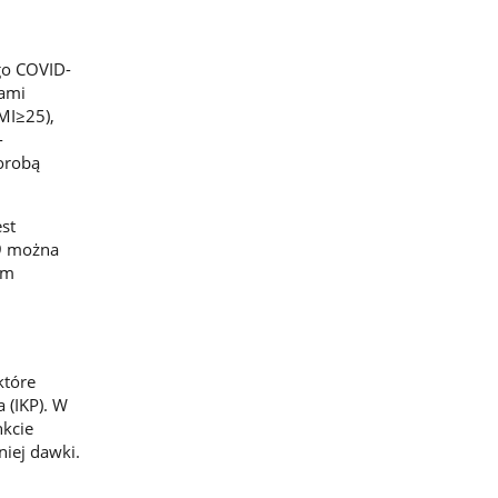
go COVID-
bami
MI≥25),
-
orobą
st
9 można
ym
które
 (IKP). W
kcie
niej dawki.