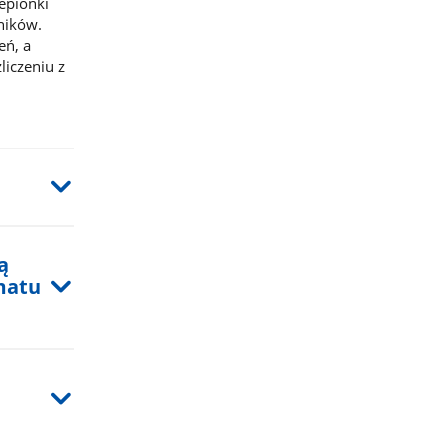
epionki
ników.
eń, a
iczeniu z
ą
matu