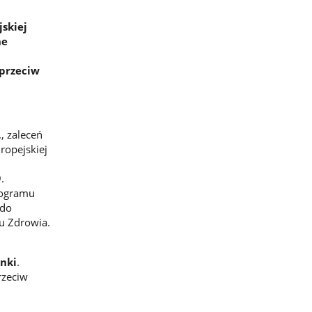
skiej
ne
 przeciw
, zaleceń
ropejskiej
.
rogramu
 do
u Zdrowia.
onki
.
rzeciw