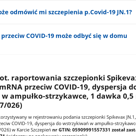
że odmówić mi szczepienia p.Covid-19 JN.1?
e przeciw COVID-19 może odbyć się w domu
ot. raportowania szczepionki Spikevax
 mRNA przeciw COVID-19, dyspersja d
 w ampułko-strzykawce, 1 dawka 0,5
7/026)
orzystywany w rejestrowaniu podania szczepionki Spikevax JN.1,
eciw COVID-19, dyspersja do wstrzykiwań w ampułko-strzykawc
/026) w Karcie Szczepień
nr GTIN: 05909991557331 został zast