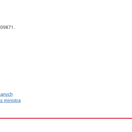
709871.
canych
z ministra