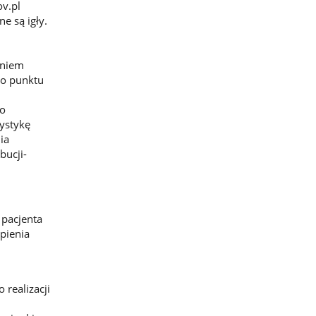
v.pl
e są igły.
eniem
do punktu
go
rystykę
ia
bucji-
 pacjenta
epienia
realizacji