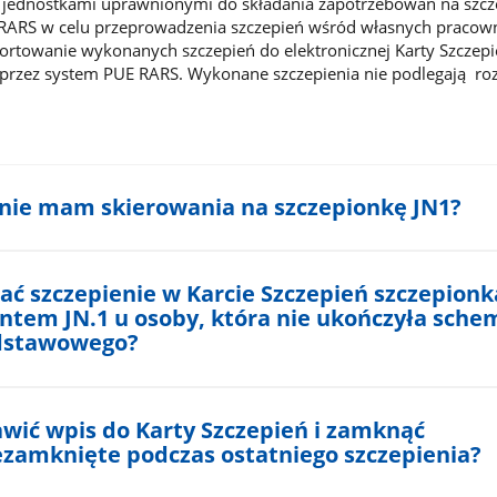
ą jednostkami uprawnionymi do składania zapotrzebowań na szcz
RARS w celu przeprowadzenia szczepień wśród własnych pracow
rtowanie wykonanych szczepień do elektronicznej Karty Szczepi
przez system PUE RARS. Wykonane szczepienia nie podlegają rozl
i nie mam skierowania na szczepionkę JN1?
ać szczepienie w Karcie Szczepień szczepionk
antem JN.1 u osoby, która nie ukończyła sche
odstawowego?
wić wpis do Karty Szczepień i zamknąć
ezamknięte podczas ostatniego szczepienia?