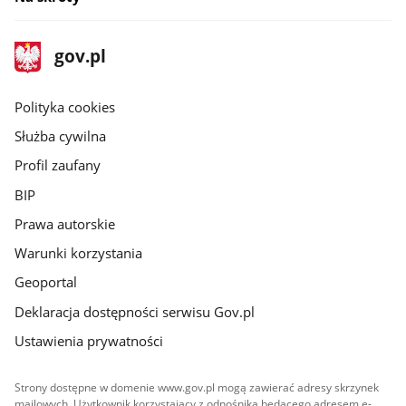
stopka
Strona
gov.pl
gov.pl
główna
gov.pl
Polityka cookies
Służba cywilna
Profil zaufany
BIP
Prawa autorskie
Warunki korzystania
Geoportal
Deklaracja dostępności serwisu Gov.pl
Ustawienia prywatności
Strony dostępne w domenie www.gov.pl mogą zawierać adresy skrzynek
mailowych. Użytkownik korzystający z odnośnika będącego adresem e-