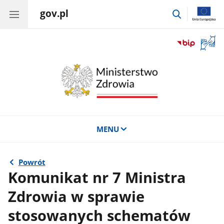
gov.pl
przejdź
do
wyszukiwar
Otwór
okno
z
tłuma
języka
migow
MENU
Powrót
Komunikat nr 7 Ministra
Zdrowia w sprawie
stosowanych schematów