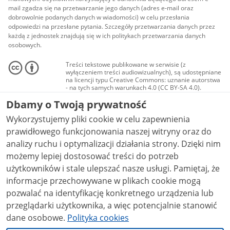
mail zgadza się na przetwarzanie jego danych (adres e-mail oraz
dobrowolnie podanych danych w wiadomości) w celu przesłania
odpowiedzi na przesłane pytania. Szczegóły przetwarzania danych przez
każdą z jednostek znajdują się w ich politykach przetwarzania danych
osobowych.
Treści tekstowe publikowane w serwisie (z
wyłączeniem treści audiowizualnych), są udostępniane
na licencji typu Creative Commons: uznanie autorstwa
- na tych samych warunkach 4.0 (CC BY-SA 4.0).
Materiały audiowizualne, w tym zdjęcia, materiały
Dbamy o Twoją prywatność
audio i wideo, są udostępniane na licencji typu
Creative Commons: uznanie autorstwa użycie
Wykorzystujemy pliki cookie w celu zapewnienia
niekomercyjne - bez utworów zależnych 4.0 (CC BY-
NC-ND 4.0), o ile nie jest to stwierdzone inaczej.
prawidłowego funkcjonowania naszej witryny oraz do
analizy ruchu i optymalizacji działania strony. Dzięki nim
możemy lepiej dostosować treści do potrzeb
użytkowników i stale ulepszać nasze usługi. Pamiętaj, że
informacje przechowywane w plikach cookie mogą
pozwalać na identyfikację konkretnego urządzenia lub
przeglądarki użytkownika, a więc potencjalnie stanowić
dane osobowe.
Polityka cookies