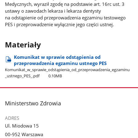
Medycznych, wyraził zgodę na podstawie art. 16rc ust. 3
ustawy o zawodach lekarza i lekarza dentysty
na odstąpienie od przeprowadzenia egzaminu testowego
PES i przeprowadzenie wyłącznie jego części ustnej.
Materiały
Komunikat w sprawie odstąpienia od
przeprowadzenia egzaminu ustnego PES
Komunikat​_w​_sprawie​_odstąpienia​_od​_przeprowadzenia​_egzaminu​
_ustnego​_PES​_.pdf
0.10MB
stopka
Ministerstwo Zdrowia
ADRES
Ul. Miodowa 15
00-952 Warszawa