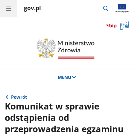
gov.pl
przejdź
do
wyszukiwar
Otwór
okno
z
tłuma
języka
migow
MENU
Powrót
Komunikat w sprawie
odstąpienia od
przeprowadzenia egzaminu