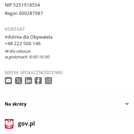
NIP 5251918554
Regon 000287987
KONTAKT
Infolinia dla Obywatela
+48 222 500 146
W dni robocze
w godzinach: 8:00-16:00
MEDIA SPOŁECZNOŚCIOWE:
Na skróty
stopka
Strona
gov.pl
gov.pl
główna