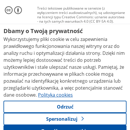
Treści tekstowe publikowane w serwisie (z
wyłączeniem treści audiowizualnych), są udostępniane
na licencji typu Creative Commons: uznanie autorstwa
- na tych samych warunkach 4.0 (CC BY-SA 4.0).
Materiały audiowizualne, w tym zdjęcia, materiały
Dbamy o Twoją prywatność
audio i wideo, są udostępniane na licencji typu
Creative Commons: uznanie autorstwa użycie
Wykorzystujemy pliki cookie w celu zapewnienia
niekomercyjne - bez utworów zależnych 4.0 (CC BY-
NC-ND 4.0), o ile nie jest to stwierdzone inaczej.
prawidłowego funkcjonowania naszej witryny oraz do
analizy ruchu i optymalizacji działania strony. Dzięki nim
możemy lepiej dostosować treści do potrzeb
użytkowników i stale ulepszać nasze usługi. Pamiętaj, że
informacje przechowywane w plikach cookie mogą
pozwalać na identyfikację konkretnego urządzenia lub
przeglądarki użytkownika, a więc potencjalnie stanowić
dane osobowe.
Polityka cookies
Odrzuć
Spersonalizuj