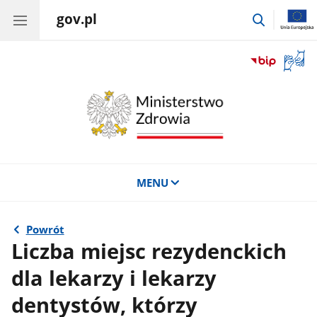
gov.pl
przejdź
do
wyszukiwa
Otwór
okno
z
tłuma
języka
migow
MENU
Powrót
Liczba miejsc rezydenckich
dla lekarzy i lekarzy
dentystów, którzy