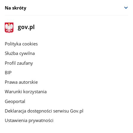
Na skróty
stopka
Strona
gov.pl
gov.pl
główna
gov.pl
Polityka cookies
Służba cywilna
Profil zaufany
BIP
Prawa autorskie
Warunki korzystania
Geoportal
Deklaracja dostępności serwisu Gov.pl
Ustawienia prywatności